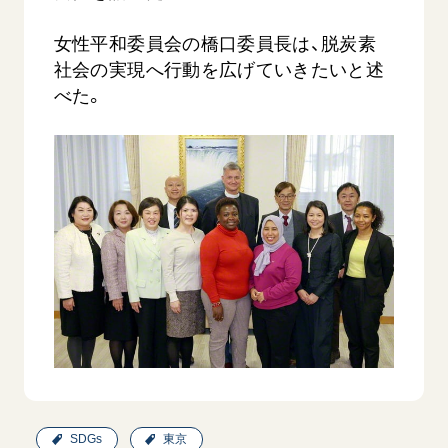
女性平和委員会の橋口委員長は、脱炭素
社会の実現へ行動を広げていきたいと述
べた。
西
【被爆証言】「原爆の子」として生きた80年
「三つの
広島県 早志百…
2026.07.3
2026.08.06
文化
SDGs
平和
動画
証言
広島
SDGs
東京