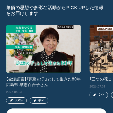
創価の思想や多彩な活動からPICK UPした情報
をお届けします
【被爆証言】「原爆の子」として生きた80年
「三つの花こ
広島県 早志百合子さん
2026.07.31
2026.08.06
文化
SDGs
平和