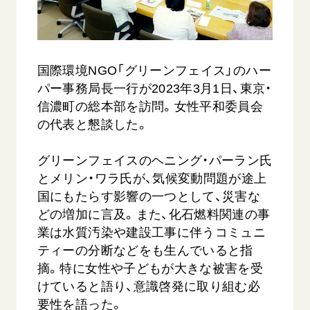
音楽活動
友人葬
初代会長・牧口常三郎先生
座談会御書ｅ講義
創価学会 社会憲章
関連リンク
展示活動
彼岸
第2代会長・戸田城聖先生
小説『新・人間革命』『人間革命』要旨
組織・機構
教育本部の活動
創価学会総本部
第3代会長・池田大作先生
御書検索［新版］
会長・理事長・各部長の紹介
国際環境NGO「グリーンフェイス」のハー
ご意見
図書贈呈
墓地公園・納骨堂
パー事務局長一行が2023年3月1日、東京・
沿革
ご利用にあたって
信濃町の総本部を訪問。女性平和委員会
聖教電子版
略年表
の代表と懇談した。
聖教ブックストア
入会について
soka youth media
グリーンフェイスのヘニング・パーラン氏
関連団体
とメリン・ワラ氏が、気候変動問題が途上
Soka Gakkai グローバルサイト
道府県中心会館
国にもたらす影響の一つとして、災害な
SGIピースサイト
どの増加に言及。また、化石燃料関連の事
SOKA PICKS
業は水質汚染や建設工事に伴うコミュニ
すべて見る
ティーの分断などをも生んでいると指
摘。特に女性や子どもが大きな被害を受
けていると語り、意識啓発に取り組む必
要性を語った。