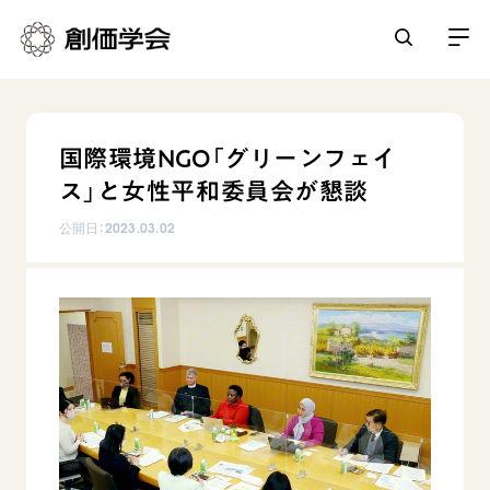
創価学会とは
国際環境NGO「グリーンフェイ
人間革命
ス」と女性平和委員会が懇談
日常の活動
自他共の幸福
公開日：
2023.03.02
学会永遠の五指針
祈り
平和・文化・教育
朝晩の祈り（勤行・唱題）
御本尊
「平和の文化」を構築
座談会
聖典
世界の創価学会
核兵器の廃絶に向け連帯を拡大
仏法を学ぶ
日蓮大聖人の仏法（教学入門）
各国ウェブサイト
「人権文化」「ジェンダー平等」を促進
仏法を語る
基本情報
釈尊～法華経
世界の創価学会の歴史
「持続可能な開発目標（SDGs）」の取り組み
主な行事
日蓮大聖人
創価学会 会憲
人道支援
会員サポート
年間の活動について
創価学会の三代会長
創価学会 会則