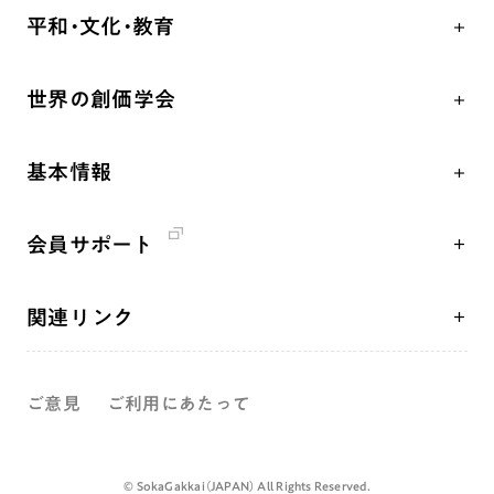
学会永遠の五指針
祈り
平和・文化・教育
朝晩の祈り（勤行・唱題）
御本尊
「平和の文化」を構築
座談会
聖典
世界の創価学会
核兵器の廃絶、軍縮に向け連帯を拡大
仏法を学ぶ
日蓮大聖人の仏法（教学入門）
各国WEBSITE
「人権文化」「ジェンダー平等」を促進
仏法を語る
釈尊～法華経
基本情報
世界の創価学会の歴史
「持続可能な開発目標（SDGs）」の取り組み
主な行事
日蓮大聖人
創価学会 会憲
人道支援
年間の活動について
創価学会の三代会長
会員サポート
創価学会 会則
音楽活動
友人葬
初代会長・牧口常三郎先生
座談会御書ｅ講義
創価学会 社会憲章
展示活動
彼岸
第2代会長・戸田城聖先生
関連リンク
小説『新・人間革命』『人間革命』要旨
組織・機構
教育本部の活動
第3代会長・池田大作先生
創価学会総本部
御書検索［新版］
会長・理事長・各部長紹介
図書贈呈
ご意見
ご利用にあたって
墓地公園・納骨堂
沿革
聖教電子版
略年表
聖教ブックストア
©️ SokaGakkai（JAPAN） All Rights Reserved.
入会について