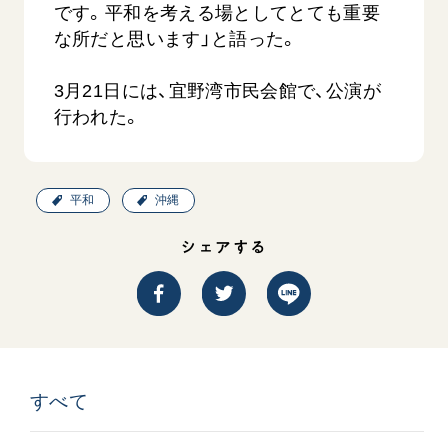
です。平和を考える場としてとても重要
な所だと思います」と語った。
3月21日には、宜野湾市民会館で、公演が
行われた。
西
【被爆証言】「原爆の子」として生きた80年
「三つの
平和
沖縄
広島県 早志百…
2026.07.3
2026.08.06
シェアする
文化
SDGs
平和
動画
証言
広島
すべて