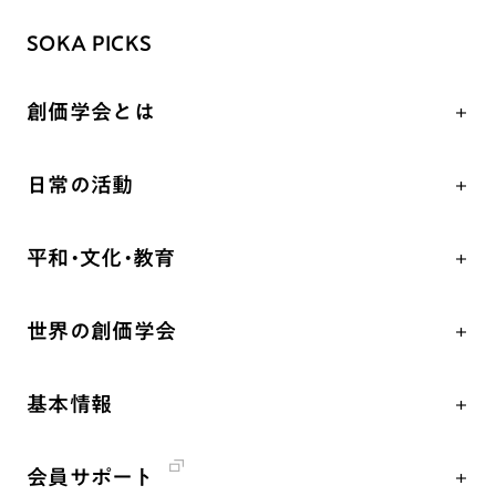
SOKA PICKS
創価学会とは
人間革命
日常の活動
自他共の幸福
学会永遠の五指針
祈り
平和・文化・教育
朝晩の祈り（勤行・唱題）
御本尊
「平和の文化」を構築
座談会
聖典
世界の創価学会
核兵器の廃絶、軍縮に向け連帯を拡大
仏法を学ぶ
日蓮大聖人の仏法（教学入門）
各国WEBSITE
「人権文化」「ジェンダー平等」を促進
仏法を語る
釈尊～法華経
基本情報
世界の創価学会の歴史
「持続可能な開発目標（SDGs）」の取り組み
主な行事
日蓮大聖人
創価学会 会憲
人道支援
年間の活動について
創価学会の三代会長
会員サポート