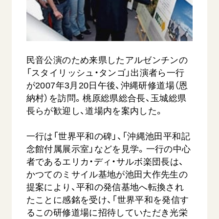
音楽活動
友人葬
初代会長・牧口常三郎先生
座談会御書ｅ講義
創価学会 社会憲章
関連リンク
展示活動
彼岸
第2代会長・戸田城聖先生
小説『新・人間革命』『人間革命』要旨
組織・機構
教育本部の活動
創価学会総本部
第3代会長・池田大作先生
御書検索［新版］
会長・理事長・各部長の紹介
ご意見
図書贈呈
墓地公園・納骨堂
民音公演のため来県したアルゼンチンの
沿革
ご利用にあたって
「スタイリッシュ・タンゴ」出演者ら一行
聖教電子版
略年表
が2007年3月20日午後、沖縄研修道場（恩
聖教ブックストア
納村）を訪問。桃原総県総合長、玉城総県
入会について
soka youth media
長らが歓迎し、道場内を案内した。
関連団体
Soka Gakkai グローバルサイト
道府県中心会館
一行は「世界平和の碑」、「沖縄池田平和記
SGIピースサイト
念館付属展示室」などを見学。一行の中心
者であるエリカ・ディ・サルボ楽団長は、
SOKA PICKS
すべて見る
かつてのミサイル基地が池田大作先生の
提案により、平和の発信基地へ転換され
たことに感銘を受け、「世界平和を発信す
るこの研修道場に招待していただき光栄