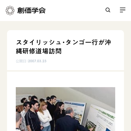
創価学会とは
スタイリッシュ・タンゴ一行が沖
人間革命
縄研修道場訪問
日常の活動
自他共の幸福
公開日：
2007.03.23
学会永遠の五指針
祈り
平和・文化・教育
朝晩の祈り（勤行・唱題）
御本尊
「平和の文化」を構築
座談会
聖典
世界の創価学会
核兵器の廃絶に向け連帯を拡大
仏法を学ぶ
日蓮大聖人の仏法（教学入門）
各国ウェブサイト
「人権文化」「ジェンダー平等」を促進
仏法を語る
基本情報
釈尊～法華経
世界の創価学会の歴史
「持続可能な開発目標（SDGs）」の取り組み
主な行事
日蓮大聖人
創価学会 会憲
人道支援
会員サポート
年間の活動について
創価学会の三代会長
創価学会 会則