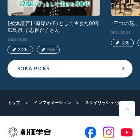
【被爆証言】「原爆の子」として生きた80年
「三つの花こ
広島県 早志百合子さん
2026.07.31
2026.08.06
文化
SDGs
平和
SOKA PICKS
トップ
インフォメーション
スタイリッシュ・タンゴ一行が沖縄研修道場訪問