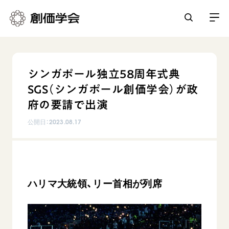
創価学会とは
シンガポール独立58周年式典
人間革命
SGS（シンガポール創価学会）が政
日常の活動
自他共の幸福
府の要請で出演
学会永遠の五指針
祈り
公開日：
2023.08.17
平和・文化・教育
朝晩の祈り（勤行・唱題）
御本尊
「平和の文化」を構築
座談会
聖典
世界の創価学会
核兵器の廃絶に向け連帯を拡大
仏法を学ぶ
日蓮大聖人の仏法（教学入門）
各国ウェブサイト
「人権文化」「ジェンダー平等」を促進
ハリマ大統領、リー首相が列席
仏法を語る
基本情報
釈尊～法華経
世界の創価学会の歴史
「持続可能な開発目標（SDGs）」の取り組み
主な行事
日蓮大聖人
創価学会 会憲
人道支援
会員サポート
年間の活動について
創価学会の三代会長
創価学会 会則