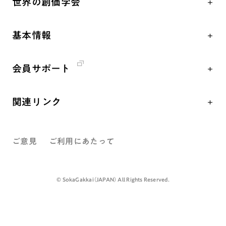
世界の創価学会
核兵器の廃絶、軍縮に向け連帯を拡大
仏法を学ぶ
日蓮大聖人の仏法（教学入門）
各国WEBSITE
「人権文化」「ジェンダー平等」を促進
仏法を語る
釈尊～法華経
基本情報
世界の創価学会の歴史
「持続可能な開発目標（SDGs）」の取り組み
主な行事
日蓮大聖人
創価学会 会憲
人道支援
年間の活動について
創価学会の三代会長
会員サポート
創価学会 会則
音楽活動
友人葬
初代会長・牧口常三郎先生
座談会御書ｅ講義
創価学会 社会憲章
展示活動
彼岸
第2代会長・戸田城聖先生
関連リンク
小説『新・人間革命』『人間革命』要旨
組織・機構
教育本部の活動
第3代会長・池田大作先生
創価学会総本部
御書検索［新版］
会長・理事長・各部長紹介
図書贈呈
ご意見
ご利用にあたって
墓地公園・納骨堂
沿革
聖教電子版
略年表
聖教ブックストア
©️ SokaGakkai（JAPAN） All Rights Reserved.
入会について
soka youth media
関連団体
Soka Gakkai グローバルサイト
道府県中心会館