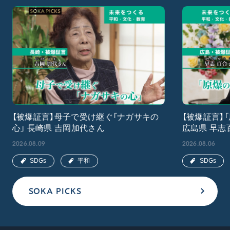
【被爆証言】母子で受け継ぐ「ナガサキの
【被爆証言】
心」 長崎県 吉岡加代さん
広島県 早志
2026.08.09
2026.08.06
SDGs
平和
SDGs
SOKA PICKS