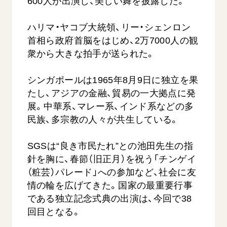
600人が出演し、美しい舞を披露した。
ハリマ・ヤコブ大統領、リー・シェンロン
首相ら政府首脳をはじめ、2万7000人の観
衆から大きな拍手が送られた。
シンガポールは1965年8月9日に独立を果
たし、アジアの金融、貿易の一大拠点に発
【被爆証言】母子で受け継ぐ「ナガサキの
【被爆証
展。中華系、マレー系、インド系などの多
心」 長崎県 吉岡加…
広島県 
民族、多宗教の人々が共生している。
2026.08.09
2026.08.0
SDGs
平和
動画
SDG
SGSは“良き市民たれ”との池田先生の指
証言
長崎
証言
針を胸に、春節（旧正月）を祝う「チンゲイ
（粧芸）パレード」への参加など、社会に友
情の輪を広げてきた。国家の最重要行事
である独立記念式典の出演は、今回で38
回目となる。