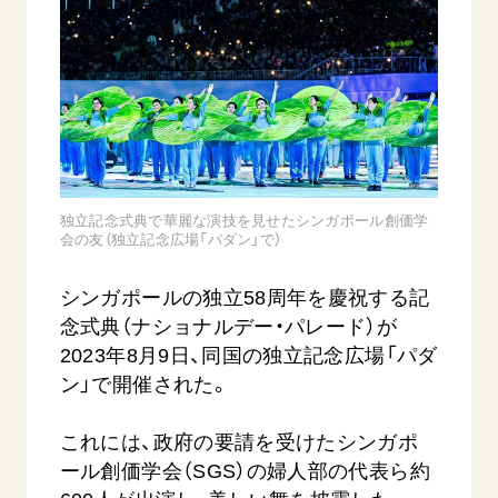
音楽活動
友人葬
初代会長・牧口常三郎先生
座談会御書ｅ講義
創価学会 社会憲章
関連リンク
展示活動
彼岸
第2代会長・戸田城聖先生
小説『新・人間革命』『人間革命』要旨
組織・機構
教育本部の活動
創価学会総本部
第3代会長・池田大作先生
御書検索［新版］
会長・理事長・各部長の紹介
ご意見
図書贈呈
墓地公園・納骨堂
沿革
ご利用にあたって
聖教電子版
略年表
聖教ブックストア
独立記念式典で華麗な演技を見せたシンガポール創価学
入会について
会の友（独立記念広場「パダン」で）
soka youth media
関連団体
Soka Gakkai グローバルサイト
シンガポールの独立58周年を慶祝する記
道府県中心会館
SGIピースサイト
念式典（ナショナルデー・パレード）が
2023年8月9日、同国の独立記念広場「パダ
SOKA PICKS
ン」で開催された。
すべて見る
これには、政府の要請を受けたシンガポ
ール創価学会（SGS）の婦人部の代表ら約