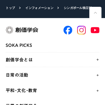
トップ
インフォメーション
シンガポール独立58周年式典 SGS（シンガポール創価学会）が政府の要請で出演
SOKA PICKS
創価学会とは
人間革命
日常の活動
自他共の幸福
学会永遠の五指針
祈り
平和・文化・教育
朝晩の祈り（勤行・唱題）
御本尊
「平和の文化」を構築
座談会
聖典