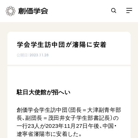
創価学会とは
学会学生訪中団が瀋陽に安着
人間革命
日常の活動
公開日：
2023.11.28
自他共の幸福
学会永遠の五指針
祈り
平和・文化・教育
朝晩の祈り（勤行・唱題）
御本尊
「平和の文化」を構築
座談会
駐日大使館が招へい
聖典
世界の創価学会
核兵器の廃絶に向け連帯を拡大
仏法を学ぶ
日蓮大聖人の仏法（教学入門）
各国ウェブサイト
「人権文化」「ジェンダー平等」を促進
創価学会学生訪中団（団長＝大津副青年部
仏法を語る
基本情報
釈尊～法華経
長、副団長＝茂田井女子学生部書記長）の
世界の創価学会の歴史
「持続可能な開発目標（SDGs）」の取り組み
主な行事
日蓮大聖人
一行23人が2023年11月27日午後、中国・
創価学会 会憲
人道支援
会員サポート
年間の活動について
遼寧省瀋陽市に安着した。
創価学会の三代会長
創価学会 会則