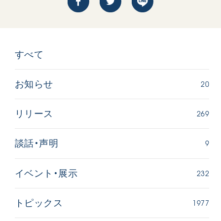
すべて
20
お知らせ
【被爆証言】母子で受け継ぐ「ナガサキの
【被爆証
心」 長崎県 吉岡加…
広島県 
269
リリース
2026.08.09
2026.08.0
SDGs
平和
動画
SDG
9
談話・声明
証言
長崎
証言
232
イベント・展示
1977
トピックス