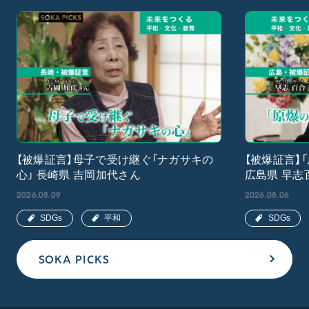
【被爆証言】母子で受け継ぐ「ナガサキの
【被爆証言】
心」 長崎県 吉岡加代さん
広島県 早志
2026.08.09
2026.08.06
SDGs
平和
SDGs
SOKA PICKS