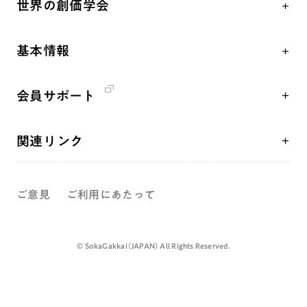
世界の創価学会
核兵器の廃絶、軍縮に向け連帯を拡大
仏法を学ぶ
日蓮大聖人の仏法（教学入門）
各国WEBSITE
「人権文化」「ジェンダー平等」を促進
仏法を語る
釈尊～法華経
基本情報
世界の創価学会の歴史
「持続可能な開発目標（SDGs）」の取り組み
主な行事
日蓮大聖人
創価学会 会憲
人道支援
年間の活動について
創価学会の三代会長
会員サポート
創価学会 会則
音楽活動
友人葬
初代会長・牧口常三郎先生
座談会御書ｅ講義
創価学会 社会憲章
展示活動
彼岸
第2代会長・戸田城聖先生
関連リンク
小説『新・人間革命』『人間革命』要旨
組織・機構
教育本部の活動
第3代会長・池田大作先生
創価学会総本部
御書検索［新版］
会長・理事長・各部長紹介
図書贈呈
ご意見
ご利用にあたって
墓地公園・納骨堂
沿革
聖教電子版
略年表
聖教ブックストア
©️ SokaGakkai（JAPAN） All Rights Reserved.
入会について
soka youth media
関連団体
Soka Gakkai グローバルサイト
道府県中心会館