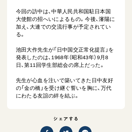
音楽活動
友人葬
初代会長・牧口常三郎先生
座談会御書ｅ講義
創価学会 社会憲章
今回の訪中は、中華人民共和国駐日本国
関連リンク
展示活動
彼岸
第2代会長・戸田城聖先生
小説『新・人間革命』『人間革命』要旨
大使館の招へいによるもの。今後、瀋陽に
組織・機構
教育本部の活動
創価学会総本部
第3代会長・池田大作先生
加え、大連での交流行事が予定されてい
御書検索［新版］
会長・理事長・各部長の紹介
ご意見
図書贈呈
る。
墓地公園・納骨堂
沿革
ご利用にあたって
聖教電子版
略年表
池田大作先生が「日中国交正常化提言」を
聖教ブックストア
発表したのは、1968年（昭和43年）9月8
入会について
日、第11回学生部総会の席上だった。
soka youth media
関連団体
Soka Gakkai グローバルサイト
道府県中心会館
先生が心血を注いで築いてきた日中友好
SGIピースサイト
の「金の橋」を受け継ぐ誓いを胸に、万代
にわたる友誼の絆を結ぶ。
SOKA PICKS
すべて見る
シェアする