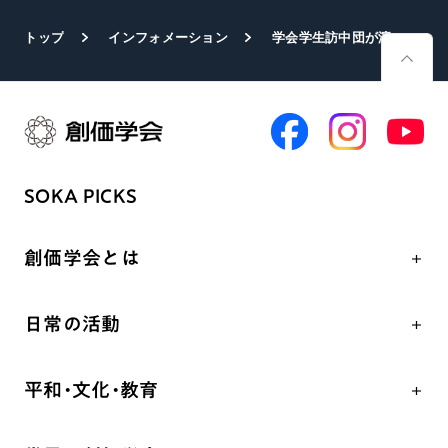
トップ
インフォメーション
学会学生訪中団が瀋陽に安着
SOKA PICKS
創価学会とは
人間革命
日常の活動
自他共の幸福
学会永遠の五指針
祈り
平和・文化・教育
朝晩の祈り（勤行・唱題）
御本尊
「平和の文化」を構築
座談会
聖典