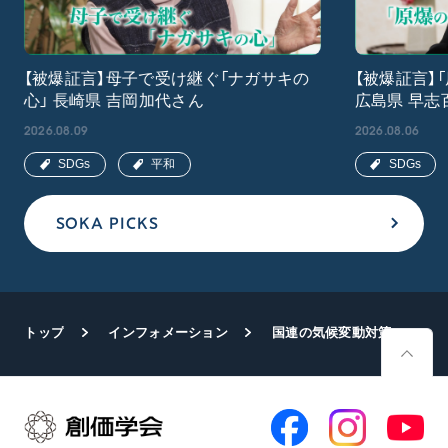
【被爆証言】母子で受け継ぐ「ナガサキの
【被爆証言】
心」 長崎県 吉岡加代さん
広島県 早志
2026.08.09
2026.08.06
SDGs
平和
SDGs
SOKA PICKS
トップ
インフォメーション
国連の気候変動対策会議「COP28」がUAEで開幕 SGIが市民社会の一員として参加