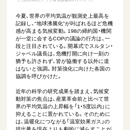
今夏、世界の平均気温が観測史上最高を
記録し、“地球沸騰化”が叫ばれるほど危機
感が高まる気候変動。198の締約国・機関
が一堂に会するCOPの議論の行方は、一
段と注目されている。開幕式でスルタン・
ジャベル議長は、危機打開に向け一刻の
【被爆証言】母子で受け継ぐ「ナガサキの
【被爆証
猶予も許されず、皆が協働する以外に道
心」 長崎県 吉岡加…
広島県 
はないと強調。対策強化に向けた各国の
2026.08.09
2026.08.0
協調を呼びかけた。
SDGs
平和
動画
SDG
証言
長崎
証言
近年の科学の研究成果を踏まえ、気候変
動対策の焦点は、産業革命前と比べて世
界の平均気温の上昇幅を「1・5度以内」に
抑えることに置かれている。そのために
は、温暖化につながる「温室効果ガス」の
排出量を現在よりも劇的に減らすことが