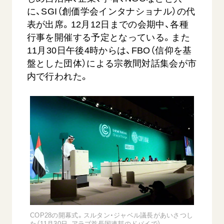
音楽活動
友人葬
初代会長・牧口常三郎先生
に、SGI（創価学会インタナショナル）の代
座談会御書ｅ講義
創価学会 社会憲章
関連リンク
展示活動
表が出席。12月12日までの会期中、各種
彼岸
第2代会長・戸田城聖先生
小説『新・人間革命』『人間革命』要旨
組織・機構
行事を開催する予定となっている。また
教育本部の活動
創価学会総本部
第3代会長・池田大作先生
御書検索［新版］
会長・理事長・各部長の紹介
11月30日午後4時からは、FBO（信仰を基
ご意見
図書贈呈
墓地公園・納骨堂
盤とした団体）による宗教間対話集会が市
沿革
ご利用にあたって
内で行われた。
聖教電子版
略年表
聖教ブックストア
入会について
soka youth media
関連団体
Soka Gakkai グローバルサイト
道府県中心会館
SGIピースサイト
SOKA PICKS
すべて見る
COP28の開幕式。スルタン・ジャベル議長があいさつし
た（11月30日、アラブ首長国連邦のドバイで）