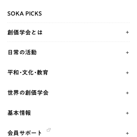
SOKA PICKS
創価学会とは
人間革命
日常の活動
自他共の幸福
学会永遠の五指針
祈り
平和・文化・教育
朝晩の祈り（勤行・唱題）
御本尊
「平和の文化」を構築
座談会
聖典
世界の創価学会
核兵器の廃絶、軍縮に向け連帯を拡大
仏法を学ぶ
日蓮大聖人の仏法（教学入門）
各国WEBSITE
「人権文化」「ジェンダー平等」を促進
仏法を語る
釈尊～法華経
基本情報
世界の創価学会の歴史
「持続可能な開発目標（SDGs）」の取り組み
主な行事
日蓮大聖人
創価学会 会憲
人道支援
年間の活動について
創価学会の三代会長
会員サポート