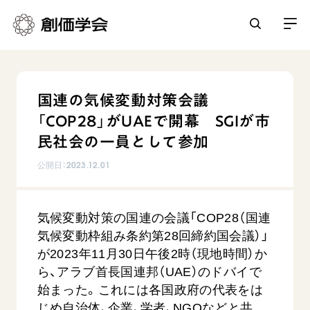
創価学会とは
国連の気候変動対策会議
人間革命
「COP28」がUAEで開幕 SGIが市
日常の活動
自他共の幸福
民社会の一員として参加
学会永遠の五指針
祈り
公開日：
2023.12.01
平和・文化・教育
朝晩の祈り（勤行・唱題）
御本尊
「平和の文化」を構築
座談会
聖典
世界の創価学会
気候変動対策の国連の会議「COP28（国連
核兵器の廃絶に向け連帯を拡大
仏法を学ぶ
日蓮大聖人の仏法（教学入門）
気候変動枠組み条約第28回締約国会議）」
各国ウェブサイト
「人権文化」「ジェンダー平等」を促進
仏法を語る
基本情報
が2023年11月30日午後2時（現地時間）か
釈尊～法華経
世界の創価学会の歴史
「持続可能な開発目標（SDGs）」の取り組み
ら、アラブ首長国連邦（UAE）のドバイで
主な行事
日蓮大聖人
創価学会 会憲
始まった。これには各国政府の代表をは
人道支援
会員サポート
年間の活動について
創価学会の三代会長
じめ自治体、企業、学者、NGOなどと共
創価学会 会則