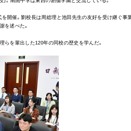
授」。南開中学は東西の創価学園と交流している。
ご意見
ご利用にあたって
式を開催。劉校長は周総理と池田先生の友好を受け継ぐ事
謝を述べた。
理らを輩出した120年の同校の歴史を学んだ。