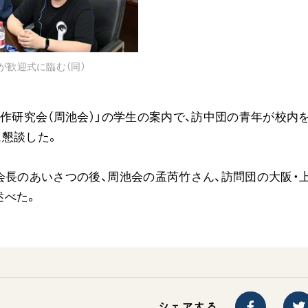
が歓迎式に臨む（同）
大作研究会（周池会）」の学生の案内で、訪中団の青年が校内
に懇談した。
会長のあいさつの後、周池会の孟芮竹さん、訪問団の大阪・
述べた。
シェアする