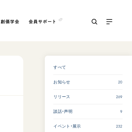
の創価学会
会員サポート
ICKS
すべて見る
すべて
20
お知らせ
【被爆証言】「原爆の子」と
して生きた80年 広島県 早
269
リリース
志百…
2026.08.06
9
談話・声明
SDGs
平和
動画
証言
232
イベント・展示