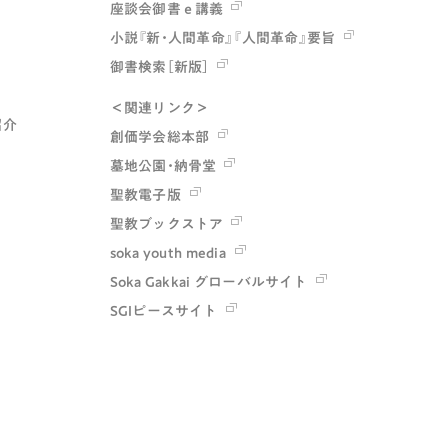
座談会御書ｅ講義
小説『新・人間革命』『人間革命』要旨
御書検索［新版］
＜関連リンク＞
紹介
創価学会総本部
墓地公園・納骨堂
聖教電子版
聖教ブックストア
soka youth media
Soka Gakkai グローバルサイト
SGIピースサイト