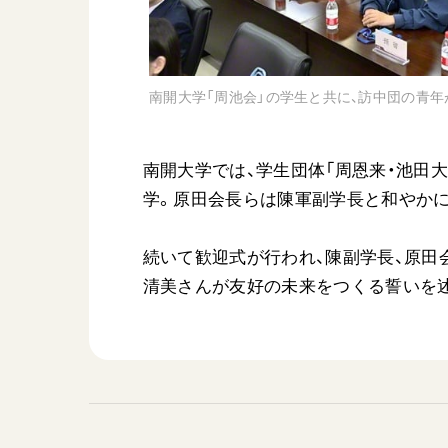
南開大学「周池会」の学生と共に、訪中団の青年
南開大学では、学生団体「周恩来・池田
学。原田会長らは陳軍副学長と和やか
続いて歓迎式が行われ、陳副学長、原田
清美さんが友好の未来をつくる誓いを