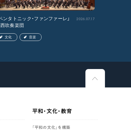
2026.07.17
ペンタトニック・ファンファーレ」
「エル・ク
関西吹奏楽団
ア吹奏楽団
文化
音楽
文化
平和・文化・教育
「平和の文化」を構築