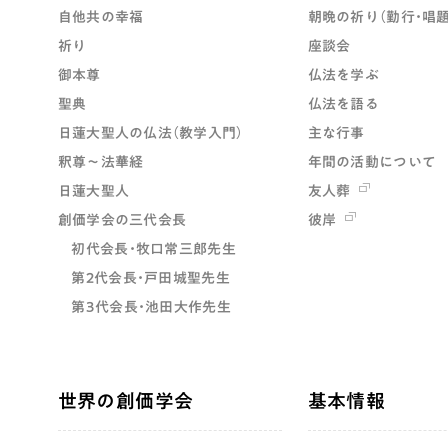
自他共の幸福
朝晩の祈り（勤行・唱題
祈り
座談会
御本尊
仏法を学ぶ
聖典
仏法を語る
日蓮大聖人の仏法（教学入門）
主な行事
釈尊～法華経
年間の活動について
日蓮大聖人
友人葬
創価学会の三代会長
彼岸
初代会長・牧口常三郎先生
第2代会長・戸田城聖先生
第3代会長・池田大作先生
世界の創価学会
基本情報