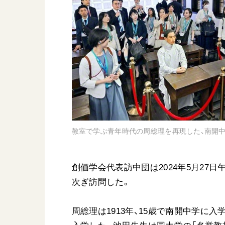
日蓮大聖人
友人葬
創価学会の三代会長
彼岸
初代会長・牧口常三郎先生
第2代会長・戸田城聖先生
第3代会長・池田大作先生
世界の創価学会
基本情報
教室で学ぶ青年時代の周総理を再現した、南開中
各国ウェブサイト
会員サポート
世界の創価学会の歴史
座談会御書ｅ講義
創価学会代表訪中団は2024年5月27
小説『新・人間革命』『
次ぎ訪問した。
要旨
御書検索［新版］
周総理は1913年、15歳で南開中学に入