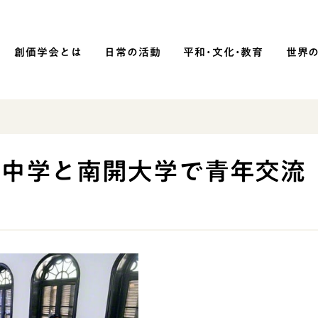
創価学会とは
日常の活動
平和・文化・教育
世界
SOKA P
平和・文化・教育
開中学と南開大学で青年交流
「平和の文化」を構築
）
核兵器の廃絶に向け連帯を拡大
「人権文化」「ジェンダー平等」を
促進
「持続可能な開発目標（SDGs）」の
取り組み
人道支援