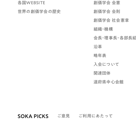
各国WEBSITE
創価学会 会憲
世界の創価学会の歴史
創価学会 会則
創価学会 社会憲章
組織・機構
会長・理事長・各部長
沿革
略年表
入会について
関連団体
道府県中心会館
SOKA PICKS
ご意見
ご利用にあたって