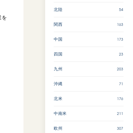
54
北陸
業を
163
関西
173
中国
23
四国
203
九州
71
沖縄
176
北米
211
中南米
307
欧州