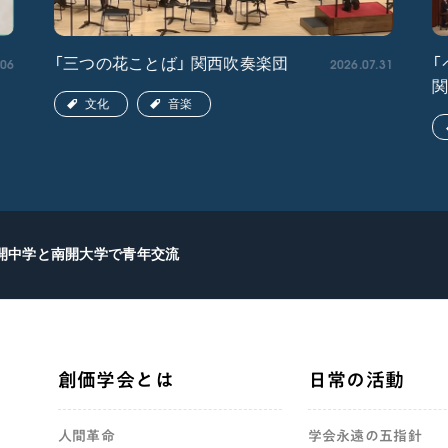
.06
2026.07.31
「三つの花ことば」 関西吹奏楽団
「
文化
音楽
開中学と南開大学で青年交流
創価学会とは
日常の活動
人間革命
学会永遠の五指針