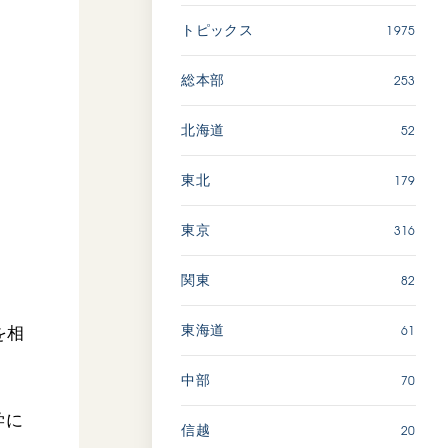
広島
1975
トピックス
「三つの花ことば」 関西吹
253
総本部
奏楽団
2026.07.31
52
北海道
文化
音楽
179
東北
動画
316
東京
82
関東
「ペンタトニック・ファン
ファーレ」 関西吹奏楽団
2026.07.17
61
東海道
を相
文化
音楽
70
中部
動画
学に
20
信越