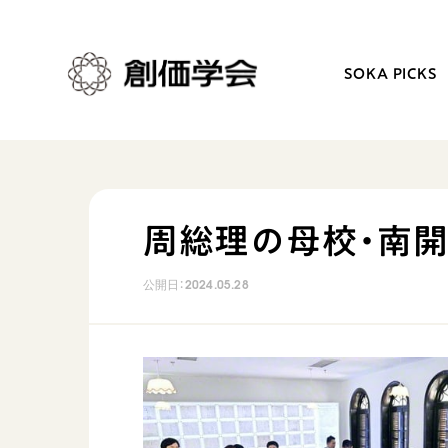
SOKA PICKS
創価学会とは
日常の活動
周総理の母校・南
人間革命
学会永遠の五指針
公開日：
2024.05.28
自他共の幸福
朝晩の祈り（勤行・唱題
祈り
座談会
御本尊
仏法を学ぶ
聖典
仏法を語る
日蓮大聖人の仏法（教学入門）
主な行事
釈尊～法華経
年間の活動について