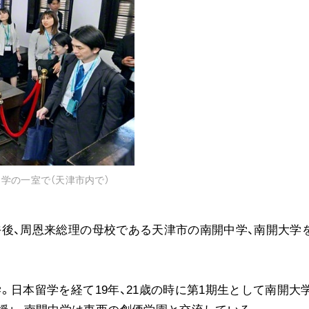
音楽活動
展示活動
教育本部の活動
図書贈呈
＜関連リンク＞
創価学会総本部
学の一室で（天津市内で）
墓地公園・納骨堂
聖教電子版
日午後、周恩来総理の母校である天津市の南開中学、南開大学
聖教ブックストア
人間革命』
soka youth media
Soka Gakkai グローバルサイト
学。日本留学を経て19年、21歳の時に第1期生として南開大
SGIピースサイト