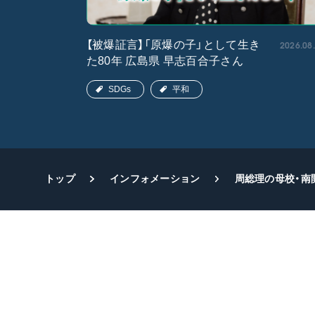
2026.05.15
2026.08
【被爆証言】「原爆の子」として生き
た80年 広島県 早志百合子さん
SDGs
平和
トップ
インフォメーション
周総理の母校・南