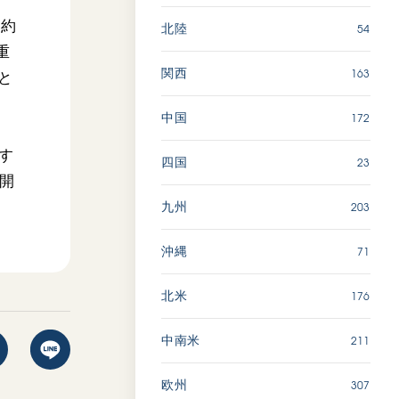
締約
54
北陸
重
163
関西
と
172
中国
す
23
四国
開
203
九州
71
沖縄
176
北米
211
中南米
307
欧州