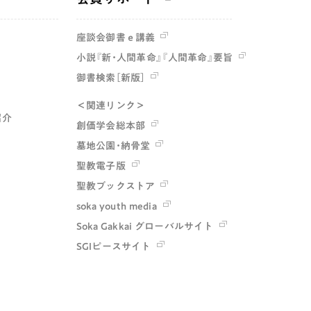
座談会御書ｅ講義
小説『新・人間革命』『人間革命』要旨
御書検索［新版］
＜関連リンク＞
紹介
創価学会総本部
墓地公園・納骨堂
聖教電子版
聖教ブックストア
soka youth media
Soka Gakkai グローバルサイト
SGIピースサイト