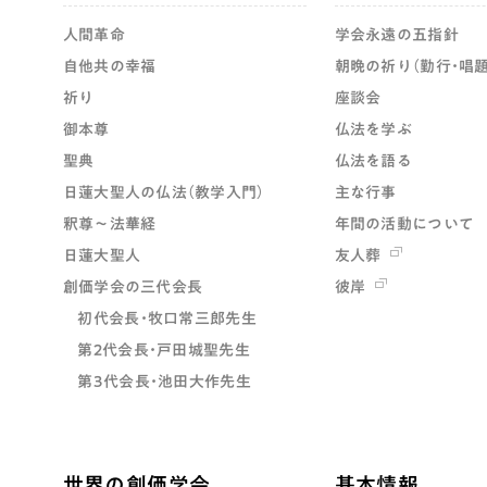
人間革命
学会永遠の五指針
自他共の幸福
朝晩の祈り（勤行・唱題
祈り
座談会
御本尊
仏法を学ぶ
聖典
仏法を語る
日蓮大聖人の仏法（教学入門）
主な行事
釈尊～法華経
年間の活動について
日蓮大聖人
友人葬
創価学会の三代会長
彼岸
初代会長・牧口常三郎先生
第2代会長・戸田城聖先生
第3代会長・池田大作先生
世界の創価学会
基本情報