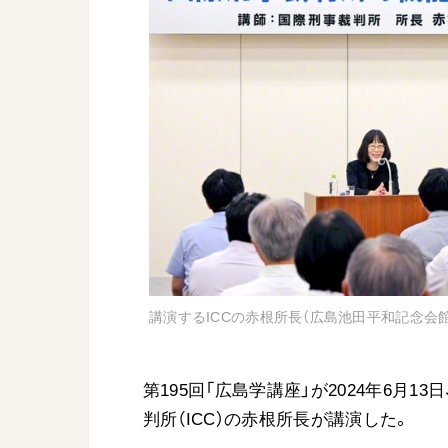
日蓮大聖人
友人葬
創価学会の三代会長
彼岸
初代会長・牧口常三郎先生
第2代会長・戸田城聖先生
第3代会長・池田大作先生
世界の創価学会
基本情報
各国ウェブサイト
会員サポート
世界の創価学会の歴史
講演するICCの赤根所長（広島池田平和記念会館
座談会御書ｅ講義
小説『新・人間革命』『
要旨
第195回「広島学講座」が2024年6月
御書検索［新版］
判所（ICC）の赤根所長が講演した。