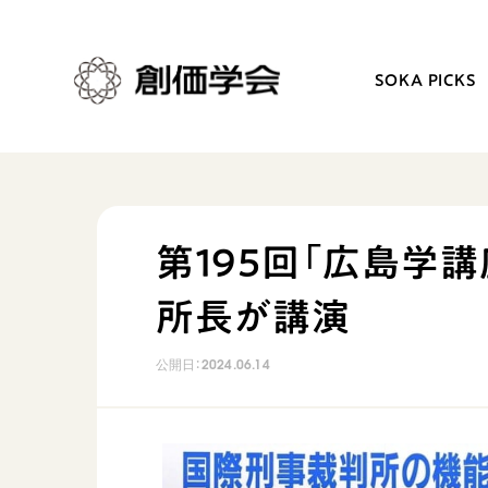
SOKA PICKS
創価学会とは
日常の活動
第195回「広島学
人間革命
学会永遠の五指針
所長が講演
自他共の幸福
朝晩の祈り（勤行・唱題
祈り
座談会
公開日：
2024.06.14
御本尊
仏法を学ぶ
聖典
仏法を語る
日蓮大聖人の仏法（教学入門）
主な行事
釈尊～法華経
年間の活動について