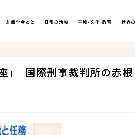
創価学会とは
日常の活動
平和・文化・教育
世界
SOKA P
平和・文化・教育
講座」 国際刑事裁判所の赤根
「平和の文化」を構築
）
核兵器の廃絶に向け連帯を拡大
「人権文化」「ジェンダー平等」を
促進
「持続可能な開発目標（SDGs）」の
取り組み
人道支援