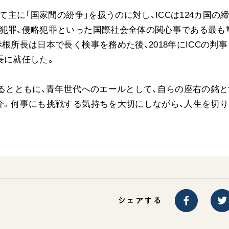
て主に「国家間の紛争」を扱うのに対し、ICCは124カ国の
ご意見
争犯罪、侵略犯罪といった国際社会全体の関心事である最も
ご利用にあたって
根所長は日本で長く検事を務めた後、2018年にICCの判事
長に就任した。
するとともに、青年世代へのエールとして、自らの座右の銘と
介。何事にも挑戦する気持ちを大切にしながら、人生を切り
シェアする