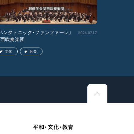
2026.07.17
ペンタトニック・ファンファーレ」
「エル・ク
関西吹奏楽団
ア吹奏楽団
文化
音楽
文化
平和・文化・教育