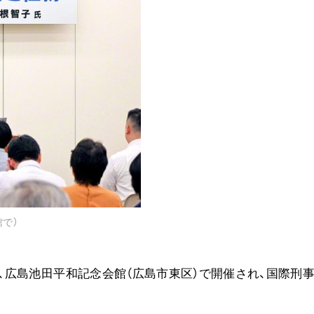
音楽活動
展示活動
教育本部の活動
図書贈呈
＜関連リンク＞
創価学会総本部
墓地公園・納骨堂
聖教電子版
で）
聖教ブックストア
人間革命』
soka youth media
13日、広島池田平和記念会館（広島市東区）で開催され、国際刑
Soka Gakkai グローバルサイト
SGIピースサイト