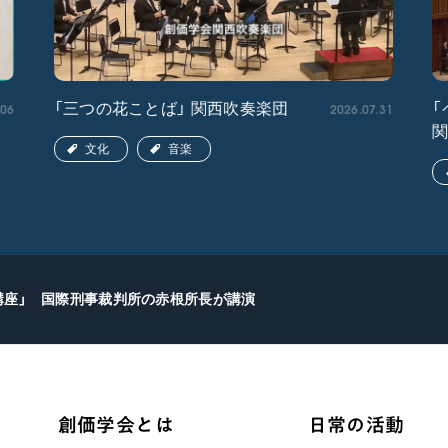
.06
2026.07.31
「三つの花ことば」 関西吹奏楽団
「
文化
音楽
学講座」 国際刑事裁判所の赤根所長が講演
創価学会とは
日常の活動