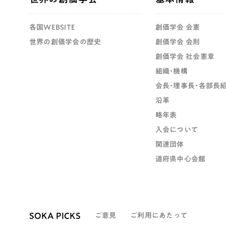
各国WEBSITE
創価学会 会憲
世界の創価学会の歴史
創価学会 会則
創価学会 社会憲章
組織・機構
会長・理事長・各部長
沿革
略年表
入会について
関連団体
道府県中心会館
SOKA PICKS
ご意見
ご利用にあたって