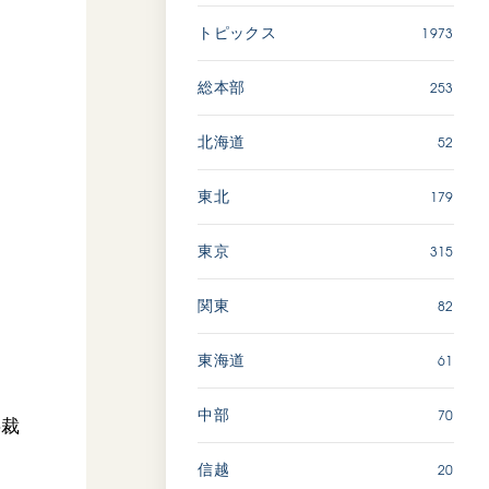
広島
1973
トピックス
「三つの花ことば」 関西吹
253
総本部
奏楽団
2026.07.31
52
北海道
文化
音楽
179
東北
動画
315
東京
82
関東
「ペンタトニック・ファン
ファーレ」 関西吹奏楽団
2026.07.17
61
東海道
文化
音楽
70
中部
事裁
動画
20
信越