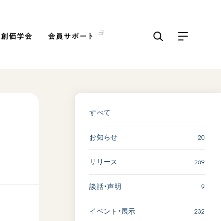
の創価学会
会員サポート
ICKS
すべて見る
すべて
20
お知らせ
【被爆証言】「原爆の子」と
して生きた80年 広島県 早
269
リリース
志百…
2026.08.06
9
談話・声明
SDGs
平和
動画
証言
232
イベント・展示