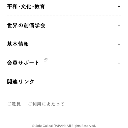
学会永遠の五指針
祈り
平和・文化・教育
朝晩の祈り（勤行・唱題）
御本尊
「平和の文化」を構築
座談会
聖典
世界の創価学会
核兵器の廃絶、軍縮に向け連帯を拡大
仏法を学ぶ
日蓮大聖人の仏法（教学入門）
各国WEBSITE
「人権文化」「ジェンダー平等」を促進
仏法を語る
釈尊～法華経
基本情報
世界の創価学会の歴史
「持続可能な開発目標（SDGs）」の取り組み
主な行事
日蓮大聖人
創価学会 会憲
人道支援
年間の活動について
創価学会の三代会長
会員サポート
創価学会 会則
音楽活動
友人葬
初代会長・牧口常三郎先生
座談会御書ｅ講義
創価学会 社会憲章
展示活動
彼岸
第2代会長・戸田城聖先生
関連リンク
小説『新・人間革命』『人間革命』要旨
組織・機構
教育本部の活動
第3代会長・池田大作先生
創価学会総本部
御書検索［新版］
会長・理事長・各部長紹介
図書贈呈
ご意見
ご利用にあたって
墓地公園・納骨堂
沿革
聖教電子版
略年表
聖教ブックストア
©️ SokaGakkai（JAPAN） All Rights Reserved.
入会について