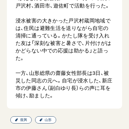
戸沢村、酒田市、遊佐町で活動を行った。
浸水被害の大きかった戸沢村蔵岡地域で
は、住民は避難生活を送りながら自宅の
清掃に通っている。かたし隊を受け入れ
た友は「深刻な被害と暑さで、片付けがは
かどらない中での応援は助かる」と語っ
吹
「三つの花ことば」 関西吹奏楽団
「ペンタ
た。
吹奏楽
2026.07.31
2026.07.1
一方、山形総県の齋藤女性部長は3日、被
文化
音楽
動画
災した同志の元へ。自宅が浸水した、新庄
文化
市の伊藤さん（副白ゆり長）らの声に耳を
傾け、励ました。
復興
山形