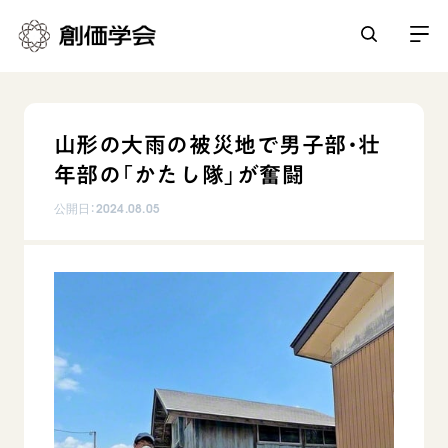
創価学会とは
山形の大雨の被災地で男子部・壮
人間革命
年部の「かたし隊」が奮闘
日常の活動
自他共の幸福
公開日：
2024.08.05
学会永遠の五指針
祈り
平和・文化・教育
朝晩の祈り（勤行・唱題）
御本尊
「平和の文化」を構築
座談会
聖典
世界の創価学会
核兵器の廃絶に向け連帯を拡大
仏法を学ぶ
日蓮大聖人の仏法（教学入門）
各国ウェブサイト
「人権文化」「ジェンダー平等」を促進
仏法を語る
基本情報
釈尊～法華経
世界の創価学会の歴史
「持続可能な開発目標（SDGs）」の取り組み
主な行事
日蓮大聖人
創価学会 会憲
人道支援
会員サポート
年間の活動について
創価学会の三代会長
創価学会 会則