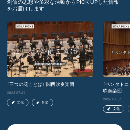
創価の思想や多彩な活動からPICK UPした情報
をお届けします
「三つの花ことば」 関西吹奏楽団
「ペンタトニ
吹奏楽団
2026.07.31
2026.07.17
文化
音楽
文化