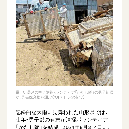
音楽活動
友人葬
初代会長・牧口常三郎先生
座談会御書ｅ講義
創価学会 社会憲章
関連リンク
展示活動
彼岸
第2代会長・戸田城聖先生
小説『新・人間革命』『人間革命』要旨
組織・機構
教育本部の活動
創価学会総本部
第3代会長・池田大作先生
御書検索［新版］
会長・理事長・各部長の紹介
ご意見
図書贈呈
墓地公園・納骨堂
沿革
ご利用にあたって
聖教電子版
略年表
聖教ブックストア
入会について
soka youth media
関連団体
Soka Gakkai グローバルサイト
道府県中心会館
SGIピースサイト
厳しい暑さの中、清掃ボランティア「かたし隊」の男子部員
SOKA PICKS
が、災害廃棄物を運ぶ（8月3日、戸沢村で）
すべて見る
記録的な大雨に見舞われた山形県では、
壮年・男子部の有志が清掃ボランティア
「かたし隊」を結成。2024年8月3、4日に、