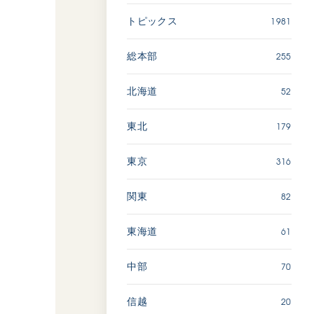
長崎
1981
トピックス
【被爆証言】「原爆の子」と
255
総本部
して生きた80年 広島県 早
志百…
52
北海道
2026.08.06
179
東北
SDGs
平和
動画
証言
316
東京
広島
82
関東
「三つの花ことば」 関西吹
61
東海道
奏楽団
2026.07.31
70
中部
文化
音楽
20
信越
動画