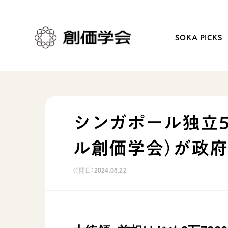
SOKA PICKS
創価学会とは
日常の活動
シンガポール独立5
人間革命
学会永遠の五指針
ル創価学会）が政
自他共の幸福
朝晩の祈り（勤行・唱題
祈り
座談会
公開日：
2024.08.22
御本尊
仏法を学ぶ
聖典
仏法を語る
日蓮大聖人の仏法（教学入門）
主な行事
釈尊～法華経
年間の活動について