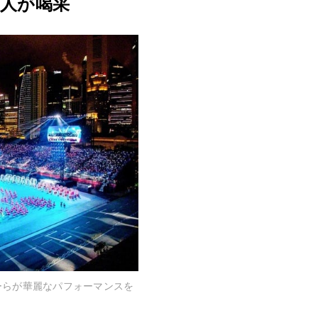
0人が喝采
音楽活動
展示活動
教育本部の活動
図書贈呈
＜関連リンク＞
創価学会総本部
墓地公園・納骨堂
聖教電子版
聖教ブックストア
人間革命』
soka youth media
Soka Gakkai グローバルサイト
ーらが華麗なパフォーマンスを
SGIピースサイト