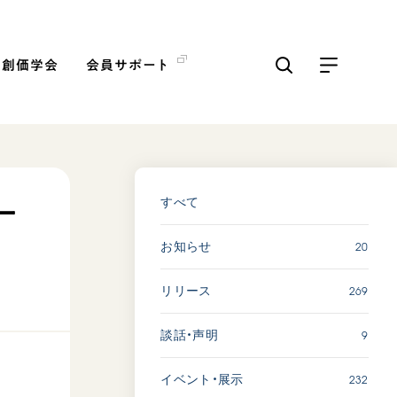
の創価学会
会員サポート
ICKS
すべて見る
すべて
ー
20
お知らせ
【被爆証言】母子で受け継
ぐ「ナガサキの心」 長崎県
269
リリース
吉岡加…
2026.08.09
9
談話・声明
SDGs
平和
動画
証言
232
イベント・展示