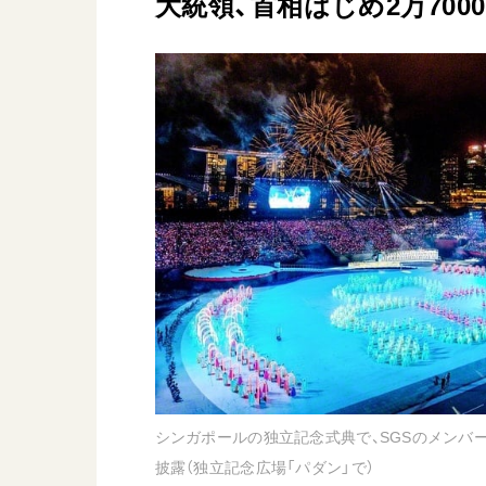
大統領、首相はじめ2万700
日蓮大聖人
友人葬
創価学会の三代会長
彼岸
初代会長・牧口常三郎先生
第2代会長・戸田城聖先生
第3代会長・池田大作先生
世界の創価学会
基本情報
各国ウェブサイト
会員サポート
世界の創価学会の歴史
座談会御書ｅ講義
小説『新・人間革命』『
要旨
シンガポールの独立記念式典で、SGSのメンバ
御書検索［新版］
披露（独立記念広場「パダン」で）