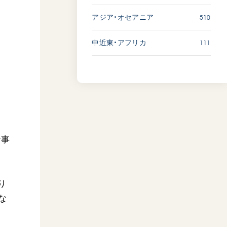
510
アジア・オセアニア
111
中近東・アフリカ
仕事
り
な