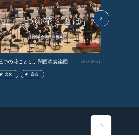
2026.07.31
三つの花ことば」 関西吹奏楽団
「ペンタト
関西吹奏楽
文化
音楽
文化