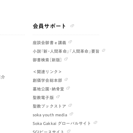
会員サポート
座談会御書ｅ講義
小説『新・人間革命』『人間革命』要旨
御書検索［新版］
＜関連リンク＞
紹介
創価学会総本部
墓地公園・納骨堂
聖教電子版
聖教ブックストア
soka youth media
Soka Gakkai グローバルサイト
SGIピースサイト