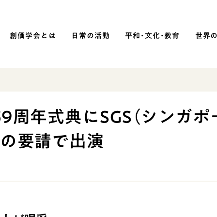
創価学会とは
日常の活動
平和・文化・教育
世界
SOKA P
平和・文化・教育
9周年式典にSGS（シンガポ
「平和の文化」を構築
府の要請で出演
）
核兵器の廃絶に向け連帯を拡大
「人権文化」「ジェンダー平等」を
促進
「持続可能な開発目標（SDGs）」の
取り組み
人道支援