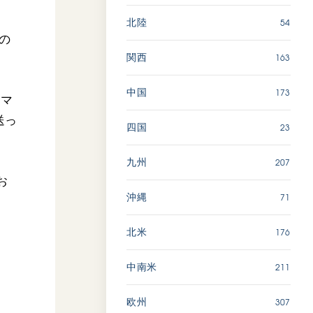
54
北陸
国の
163
関西
173
中国
ーマ
送っ
23
四国
207
九州
お
71
沖縄
176
北米
211
中南米
307
欧州