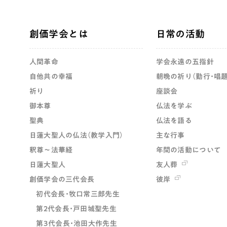
創価学会とは
日常の活動
人間革命
学会永遠の五指針
自他共の幸福
朝晩の祈り（勤行・唱題
祈り
座談会
御本尊
仏法を学ぶ
聖典
仏法を語る
日蓮大聖人の仏法（教学入門）
主な行事
釈尊～法華経
年間の活動について
日蓮大聖人
友人葬
創価学会の三代会長
彼岸
初代会長・牧口常三郎先生
第2代会長・戸田城聖先生
第3代会長・池田大作先生