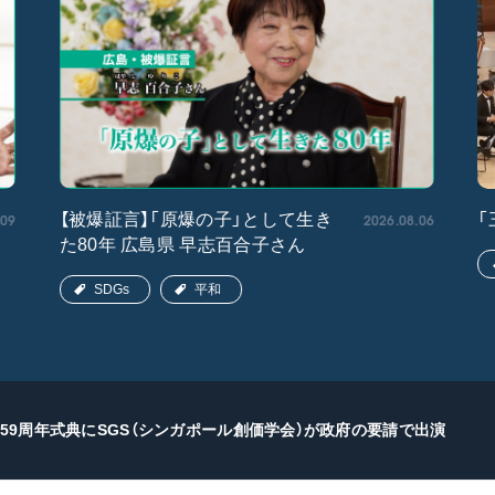
.09
2026.08.06
【被爆証言】「原爆の子」として生き
「
た80年 広島県 早志百合子さん
SDGs
平和
59周年式典にSGS（シンガポール創価学会）が政府の要請で出演