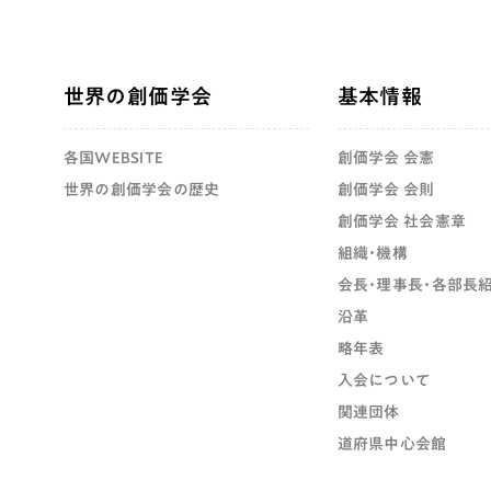
世界の創価学会
基本情報
各国WEBSITE
創価学会 会憲
世界の創価学会の歴史
創価学会 会則
創価学会 社会憲章
組織・機構
会長・理事長・各部長
沿革
略年表
入会について
関連団体
道府県中心会館