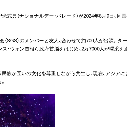
ご意見
念式典（ナショナルデー・パレード）が2024年8月9日、同
ご利用にあたって
（SGS）のメンバーと友人、合わせて約700人が出演。タ
ス・ウォン首相ら政府首脳をはじめ、2万7000人が喝采を
。多民族が互いの文化を尊重しながら共生し、現在、アジアに
る。