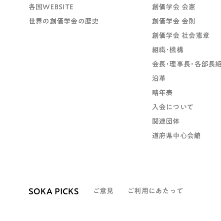
各国WEBSITE
創価学会 会憲
世界の創価学会の歴史
創価学会 会則
創価学会 社会憲章
組織・機構
会長・理事長・各部長
沿革
略年表
入会について
関連団体
道府県中心会館
SOKA PICKS
ご意見
ご利用にあたって