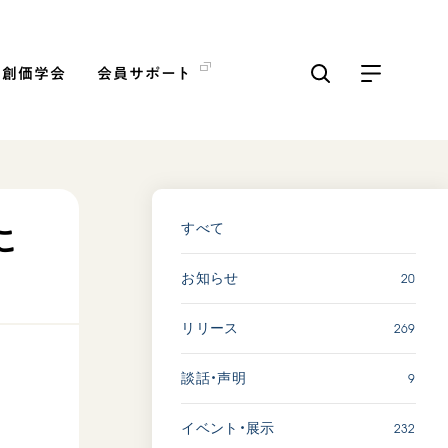
の創価学会
会員サポート
ICKS
すべて見る
すべて
に
20
お知らせ
【被爆証言】母子で受け継
ぐ「ナガサキの心」 長崎県
269
リリース
吉岡加…
2026.08.09
9
談話・声明
SDGs
平和
動画
証言
232
イベント・展示