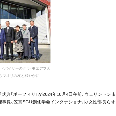
音楽活動
展示活動
教育本部の活動
図書贈呈
＜関連リンク＞
創価学会総本部
アドバイザーのクラ・モエアフ氏
墓地公園・納骨堂
）らマオリの友と和やかに
聖教電子版
聖教ブックストア
人間革命』
典「ポーフィリ」が2024年10月4日午前、ウェリントン
soka youth media
事長、笠貫SGI（創価学会インタナショナル）女性部長らオ
Soka Gakkai グローバルサイト
SGIピースサイト