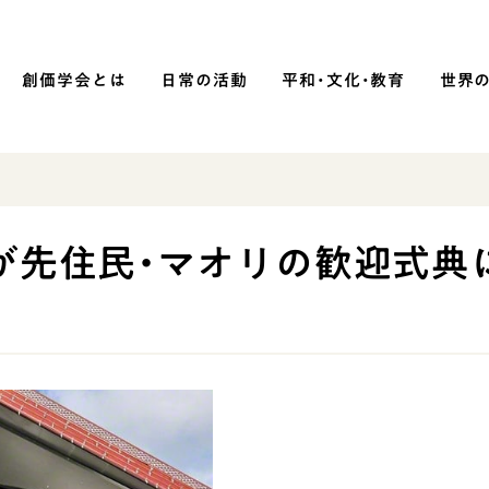
創価学会とは
日常の活動
平和・文化・教育
世界
SOKA P
平和・文化・教育
が先住民・マオリの歓迎式典
「平和の文化」を構築
）
核兵器の廃絶に向け連帯を拡大
「人権文化」「ジェンダー平等」を
促進
「持続可能な開発目標（SDGs）」の
取り組み
人道支援