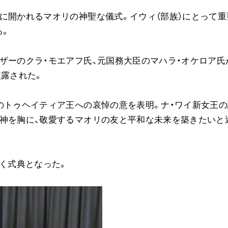
ご意見
に開かれるマオリの神聖な儀式。イウィ（部族）にとって重
ご利用にあたって
る。
ザーのクラ・モエアフ氏、元国務大臣のマハラ・オケロア氏
披露された。
のトゥヘイティア王への哀悼の意を表明。ナ・ワイ新女王の
精神を胸に、敬愛するマオリの友と平和な未来を築きたいと
輝く式典となった。