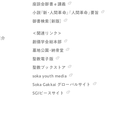
座談会御書ｅ講義
小説『新・人間革命』『人間革命』要旨
御書検索［新版］
＜関連リンク＞
紹介
創価学会総本部
墓地公園・納骨堂
聖教電子版
聖教ブックストア
soka youth media
Soka Gakkai グローバルサイト
SGIピースサイト