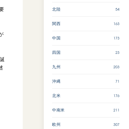
54
要
北陸
163
関西
が
173
中国
23
四国
誕
203
九州
述
71
沖縄
176
北米
211
中南米
307
欧州