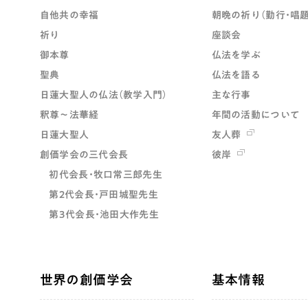
自他共の幸福
朝晩の祈り（勤行・唱題
祈り
座談会
御本尊
仏法を学ぶ
聖典
仏法を語る
日蓮大聖人の仏法（教学入門）
主な行事
釈尊～法華経
年間の活動について
日蓮大聖人
友人葬
創価学会の三代会長
彼岸
初代会長・牧口常三郎先生
第2代会長・戸田城聖先生
第3代会長・池田大作先生
世界の創価学会
基本情報