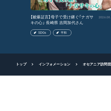
2026.05.15
2026.08
【被爆証言】母子で受け継ぐ「ナガサ
キの心」 長崎県 吉岡加代さん
SDGs
平和
トップ
インフォメーション
オセアニア訪問団