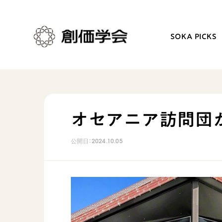
SOKA PICKS
創価学会とは
日常の活動
オセアニア訪問団
人間革命
学会永遠の五指針
公開日：
2024.10.05
自他共の幸福
朝晩の祈り（勤行・唱題
祈り
座談会
御本尊
仏法を学ぶ
聖典
仏法を語る
日蓮大聖人の仏法（教学入門）
主な行事
釈尊～法華経
年間の活動について