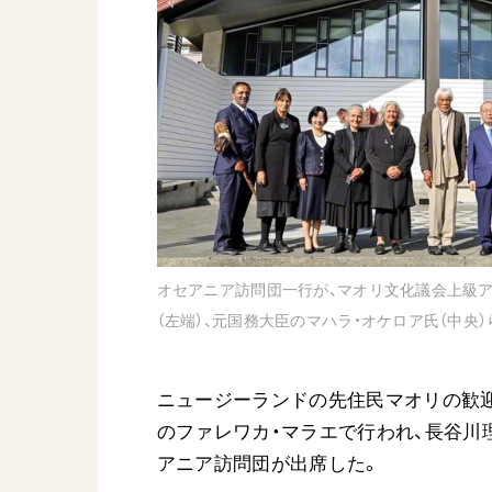
日蓮大聖人
友人葬
創価学会の三代会長
彼岸
初代会長・牧口常三郎先生
第2代会長・戸田城聖先生
第3代会長・池田大作先生
世界の創価学会
基本情報
オセアニア訪問団一行が、マオリ文化議会上級
各国ウェブサイト
会員サポート
（左端）、元国務大臣のマハラ・オケロア氏（中央
世界の創価学会の歴史
座談会御書ｅ講義
小説『新・人間革命』『
ニュージーランドの先住民マオリの歓迎式
要旨
のファレワカ・マラエで行われ、長谷川理
御書検索［新版］
アニア訪問団が出席した。