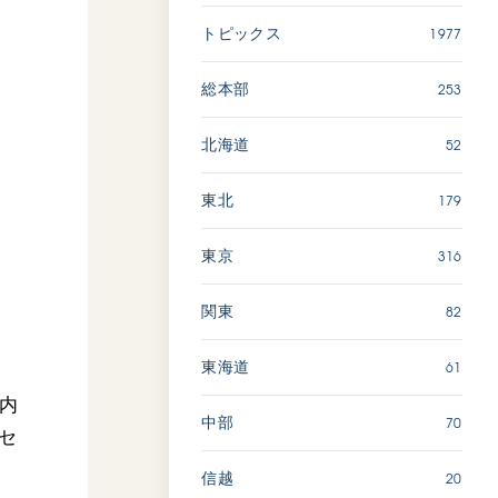
長崎
1977
トピックス
【被爆証言】「原爆の子」と
253
総本部
して生きた80年 広島県 早
志百…
52
北海道
2026.08.06
179
東北
SDGs
平和
動画
証言
316
東京
広島
82
関東
「三つの花ことば」 関西吹
61
東海道
奏楽団
市内
2026.07.31
70
中部
セ
文化
音楽
20
信越
動画