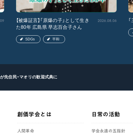
.09
2026.08.06
【被爆証言】「原爆の子」として生き
「
た80年 広島県 早志百合子さん
SDGs
平和
が先住民・マオリの歓迎式典に
創価学会とは
日常の活動
人間革命
学会永遠の五指針