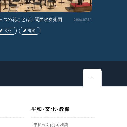
2026.07.31
三つの花ことば」 関西吹奏楽団
「ペンタト
関西吹奏楽
文化
音楽
文化
平和・文化・教育
「平和の文化」を構築