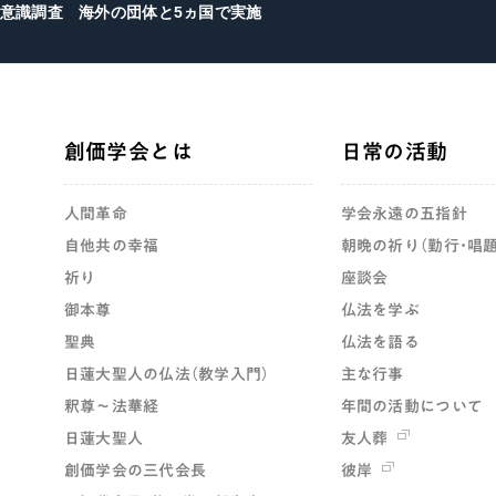
意識調査 海外の団体と5ヵ国で実施
創価学会とは
日常の活動
人間革命
学会永遠の五指針
自他共の幸福
朝晩の祈り（勤行・唱題
祈り
座談会
御本尊
仏法を学ぶ
聖典
仏法を語る
日蓮大聖人の仏法（教学入門）
主な行事
釈尊～法華経
年間の活動について
日蓮大聖人
友人葬
創価学会の三代会長
彼岸