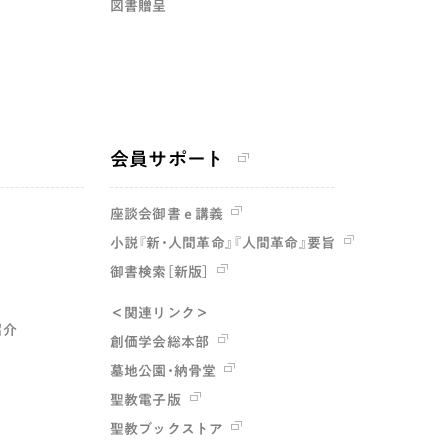
図書贈呈
会員サポート
座談会御書ｅ講義
小説『新・人間革命』『人間革命』要旨
御書検索［新版］
＜関連リンク＞
紹介
創価学会総本部
墓地公園・納骨堂
聖教電子版
聖教ブックストア