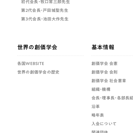
初代会長・牧口常三郎先生
第2代会長・戸田城聖先生
第3代会長・池田大作先生
世界の創価学会
基本情報
各国WEBSITE
創価学会 会憲
世界の創価学会の歴史
創価学会 会則
創価学会 社会憲章
組織・機構
会長・理事長・各部長
沿革
略年表
入会について
関連団体