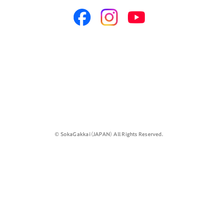
©️ SokaGakkai（JAPAN） All Rights Reserved.