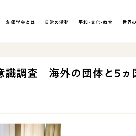
創価学会とは
日常の活動
平和・文化・教育
世界
SOKA P
平和・文化・教育
意識調査 海外の団体と5ヵ
「平和の文化」を構築
）
核兵器の廃絶に向け連帯を拡大
「人権文化」「ジェンダー平等」を
促進
「持続可能な開発目標（SDGs）」の
取り組み
人道支援