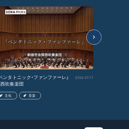
2026.07.17
ペンタトニック・ファンファーレ」
「エル・ク
関西吹奏楽団
ア吹奏楽団
文化
音楽
文化