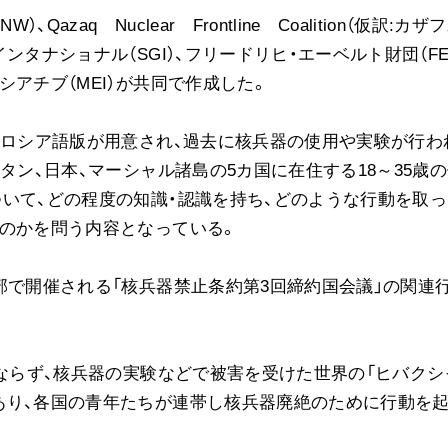
azaq Nuclear Frontline Coalition（仮訳:カザ
ご意見
タナショナル（SGI）、フリードリヒ・エーベルト財団（FE
ご利用にあたって
アチブ（MEI）が共同で作成した。
、ロシア語版が用意され、過去に核兵器の使用や実験が行わ
タン、日本、マーシャル諸島の5カ国に在住する18～35歳
いて、どの程度の知識・認識を持ち、どのような行動を取っ
るのかを問う内容となっている。
部で開催される「核兵器禁止条約第3回締約国会議」の関連
みならず、核兵器の実験などで被害を受けた世界の「ヒバクシ
あり、各国の青年たちが連帯し核兵器廃絶のために行動を