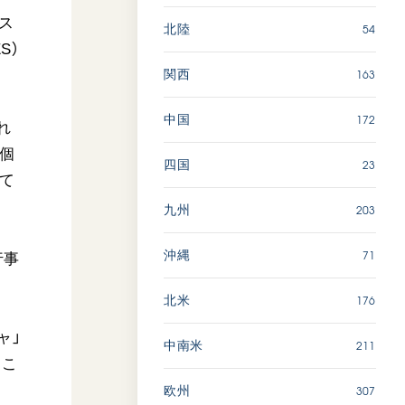
フス
54
北陸
S）
163
関西
172
中国
れ
の個
23
四国
て
203
九州
71
沖縄
行事
176
北米
ャ」
211
中南米
起こ
307
欧州