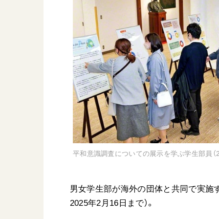
日蓮大聖人
友人葬
創価学会の三代会長
彼岸
初代会長・牧口常三郎先生
第2代会長・戸田城聖先生
第3代会長・池田大作先生
世界の創価学会
基本情報
各国ウェブサイト
会員サポート
世界の創価学会の歴史
平和意識調査についての展示を学ぶ学生部員（20
座談会御書ｅ講義
小説『新・人間革命』『
男女学生部が海外の団体と共同で実施す
要旨
2025年2月16日まで）。
御書検索［新版］