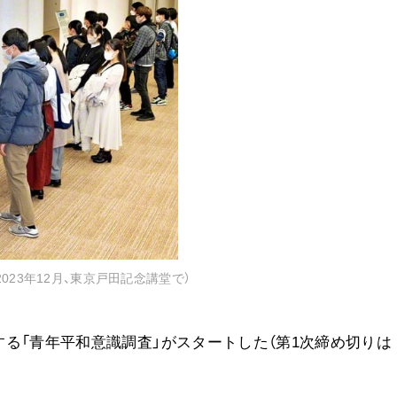
音楽活動
展示活動
教育本部の活動
図書贈呈
＜関連リンク＞
創価学会総本部
墓地公園・納骨堂
聖教電子版
23年12月、東京戸田記念講堂で）
聖教ブックストア
人間革命』
soka youth media
る「青年平和意識調査」がスタートした（第1次締め切りは
Soka Gakkai グローバルサイト
SGIピースサイト