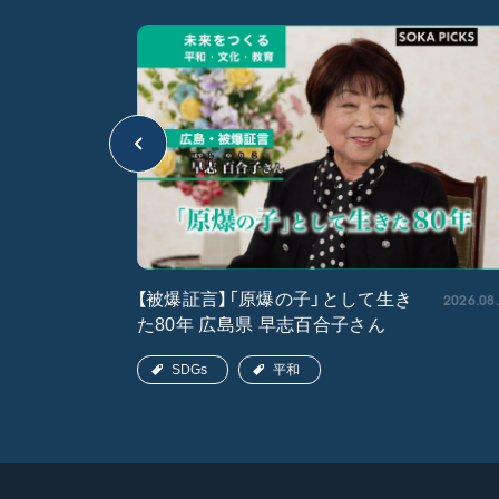
2026.05.15
2026.08
【被爆証言】「原爆の子」として生き
た80年 広島県 早志百合子さん
SDGs
平和