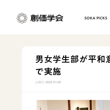
SOKA PICKS
創価学会とは
日常の活動
男女学生部が平和
人間革命
学会永遠の五指針
で実施
自他共の幸福
朝晩の祈り（勤行・唱題
祈り
座談会
公開日：
2025.01.08
御本尊
仏法を学ぶ
聖典
仏法を語る
日蓮大聖人の仏法（教学入門）
主な行事
釈尊～法華経
年間の活動について