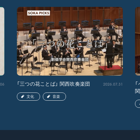
.06
2026.07.31
「三つの花ことば」 関西吹奏楽団
「
文化
音楽