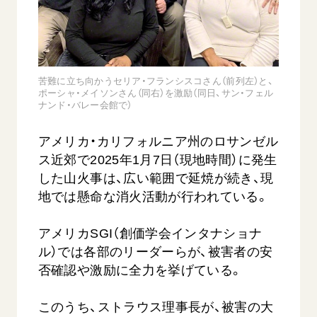
苦難に立ち向かうセリア・フランシスコさん（前列左）と、
ポーシャ・メイソンさん（同右）を激励（同日、サン・フェル
ナンド・バレー会館で）
西
【被爆証言】「原爆の子」として生きた80年
「三つの
アメリカ・カリフォルニア州のロサンゼル
広島県 早志百…
2026.07.3
ス近郊で2025年1月7日（現地時間）に発生
2026.08.06
した山火事は、広い範囲で延焼が続き、現
文化
地では懸命な消火活動が行われている。
SDGs
平和
動画
証言
広島
アメリカSGI（創価学会インタナショナ
ル）では各部のリーダーらが、被害者の安
否確認や激励に全力を挙げている。
このうち、ストラウス理事長が、被害の大