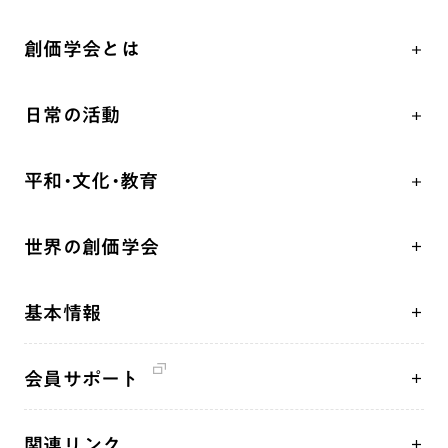
創価学会とは
人間革命
日常の活動
自他共の幸福
学会永遠の五指針
祈り
平和・文化・教育
朝晩の祈り（勤行・唱題）
御本尊
「平和の文化」を構築
座談会
聖典
世界の創価学会
核兵器の廃絶、軍縮に向け連帯を拡大
仏法を学ぶ
日蓮大聖人の仏法（教学入門）
各国WEBSITE
「人権文化」「ジェンダー平等」を促進
仏法を語る
釈尊～法華経
基本情報
世界の創価学会の歴史
「持続可能な開発目標（SDGs）」の取り組み
主な行事
日蓮大聖人
創価学会 会憲
人道支援
年間の活動について
創価学会の三代会長
会員サポート
創価学会 会則
音楽活動
友人葬
初代会長・牧口常三郎先生
座談会御書ｅ講義
創価学会 社会憲章
展示活動
彼岸
第2代会長・戸田城聖先生
関連リンク