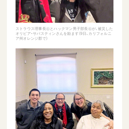
音楽活動
友人葬
初代会長・牧口常三郎先生
座談会御書ｅ講義
創価学会 社会憲章
関連リンク
展示活動
彼岸
第2代会長・戸田城聖先生
小説『新・人間革命』『人間革命』要旨
組織・機構
教育本部の活動
創価学会総本部
第3代会長・池田大作先生
御書検索［新版］
会長・理事長・各部長の紹介
ストラウス理事長㊧とハックマン男子部長㊨が、被災した
ご意見
図書贈呈
オリビア・サパスティンさんを励ます（9日、カリフォルニ
墓地公園・納骨堂
沿革
ア州オレンジ郡で）
ご利用にあたって
聖教電子版
略年表
聖教ブックストア
入会について
soka youth media
関連団体
Soka Gakkai グローバルサイト
道府県中心会館
SGIピースサイト
SOKA PICKS
すべて見る