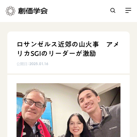
創価学会とは
ロサンゼルス近郊の山火事 アメ
人間革命
リカSGIのリーダーが激励
日常の活動
自他共の幸福
公開日：
2025.01.16
学会永遠の五指針
祈り
平和・文化・教育
朝晩の祈り（勤行・唱題）
御本尊
「平和の文化」を構築
座談会
聖典
世界の創価学会
核兵器の廃絶に向け連帯を拡大
仏法を学ぶ
日蓮大聖人の仏法（教学入門）
各国ウェブサイト
「人権文化」「ジェンダー平等」を促進
仏法を語る
基本情報
釈尊～法華経
世界の創価学会の歴史
「持続可能な開発目標（SDGs）」の取り組み
主な行事
日蓮大聖人
創価学会 会憲
人道支援
会員サポート
年間の活動について
創価学会の三代会長
創価学会 会則