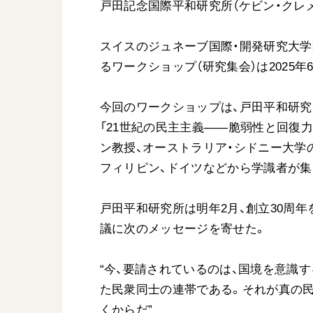
戸田記念国際平和研究所（ケビン・クレ
スイスのジュネーブ国際・開発研究大学院
るワークショップ（研究集会）は2025年
今回のワークショップは、戸田平和研究
「21世紀の民主主義――脆弱性と回復
ン教授、オーストラリア・シドニー大学
フィリピン、ドイツなどから学識者が集
戸田平和研究所は明年2月、創立30周
議に次のメッセージを寄せた。
“今、要請されているのは、国境を意識
た民衆同士の連帯である。それが真の
くからだ”