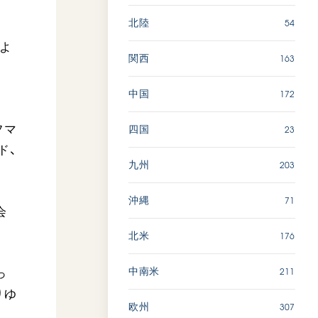
54
北陸
よ
163
関西
172
中国
23
フマ
四国
ド、
203
九州
71
沖縄
会
176
北米
211
中南米
っ
りゆ
307
欧州