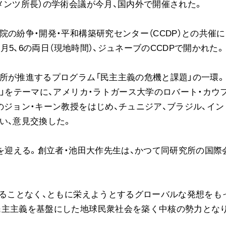
メンツ所長）の学術会議が今月、国内外で開催された。
ご意見
ご利用にあたって
の紛争・開発・平和構築研究センター（CCDP）との共催に
6月5、6の両日（現地時間）、ジュネーブのCCDPで開かれた。
所が推進するプログラム「民主主義の危機と課題」の一環。
力」をテーマに、アメリカ・ラトガース大学のロバート・カウ
のジョン・キーン教授をはじめ、チュニジア、ブラジル、イン
い、意見交換した。
年を迎える。創立者・池田大作先生は、かつて同研究所の国際
することなく、ともに栄えようとするグローバルな発想をも
民主主義を基盤にした地球民衆社会を築く中核の勢力とな