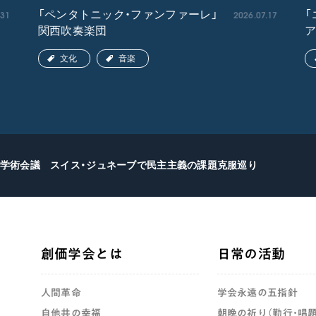
.31
2026.07.17
「ペンタトニック・ファンファーレ」
「
関西吹奏楽団
文化
音楽
学術会議 スイス・ジュネーブで民主主義の課題克服巡り
創価学会とは
日常の活動
人間革命
学会永遠の五指針
自他共の幸福
朝晩の祈り（勤行・唱題