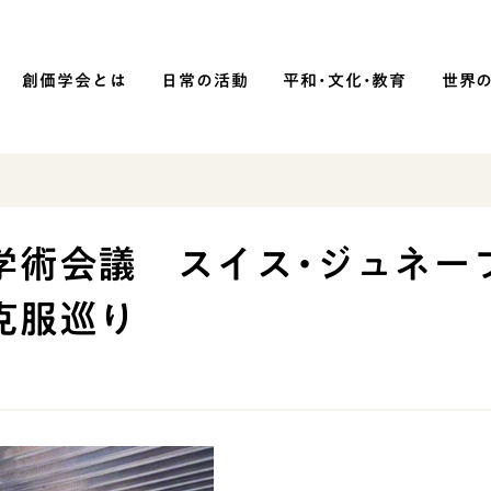
創価学会とは
日常の活動
平和・文化・教育
世界
SOKA P
平和・文化・教育
学術会議 スイス・ジュネー
「平和の文化」を構築
克服巡り
）
核兵器の廃絶に向け連帯を拡大
「人権文化」「ジェンダー平等」を
促進
「持続可能な開発目標（SDGs）」の
取り組み
人道支援