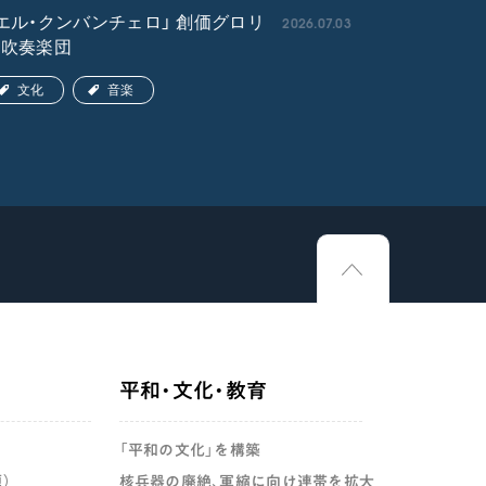
2026.07.03
エル・クンバンチェロ」 創価グロリ
「宇宙戦艦
ア吹奏楽団
文化
文化
音楽
平和・文化・教育
「平和の文化」を構築
）
核兵器の廃絶、軍縮に向け連帯を拡大