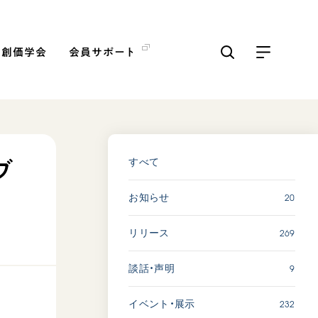
の創価学会
会員サポート
ICKS
すべて見る
すべて
ブ
20
お知らせ
「三つの花ことば」 関西吹
奏楽団
269
リリース
2026.07.31
文化
音楽
9
談話・声明
動画
232
イベント・展示