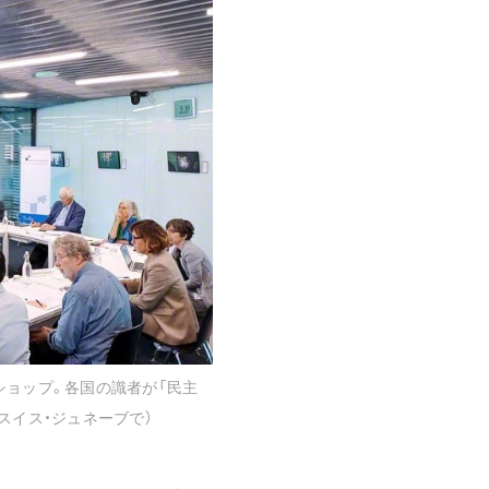
音楽活動
展示活動
教育本部の活動
図書贈呈
＜関連リンク＞
創価学会総本部
墓地公園・納骨堂
聖教電子版
聖教ブックストア
ショップ。各国の識者が「民主
人間革命』
soka youth media
スイス・ジュネーブで）
Soka Gakkai グローバルサイト
SGIピースサイト