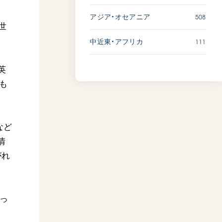
508
アジア・オセアニア
世
111
中近東・アフリカ
英
も
など
情
がれ
とっ