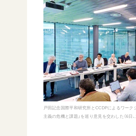
日蓮大聖人
友人葬
創価学会の三代会長
彼岸
初代会長・牧口常三郎先生
第2代会長・戸田城聖先生
第3代会長・池田大作先生
世界の創価学会
基本情報
各国ウェブサイト
会員サポート
世界の創価学会の歴史
座談会御書ｅ講義
戸田記念国際平和研究所とCCDPによるワーク
小説『新・人間革命』『
主義の危機と課題」を巡り意見を交わした（6日、
要旨
御書検索［新版］