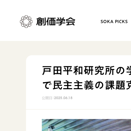
SOKA PICKS
創価学会とは
日常の活動
戸田平和研究所の
人間革命
学会永遠の五指針
で民主主義の課題
自他共の幸福
朝晩の祈り（勤行・唱題
祈り
座談会
公開日：
2025.06.18
御本尊
仏法を学ぶ
聖典
仏法を語る
日蓮大聖人の仏法（教学入門）
主な行事
釈尊～法華経
年間の活動について