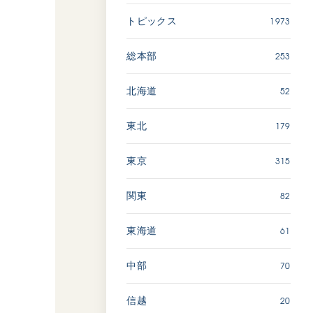
1973
トピックス
「ペンタトニック・ファン
ファーレ」 関西吹奏楽団
253
総本部
2026.07.17
文化
音楽
52
北海道
動画
179
東北
315
東京
「エル・クンバンチェロ」
創価グロリア吹奏楽団
82
関東
2026.07.03
文化
音楽
61
東海道
動画
70
中部
20
信越