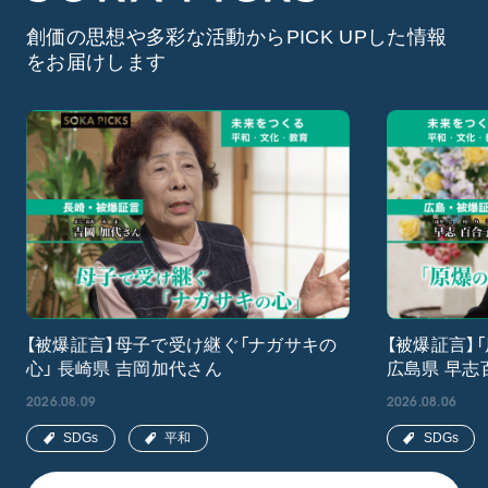
創価の思想や多彩な活動からPICK UPした情報
をお届けします
【被爆証言】母子で受け継ぐ「ナガサキの
【被爆証言】
心」 長崎県 吉岡加代さん
広島県 早志
2026.08.09
2026.08.06
SDGs
平和
SDGs