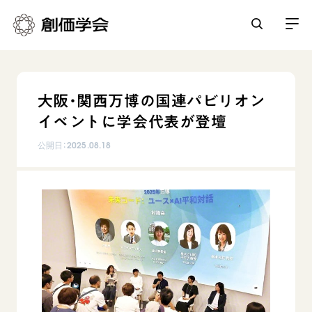
創価学会とは
大阪・関西万博の国連パビリオン
人間革命
イベントに学会代表が登壇
日常の活動
自他共の幸福
公開日：
2025.08.18
学会永遠の五指針
祈り
平和・文化・教育
朝晩の祈り（勤行・唱題）
御本尊
「平和の文化」を構築
座談会
聖典
世界の創価学会
核兵器の廃絶に向け連帯を拡大
仏法を学ぶ
日蓮大聖人の仏法（教学入門）
各国ウェブサイト
「人権文化」「ジェンダー平等」を促進
仏法を語る
基本情報
釈尊～法華経
世界の創価学会の歴史
「持続可能な開発目標（SDGs）」の取り組み
主な行事
日蓮大聖人
創価学会 会憲
人道支援
会員サポート
年間の活動について
創価学会の三代会長
創価学会 会則