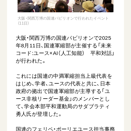
音楽活動
友人葬
初代会長・牧口常三郎先生
座談会御書ｅ講義
創価学会 社会憲章
関連リンク
展示活動
彼岸
第2代会長・戸田城聖先生
小説『新・人間革命』『人間革命』要旨
大阪・関西万博の国連パビリオンで行われたイベント
組織・機構
教育本部の活動
（11日）
創価学会総本部
第3代会長・池田大作先生
御書検索［新版］
会長・理事長・各部長の紹介
ご意見
図書贈呈
墓地公園・納骨堂
大阪・関西万博の国連パビリオンで2025
沿革
ご利用にあたって
聖教電子版
年8月11日、国連軍縮部が主催する「未来
略年表
コード:ユース×AI（人工知能） 平和対話」
聖教ブックストア
入会について
が行われた。
soka youth media
関連団体
Soka Gakkai グローバルサイト
これには国連の中満軍縮担当上級代表を
道府県中心会館
はじめ、学者、ユースの代表と共に、日本
SGIピースサイト
政府の拠出で国連軍縮部が主導する「ユ
SOKA PICKS
ース非核リーダー基金」のメンバーとし
すべて見る
て、学会本部平和運動局のサダブラティ
勇人氏が登壇した。
国連のフェリペ・ポーリエユース担当事務