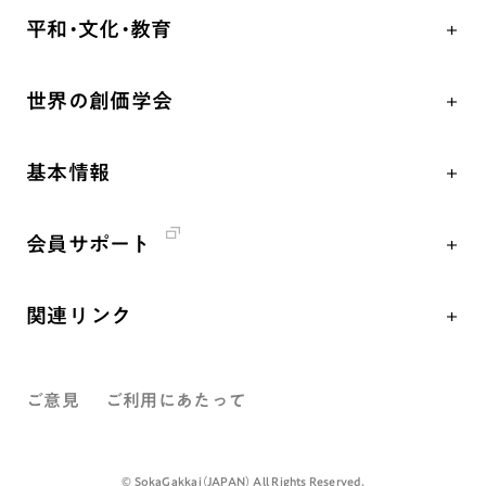
学会永遠の五指針
祈り
平和・文化・教育
朝晩の祈り（勤行・唱題）
御本尊
「平和の文化」を構築
座談会
聖典
世界の創価学会
核兵器の廃絶、軍縮に向け連帯を拡大
仏法を学ぶ
日蓮大聖人の仏法（教学入門）
各国WEBSITE
「人権文化」「ジェンダー平等」を促進
仏法を語る
釈尊～法華経
基本情報
世界の創価学会の歴史
「持続可能な開発目標（SDGs）」の取り組み
主な行事
日蓮大聖人
創価学会 会憲
人道支援
年間の活動について
創価学会の三代会長
会員サポート
創価学会 会則
音楽活動
友人葬
初代会長・牧口常三郎先生
座談会御書ｅ講義
創価学会 社会憲章
展示活動
彼岸
第2代会長・戸田城聖先生
関連リンク
小説『新・人間革命』『人間革命』要旨
組織・機構
教育本部の活動
第3代会長・池田大作先生
創価学会総本部
御書検索［新版］
会長・理事長・各部長紹介
図書贈呈
ご意見
ご利用にあたって
墓地公園・納骨堂
沿革
聖教電子版
略年表
聖教ブックストア
©️ SokaGakkai（JAPAN） All Rights Reserved.