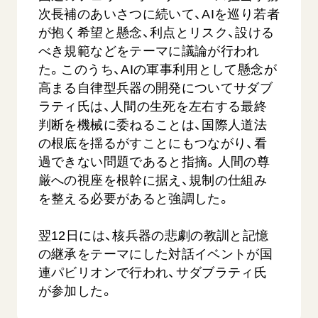
次長補のあいさつに続いて、AIを巡り若者
が抱く希望と懸念、利点とリスク、設ける
べき規範などをテーマに議論が行われ
た。このうち、AIの軍事利用として懸念が
高まる自律型兵器の開発についてサダブ
ラティ氏は、人間の生死を左右する最終
判断を機械に委ねることは、国際人道法
【被爆証言】母子で受け継ぐ「ナガサキの
【被爆証
の根底を揺るがすことにもつながり、看
心」 長崎県 吉岡加…
広島県 
過できない問題であると指摘。人間の尊
2026.08.09
2026.08.0
厳への視座を根幹に据え、規制の仕組み
を整える必要があると強調した。
SDGs
平和
動画
SDG
証言
長崎
証言
翌12日には、核兵器の悲劇の教訓と記憶
の継承をテーマにした対話イベントが国
連パビリオンで行われ、サダブラティ氏
が参加した。