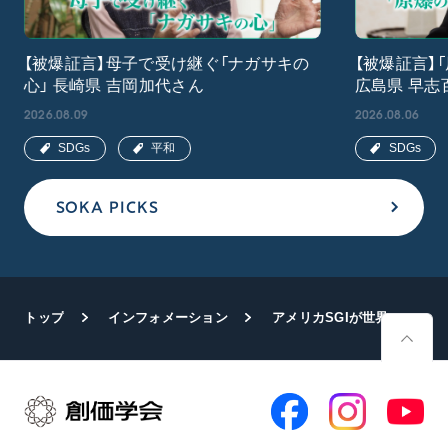
【被爆証言】母子で受け継ぐ「ナガサキの
【被爆証言】
心」 長崎県 吉岡加代さん
広島県 早志
2026.08.09
2026.08.06
SDGs
平和
SDGs
SOKA PICKS
トップ
インフォメーション
アメリカSGIが世界広布65周年記念総会を開催