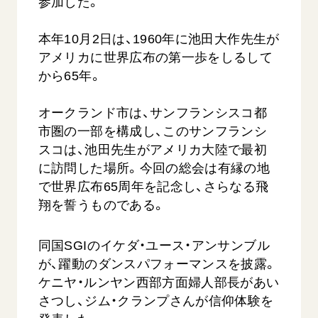
参加した。
本年10月2日は、1960年に池田大作先生が
アメリカに世界広布の第一歩をしるして
から65年。
オークランド市は、サンフランシスコ都
市圏の一部を構成し、このサンフランシ
【被爆証言】母子で受け継ぐ「ナガサキの
【被爆証
スコは、池田先生がアメリカ大陸で最初
心」 長崎県 吉岡加…
広島県 
に訪問した場所。今回の総会は有縁の地
2026.08.09
2026.08.0
で世界広布65周年を記念し、さらなる飛
SDGs
平和
動画
SDG
翔を誓うものである。
証言
長崎
証言
同国SGIのイケダ・ユース・アンサンブル
が、躍動のダンスパフォーマンスを披露。
ケニヤ・ルンヤン西部方面婦人部長があい
さつし、ジム・クランプさんが信仰体験を