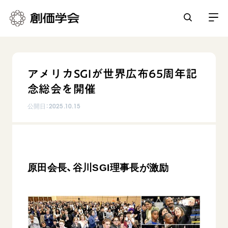
創価学会とは
アメリカSGIが世界広布65周年記
人間革命
念総会を開催
日常の活動
自他共の幸福
公開日：
2025.10.15
学会永遠の五指針
祈り
平和・文化・教育
朝晩の祈り（勤行・唱題）
御本尊
「平和の文化」を構築
座談会
聖典
世界の創価学会
核兵器の廃絶に向け連帯を拡大
仏法を学ぶ
原田会長、谷川SGI理事長が激励
日蓮大聖人の仏法（教学入門）
各国ウェブサイト
「人権文化」「ジェンダー平等」を促進
仏法を語る
基本情報
釈尊～法華経
世界の創価学会の歴史
「持続可能な開発目標（SDGs）」の取り組み
主な行事
日蓮大聖人
創価学会 会憲
人道支援
会員サポート
年間の活動について
創価学会の三代会長
創価学会 会則