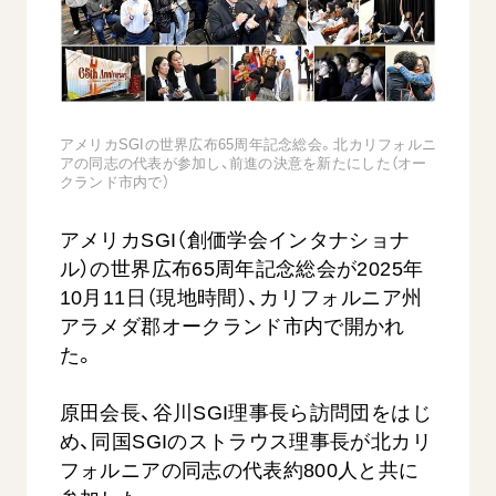
音楽活動
友人葬
初代会長・牧口常三郎先生
座談会御書ｅ講義
創価学会 社会憲章
関連リンク
展示活動
彼岸
第2代会長・戸田城聖先生
小説『新・人間革命』『人間革命』要旨
組織・機構
教育本部の活動
創価学会総本部
第3代会長・池田大作先生
御書検索［新版］
会長・理事長・各部長の紹介
ご意見
図書贈呈
墓地公園・納骨堂
アメリカSGIの世界広布65周年記念総会。北カリフォルニ
沿革
ご利用にあたって
アの同志の代表が参加し、前進の決意を新たにした（オー
聖教電子版
クランド市内で）
略年表
聖教ブックストア
入会について
アメリカSGI（創価学会インタナショナ
soka youth media
関連団体
ル）の世界広布65周年記念総会が2025年
Soka Gakkai グローバルサイト
10月11日（現地時間）、カリフォルニア州
道府県中心会館
SGIピースサイト
アラメダ郡オークランド市内で開かれ
た。
SOKA PICKS
すべて見る
原田会長、谷川SGI理事長ら訪問団をはじ
め、同国SGIのストラウス理事長が北カリ
フォルニアの同志の代表約800人と共に