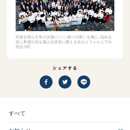
民衆を照らす幸の太陽に！――師への誓いを胸に、悩める
友に希望の光を届ける決意に燃える北カリフォルニアの
同志（同）
シェアする
すべて