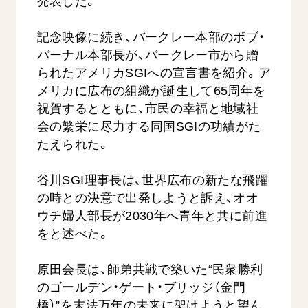
発表した。
記念映像に続き、バークレー本部のボブ・
バーナル本部長が、バークレー市から贈
られたアメリカSGIへの宣言書を紹介。ア
メリカに広布の組織が誕生して65周年を
祝賀するとともに、市民の幸福と地域社
会の繁栄に尽力する同国SGIの功績がた
たえられた。
谷川SGI理事長は、世界広布の新たな飛躍
の時との決意で出発しようと訴え、オオ
ウチ婦人部長が2030年へ青年と共に前進
をと述べた。
原田会長は、師弟共戦で築いた“民衆勝利
のゴールデン・ゲート・ブリッジ（金門
橋）”を
末法
万年の未来に架けようと望ん