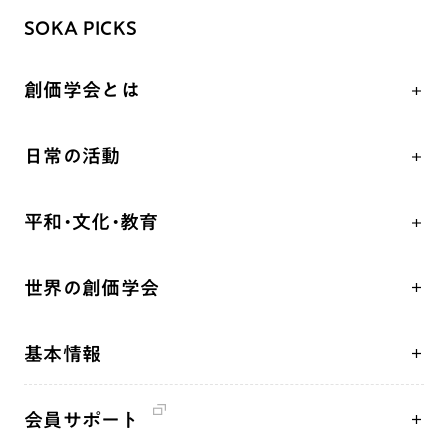
SOKA PICKS
創価学会とは
人間革命
日常の活動
自他共の幸福
学会永遠の五指針
祈り
平和・文化・教育
朝晩の祈り（勤行・唱題）
御本尊
「平和の文化」を構築
座談会
聖典
世界の創価学会
核兵器の廃絶、軍縮に向け連帯を拡大
仏法を学ぶ
日蓮大聖人の仏法（教学入門）
各国WEBSITE
「人権文化」「ジェンダー平等」を促進
仏法を語る
釈尊～法華経
基本情報
世界の創価学会の歴史
「持続可能な開発目標（SDGs）」の取り組み
主な行事
日蓮大聖人
創価学会 会憲
人道支援
年間の活動について
創価学会の三代会長
会員サポート
創価学会 会則
音楽活動
友人葬
初代会長・牧口常三郎先生