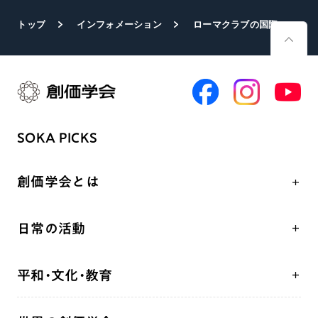
トップ
インフォメーション
ローマクラブの国際会議に学会代表が出席
SOKA PICKS
創価学会とは
人間革命
日常の活動
自他共の幸福
学会永遠の五指針
祈り
平和・文化・教育
朝晩の祈り（勤行・唱題）
御本尊
「平和の文化」を構築
座談会
聖典