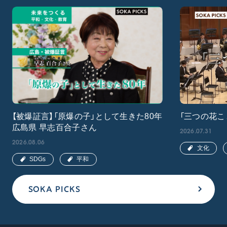
【被爆証言】「原爆の子」として生きた80年
「三つの花こ
広島県 早志百合子さん
2026.07.31
2026.08.06
文化
SDGs
平和
SOKA PICKS