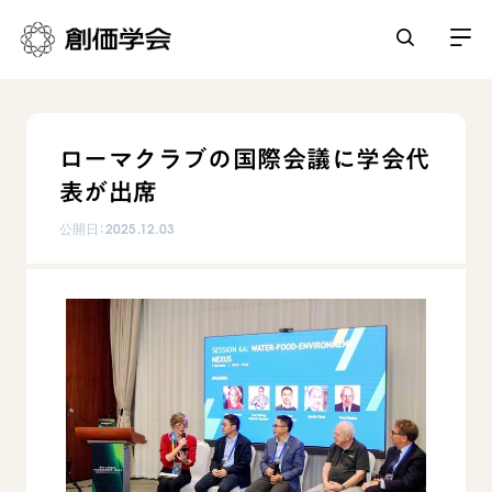
創価学会とは
ローマクラブの国際会議に学会代
人間革命
表が出席
日常の活動
自他共の幸福
公開日：
2025.12.03
学会永遠の五指針
祈り
平和・文化・教育
朝晩の祈り（勤行・唱題）
御本尊
「平和の文化」を構築
座談会
聖典
世界の創価学会
核兵器の廃絶に向け連帯を拡大
仏法を学ぶ
日蓮大聖人の仏法（教学入門）
各国ウェブサイト
「人権文化」「ジェンダー平等」を促進
仏法を語る
基本情報
釈尊～法華経
世界の創価学会の歴史
「持続可能な開発目標（SDGs）」の取り組み
主な行事
日蓮大聖人
創価学会 会憲
人道支援
会員サポート
年間の活動について
創価学会の三代会長
創価学会 会則