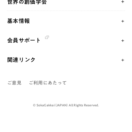
世界の創価学会
核兵器の廃絶、軍縮に向け連帯を拡大
仏法を学ぶ
日蓮大聖人の仏法（教学入門）
各国WEBSITE
「人権文化」「ジェンダー平等」を促進
仏法を語る
釈尊～法華経
基本情報
世界の創価学会の歴史
「持続可能な開発目標（SDGs）」の取り組み
主な行事
日蓮大聖人
創価学会 会憲
人道支援
年間の活動について
創価学会の三代会長
会員サポート
創価学会 会則
音楽活動
友人葬
初代会長・牧口常三郎先生
座談会御書ｅ講義
創価学会 社会憲章
展示活動
彼岸
第2代会長・戸田城聖先生
関連リンク
小説『新・人間革命』『人間革命』要旨
組織・機構
教育本部の活動
第3代会長・池田大作先生
創価学会総本部
御書検索［新版］
会長・理事長・各部長紹介
図書贈呈
ご意見
ご利用にあたって
墓地公園・納骨堂
沿革
聖教電子版
略年表
聖教ブックストア
©️ SokaGakkai（JAPAN） All Rights Reserved.
入会について
soka youth media
関連団体
Soka Gakkai グローバルサイト
道府県中心会館