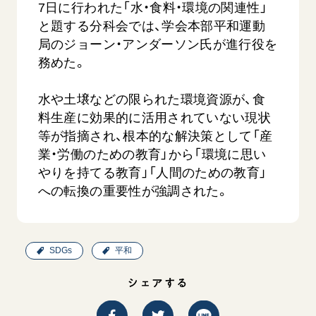
7日に行われた「水・食料・環境の関連性」
と題する分科会では、学会本部平和運動
局のジョーン・アンダーソン氏が進行役を
務めた。
水や土壌などの限られた環境資源が、食
料生産に効果的に活用されていない現状
等が指摘され、根本的な解決策として「産
西
【被爆証言】「原爆の子」として生きた80年
「三つの
広島県 早志百…
業・労働のための教育」から「環境に思い
2026.07.3
2026.08.06
やりを持てる教育」「人間のための教育」
文化
への転換の重要性が強調された。
SDGs
平和
動画
証言
広島
SDGs
平和
シェアする