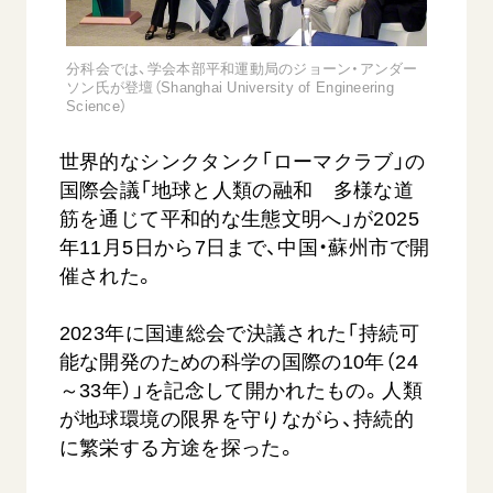
音楽活動
友人葬
初代会長・牧口常三郎先生
座談会御書ｅ講義
創価学会 社会憲章
関連リンク
展示活動
彼岸
第2代会長・戸田城聖先生
小説『新・人間革命』『人間革命』要旨
分科会では、学会本部平和運動局のジョーン・アンダー
組織・機構
教育本部の活動
ソン氏が登壇（Shanghai University of Engineering
創価学会総本部
第3代会長・池田大作先生
御書検索［新版］
Science）
会長・理事長・各部長の紹介
ご意見
図書贈呈
墓地公園・納骨堂
沿革
ご利用にあたって
世界的なシンクタンク「ローマクラブ」の
聖教電子版
略年表
国際会議「地球と人類の融和 多様な道
聖教ブックストア
筋を通じて平和的な生態文明へ」が2025
入会について
soka youth media
年11月5日から7日まで、中国・蘇州市で開
関連団体
催された。
Soka Gakkai グローバルサイト
道府県中心会館
SGIピースサイト
2023年に国連総会で決議された「持続可
能な開発のための科学の国際の10年（24
SOKA PICKS
すべて見る
～33年）」を記念して開かれたもの。人類
が地球環境の限界を守りながら、持続的
に繁栄する方途を探った。