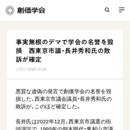
創価学会とは
事実無根のデマで学会の名誉を毀
人間革命
損 西東京市議・長井秀和氏の敗
日常の活動
自他共の幸福
訴が確定
学会永遠の五指針
祈り
公開日：
2025.12.28
平和・文化・教育
朝晩の祈り（勤行・唱題）
御本尊
「平和の文化」を構築
座談会
聖典
世界の創価学会
悪質な虚偽の発言で創価学会の名誉を毀
核兵器の廃絶に向け連帯を拡大
仏法を学ぶ
日蓮大聖人の仏法（教学入門）
損した、西東京市議会議員・長井秀和氏の
各国ウェブサイト
「人権文化」「ジェンダー平等」を促進
仏法を語る
基本情報
敗訴が、このほど確定した。
釈尊～法華経
世界の創価学会の歴史
「持続可能な開発目標（SDGs）」の取り組み
主な行事
日蓮大聖人
創価学会 会憲
長井氏は2022年12月、西東京市議選の街
人道支援
会員サポート
年間の活動について
創価学会の三代会長
頭演説で、1995年の朝木明代・東村山市議
創価学会 会則