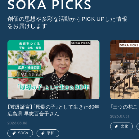
SOKA PICKS
創価の思想や多彩な活動からPICK UPした情報
をお届けします
【被爆証言】「原爆の子」として生きた80年
「三つの花こ
広島県 早志百合子さん
2026.07.31
2026.08.06
文化
SDGs
平和