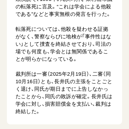
音楽活動
友人葬
初代会長・牧口常三郎先生
の転落死に言及。“これは学会による他殺
座談会御書ｅ講義
創価学会 社会憲章
関連リンク
展示活動
である”などと事実無根の発言を行った。
彼岸
第2代会長・戸田城聖先生
小説『新・人間革命』『人間革命』要旨
組織・機構
教育本部の活動
創価学会総本部
第3代会長・池田大作先生
御書検索［新版］
会長・理事長・各部長の紹介
転落死については、他殺を疑わせる証拠
ご意見
図書贈呈
墓地公園・納骨堂
がなく、警察ならびに地検が「事件性はな
沿革
ご利用にあたって
い」として捜査を終結させており、司法の
聖教電子版
略年表
場でも何度も、学会とは無関係であるこ
聖教ブックストア
入会について
とが明らかになっている。
soka youth media
関連団体
裁判所は一審（2025年2月19日）、二審（同
Soka Gakkai グローバルサイト
道府県中心会館
10月16日）とも、長井氏の主張をことごと
SGIピースサイト
く退け、同氏が期日までに上告しなかっ
SOKA PICKS
たことから、同氏の敗訴が確定。長井氏は
すべて見る
学会に対し、損害賠償金を支払い、裁判は
終結した。