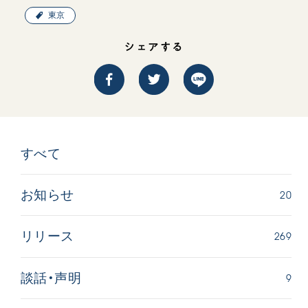
東京
シェアする
西
【被爆証言】「原爆の子」として生きた80年
「三つの
広島県 早志百…
2026.07.3
すべて
2026.08.06
文化
SDGs
平和
動画
20
お知らせ
証言
広島
269
リリース
9
談話・声明