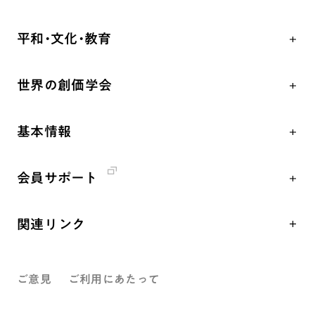
自他共の幸福
学会永遠の五指針
祈り
平和・文化・教育
朝晩の祈り（勤行・唱題）
御本尊
「平和の文化」を構築
座談会
聖典
世界の創価学会
核兵器の廃絶、軍縮に向け連帯を拡大
仏法を学ぶ
日蓮大聖人の仏法（教学入門）
各国WEBSITE
「人権文化」「ジェンダー平等」を促進
仏法を語る
釈尊～法華経
基本情報
世界の創価学会の歴史
「持続可能な開発目標（SDGs）」の取り組み
主な行事
日蓮大聖人
創価学会 会憲
人道支援
年間の活動について
創価学会の三代会長
会員サポート
創価学会 会則
音楽活動
友人葬
初代会長・牧口常三郎先生
座談会御書ｅ講義
創価学会 社会憲章
展示活動
彼岸
第2代会長・戸田城聖先生
関連リンク
小説『新・人間革命』『人間革命』要旨
組織・機構
教育本部の活動
第3代会長・池田大作先生
創価学会総本部
御書検索［新版］
会長・理事長・各部長紹介
図書贈呈
ご意見
ご利用にあたって
墓地公園・納骨堂
沿革
聖教電子版
略年表