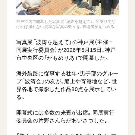
音楽活動
友人葬
初代会長・牧口常三郎先生
座談会御書ｅ講義
創価学会 社会憲章
関連リンク
展示活動
彼岸
第2代会長・戸田城聖先生
小説『新・人間革命』『人間革命』要旨
組織・機構
神戸市内で開幕した写真展「波涛を越えて」。船乗りでな
教育本部の活動
創価学会総本部
第3代会長・池田大作先生
ければ撮れない貴重な写真の数々を、来場者が見つめる
御書検索［新版］
会長・理事長・各部長の紹介
ご意見
図書贈呈
墓地公園・納骨堂
沿革
写真展「波涛を越えて」の神戸展（主催＝
ご利用にあたって
聖教電子版
同展実行委員会）が2026年5月15日、神戸
略年表
聖教ブックストア
市中央区の「かもめりあ」で開幕した。
入会について
soka youth media
関連団体
海外航路に従事する壮年・男子部のグルー
Soka Gakkai グローバルサイト
道府県中心会館
プ「波涛会」の友が、船上や寄港地など、世
SGIピースサイト
界各地で撮影した作品80点を展示してい
る。
SOKA PICKS
すべて見る
開幕式には多数の来賓が出席。同展実行
委員会の片野さんらがあいさつした。