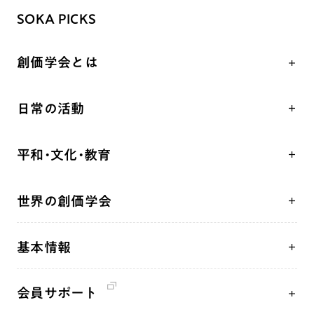
SOKA PICKS
創価学会とは
人間革命
日常の活動
自他共の幸福
学会永遠の五指針
祈り
平和・文化・教育
朝晩の祈り（勤行・唱題）
御本尊
「平和の文化」を構築
座談会
聖典
世界の創価学会
核兵器の廃絶、軍縮に向け連帯を拡大
仏法を学ぶ
日蓮大聖人の仏法（教学入門）
各国WEBSITE
「人権文化」「ジェンダー平等」を促進
仏法を語る
釈尊～法華経
基本情報
世界の創価学会の歴史
「持続可能な開発目標（SDGs）」の取り組み
主な行事
日蓮大聖人
創価学会 会憲
人道支援
年間の活動について
創価学会の三代会長
会員サポート
創価学会 会則
音楽活動
友人葬
初代会長・牧口常三郎先生