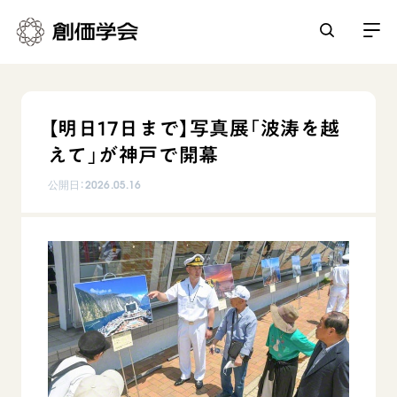
創価学会とは
【明日17日まで】写真展「波涛を越
人間革命
えて」が神戸で開幕
日常の活動
自他共の幸福
公開日：
2026.05.16
学会永遠の五指針
祈り
平和・文化・教育
朝晩の祈り（勤行・唱題）
御本尊
「平和の文化」を構築
座談会
聖典
世界の創価学会
核兵器の廃絶に向け連帯を拡大
仏法を学ぶ
日蓮大聖人の仏法（教学入門）
各国ウェブサイト
「人権文化」「ジェンダー平等」を促進
仏法を語る
基本情報
釈尊～法華経
世界の創価学会の歴史
「持続可能な開発目標（SDGs）」の取り組み
主な行事
日蓮大聖人
創価学会 会憲
人道支援
会員サポート
年間の活動について
創価学会の三代会長
創価学会 会則