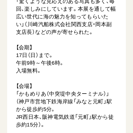
「驚くような見応えのある写真も多く、毎
回、楽しみにしています。本展を通して幅
広い世代に海の魅力を知ってもらいた
い」（川崎汽船株式会社関西支店・岡本副
支店長）などの声が寄せられた。
【会期】
17日（日）まで。
西
【被爆証言】「原爆の子」として生きた80年
「三つの
午前9時～午後6時。
広島県 早志百…
2026.07.3
入場無料。
2026.08.06
文化
SDGs
平和
動画
【会場】
証言
広島
「かもめりあ（中突堤中央ターミナル）」
（神戸市営地下鉄海岸線「みなと元町」駅
から徒歩約5分。
JR西日本、阪神電気鉄道「元町」駅から徒
歩約15分）。