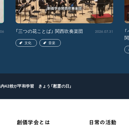
.06
2026.07.31
「三つの花ことば」 関西吹奏楽団
「
文化
音楽
県内42校が平和学習 きょう「慰霊の日」
創価学会とは
日常の活動