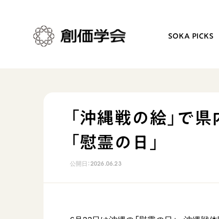
SOKA PICKS
創価学会とは
日常の活動
「沖縄戦の絵」で県
人間革命
学会永遠の五指針
「慰霊の日」
自他共の幸福
朝晩の祈り（勤行・唱題
祈り
座談会
公開日：
2026.06.23
御本尊
仏法を学ぶ
聖典
仏法を語る
日蓮大聖人の仏法（教学入門）
主な行事
釈尊～法華経
年間の活動について