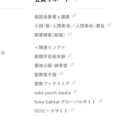
座談会御書ｅ講義
小説『新・人間革命』『人間革命』要旨
御書検索［新版］
＜関連リンク＞
紹介
創価学会総本部
墓地公園・納骨堂
聖教電子版
聖教ブックストア
soka youth media
Soka Gakkai グローバルサイト
SGIピースサイト