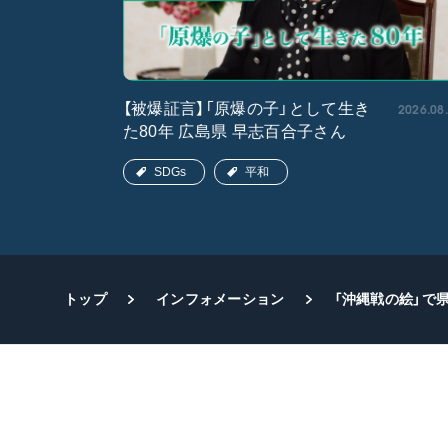
2026.05.15
2026.08
【被爆証言】「原爆の子」として生き
た80年 広島県 早志百合子さん
SDGs
平和
トップ
インフォメーション
「沖縄戦の絵」で