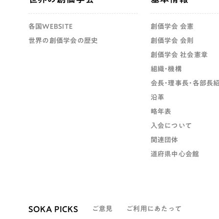
各国WEBSITE
創価学会 会憲
世界の創価学会の歴史
創価学会 会則
創価学会 社会憲章
組織・機構
会長・理事長・各部長
沿革
略年表
入会について
関連団体
道府県中心会館
SOKA PICKS
ご意見
ご利用にあたって