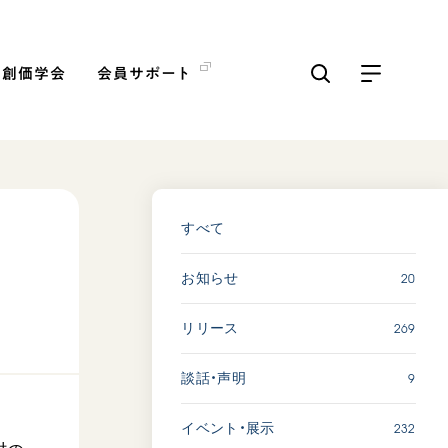
の創価学会
会員サポート
ICKS
すべて見る
すべて
20
お知らせ
【被爆証言】「原爆の子」と
して生きた80年 広島県 早
269
リリース
志百…
2026.08.06
9
談話・声明
SDGs
平和
動画
証言
232
イベント・展示