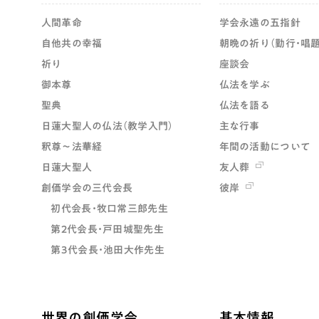
人間革命
学会永遠の五指針
自他共の幸福
朝晩の祈り（勤行・唱題
祈り
座談会
御本尊
仏法を学ぶ
聖典
仏法を語る
日蓮大聖人の仏法（教学入門）
主な行事
釈尊～法華経
年間の活動について
日蓮大聖人
友人葬
創価学会の三代会長
彼岸
初代会長・牧口常三郎先生
第2代会長・戸田城聖先生
第3代会長・池田大作先生
世界の創価学会
基本情報