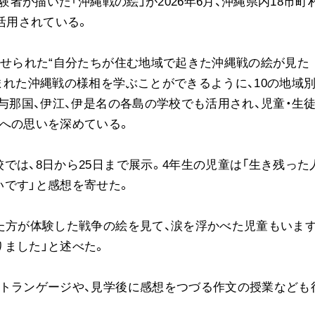
験者が描いた「沖縄戦の絵」が2026年6月、沖縄県内18市町
音楽活動
活用されている。
展示活動
教育本部の活動
寄せられた“自分たちが住む地域で起きた沖縄戦の絵が見た
図書贈呈
まれた沖縄戦の様相を学ぶことができるように、10の地域
、与那国、伊江、伊是名の各島の学校でも活用され、児童・生
への思いを深めている。
＜関連リンク＞
では、8日から25日まで展示。4年生の児童は「生き残った
創価学会総本部
です」と感想を寄せた。
墓地公園・納骨堂
聖教電子版
た方が体験した戦争の絵を見て、涙を浮かべた児童もいます
聖教ブックストア
ました」と述べた。
人間革命』
soka youth media
Soka Gakkai グローバルサイト
ォトランゲージや、見学後に感想をつづる作文の授業なども
SGIピースサイト