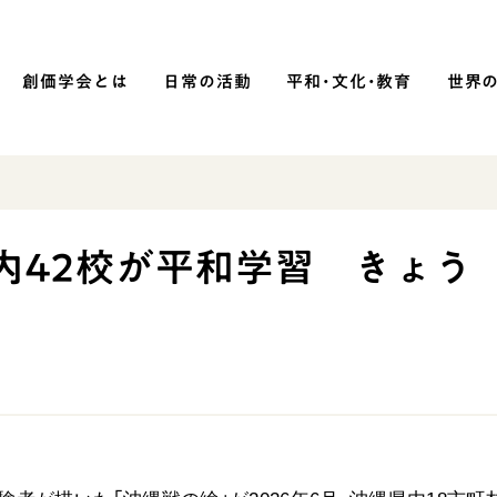
創価学会とは
日常の活動
平和・文化・教育
世界
SOKA P
平和・文化・教育
内42校が平和学習 きょう
「平和の文化」を構築
）
核兵器の廃絶に向け連帯を拡大
「人権文化」「ジェンダー平等」を
促進
「持続可能な開発目標（SDGs）」の
取り組み
人道支援