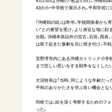
6月23日は沖縄の「慰霊の日」。沖縄戦体
日蓮大聖人
友人葬
42の小・中学校で展示され、平和学習に
創価学会の三代会長
彼岸
初代会長・牧口常三郎先生
「沖縄戦の絵」は昨年、学校関係者から
第2代会長・戸田城聖先生
い”との要望を受け、より身近な地に刻
第3代会長・池田大作先生
分類。沖縄本島以外の宮古、石垣、西表
は島で起きた惨劇を目に焼き付け、不戦
世界の創価学会
基本情報
宜野湾市内にある沖縄カトリック小学校
まで悲しい思いをする戦争をなくしたい
各国ウェブサイト
会員サポート
世界の創価学会の歴史
大沼校長は「当時、同じような年齢だっ
座談会御書ｅ講義
平和のありがたさを学ぶ良い機会となり
小説『新・人間革命』『
要旨
同校では、絵を深く考察するためのフ
御書検索［新版］
った。