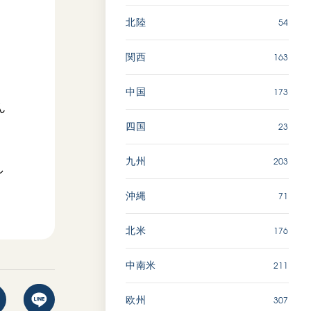
54
北陸
163
関西
173
中国
ん
23
四国
203
九州
し
71
沖縄
176
北米
211
中南米
307
欧州