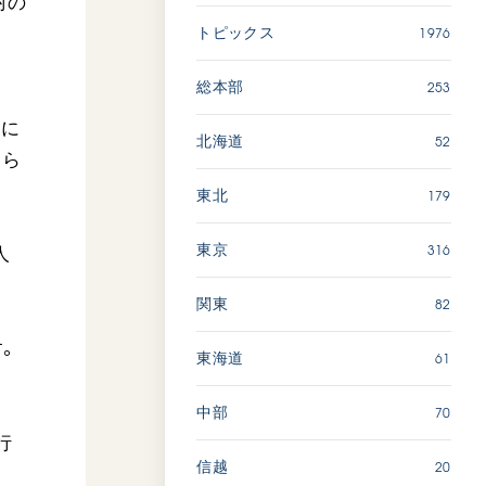
村の
広島
1976
トピックス
「三つの花ことば」 関西吹
253
総本部
奏楽団
別に
2026.07.31
52
北海道
徒ら
文化
音楽
179
東北
動画
316
東京
人
82
関東
「ペンタトニック・ファン
ファーレ」 関西吹奏楽団
。
2026.07.17
61
東海道
文化
音楽
70
中部
動画
行
20
信越