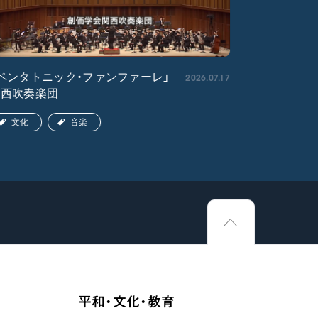
2026.07.17
ペンタトニック・ファンファーレ」
「エル・ク
関西吹奏楽団
ア吹奏楽団
文化
音楽
文化
平和・文化・教育