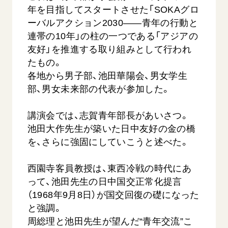
音楽活動
友人葬
年を目指してスタートさせた「SOKAグロ
初代会長・牧口常三郎先生
座談会御書ｅ講義
創価学会 社会憲章
関連リンク
展示活動
ーバルアクション2030――青年の行動と
彼岸
第2代会長・戸田城聖先生
小説『新・人間革命』『人間革命』要旨
組織・機構
連帯の10年」の柱の一つである「アジアの
教育本部の活動
創価学会総本部
第3代会長・池田大作先生
御書検索［新版］
友好」を推進する取り組みとして行われ
会長・理事長・各部長の紹介
ご意見
図書贈呈
墓地公園・納骨堂
たもの。
沿革
ご利用にあたって
各地から男子部、池田華陽会、男女学生
聖教電子版
略年表
部、男女未来部の代表が参加した。
聖教ブックストア
入会について
soka youth media
講演会では、志賀青年部長があいさつ。
関連団体
池田大作先生が築いた日中友好の金の橋
Soka Gakkai グローバルサイト
道府県中心会館
を、さらに強固にしていこうと述べた。
SGIピースサイト
西園寺客員教授は、東西冷戦の時代にあ
SOKA PICKS
すべて見る
って、池田先生の日中国交正常化提言
（1968年9月8日）が国交回復の礎になった
と強調。
周総理と池田先生が望んだ“青年交流”こ