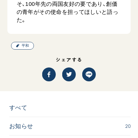
そ、100年先の両国友好の要であり、創価
の青年がその使命を担ってほしいと語っ
た。
平和
【被爆証言】母子で受け継ぐ「ナガサキの
【被爆証
シェアする
心」 長崎県 吉岡加…
広島県 
2026.08.09
2026.08.0
SDGs
平和
動画
SDG
証言
長崎
証言
すべて
20
お知らせ