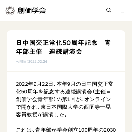
創価学会とは
日中国交正常化50周年記念 青
人間革命
年部主催 連続講演会
日常の活動
自他共の幸福
公開日：
2022.02.24
学会永遠の五指針
祈り
平和・文化・教育
朝晩の祈り（勤行・唱題）
御本尊
2022年2月22日、本年9月の日中国交正常
「平和の文化」を構築
座談会
聖典
世界の創価学会
化50周年を記念する連続講演会（主催＝
核兵器の廃絶に向け連帯を拡大
仏法を学ぶ
日蓮大聖人の仏法（教学入門）
創価学会青年部）の第1回が、オンライン
各国ウェブサイト
「人権文化」「ジェンダー平等」を促進
仏法を語る
で開かれ、東日本国際大学の西園寺一晃
基本情報
釈尊～法華経
世界の創価学会の歴史
客員教授が講演した。
「持続可能な開発目標（SDGs）」の取り組み
主な行事
日蓮大聖人
創価学会 会憲
人道支援
会員サポート
年間の活動について
創価学会の三代会長
これは、青年部が学会創立100周年の2030
創価学会 会則