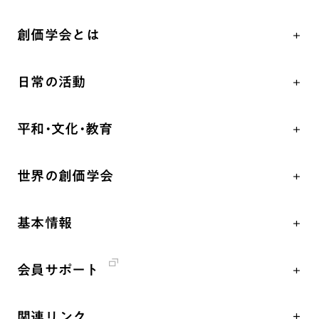
創価学会とは
人間革命
日常の活動
自他共の幸福
学会永遠の五指針
祈り
平和・文化・教育
朝晩の祈り（勤行・唱題）
御本尊
「平和の文化」を構築
座談会
聖典
世界の創価学会
核兵器の廃絶、軍縮に向け連帯を拡大
仏法を学ぶ
日蓮大聖人の仏法（教学入門）
各国WEBSITE
「人権文化」「ジェンダー平等」を促進
仏法を語る
釈尊～法華経
基本情報
世界の創価学会の歴史
「持続可能な開発目標（SDGs）」の取り組み
主な行事
日蓮大聖人
創価学会 会憲
人道支援
年間の活動について
創価学会の三代会長
会員サポート
創価学会 会則
音楽活動
友人葬
初代会長・牧口常三郎先生
座談会御書ｅ講義
創価学会 社会憲章
展示活動
彼岸
第2代会長・戸田城聖先生
関連リンク