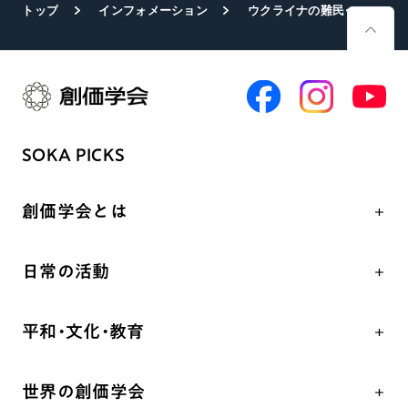
トップ
インフォメーション
ウクライナの難民・避難民へ UNHCR通じ人道支援
SOKA PICKS
創価学会とは
人間革命
日常の活動
自他共の幸福
学会永遠の五指針
祈り
平和・文化・教育
朝晩の祈り（勤行・唱題）
御本尊
「平和の文化」を構築
座談会
聖典
世界の創価学会