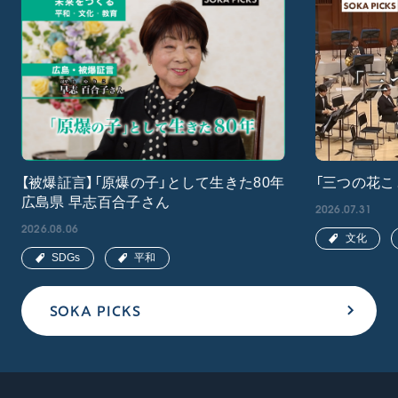
【被爆証言】「原爆の子」として生きた80年
「三つの花こ
広島県 早志百合子さん
2026.07.31
2026.08.06
文化
SDGs
平和
SOKA PICKS