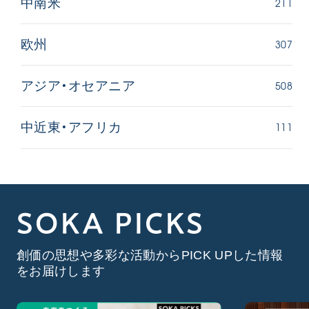
211
中南米
307
欧州
508
アジア・オセアニア
111
中近東・アフリカ
SOKA PICKS
創価の思想や多彩な活動からPICK UPした情報
をお届けします