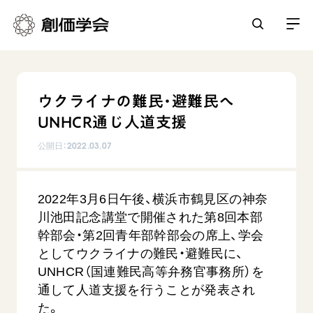
創価学会とは
ウクライナの難民・避難民へ
人間革命
UNHCR通じ人道支援
日常の活動
自他共の幸福
公開日：
2022.03.07
学会永遠の五指針
祈り
平和・文化・教育
朝晩の祈り（勤行・唱題）
御本尊
2022年3月6日午後、横浜市鶴見区の神奈
「平和の文化」を構築
座談会
聖典
世界の創価学会
川池田記念講堂で開催された第8回本部
核兵器の廃絶に向け連帯を拡大
仏法を学ぶ
日蓮大聖人の仏法（教学入門）
幹部会・第2回青年部幹部会の席上、学会
各国ウェブサイト
「人権文化」「ジェンダー平等」を促進
仏法を語る
としてウクライナの難民・避難民に、
基本情報
釈尊～法華経
世界の創価学会の歴史
UNHCR（国連難民高等弁務官事務所）を
「持続可能な開発目標（SDGs）」の取り組み
主な行事
日蓮大聖人
創価学会 会憲
通して人道支援を行うことが発表され
人道支援
会員サポート
年間の活動について
創価学会の三代会長
た。
創価学会 会則