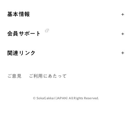
核兵器の廃絶、軍縮に向け連帯を拡大
仏法を学ぶ
日蓮大聖人の仏法（教学入門）
各国WEBSITE
「人権文化」「ジェンダー平等」を促進
仏法を語る
釈尊～法華経
基本情報
世界の創価学会の歴史
「持続可能な開発目標（SDGs）」の取り組み
主な行事
日蓮大聖人
創価学会 会憲
人道支援
年間の活動について
創価学会の三代会長
会員サポート
創価学会 会則
音楽活動
友人葬
初代会長・牧口常三郎先生
座談会御書ｅ講義
創価学会 社会憲章
展示活動
彼岸
第2代会長・戸田城聖先生
関連リンク
小説『新・人間革命』『人間革命』要旨
組織・機構
教育本部の活動
第3代会長・池田大作先生
創価学会総本部
御書検索［新版］
会長・理事長・各部長紹介
図書贈呈
ご意見
ご利用にあたって
墓地公園・納骨堂
沿革
聖教電子版
略年表
聖教ブックストア
©️ SokaGakkai（JAPAN） All Rights Reserved.
入会について
soka youth media
関連団体
Soka Gakkai グローバルサイト
道府県中心会館
SGIピースサイト