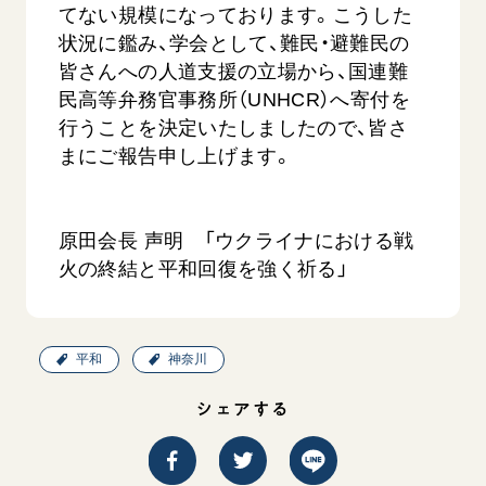
てない規模になっております。こうした
状況に鑑み、学会として、難民・避難民の
皆さんへの人道支援の立場から、国連難
民高等弁務官事務所（UNHCR）へ寄付を
行うことを決定いたしましたので、皆さ
まにご報告申し上げます。
西
【被爆証言】「原爆の子」として生きた80年
「三つの
広島県 早志百…
原田会長 声明 「ウクライナにおける戦
2026.07.3
2026.08.06
火の終結と平和回復を強く祈る」
文化
SDGs
平和
動画
証言
広島
平和
神奈川
シェアする