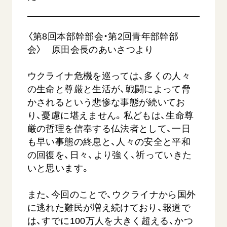
音楽活動
友人葬
初代会長・牧口常三郎先生
座談会御書ｅ講義
創価学会 社会憲章
関連リンク
展示活動
彼岸
第2代会長・戸田城聖先生
小説『新・人間革命』『人間革命』要旨
組織・機構
〈第8回本部幹部会・第2回青年部幹部
教育本部の活動
創価学会総本部
第3代会長・池田大作先生
御書検索［新版］
会〉 原田会長のあいさつより
会長・理事長・各部長の紹介
ご意見
図書贈呈
墓地公園・納骨堂
沿革
ご利用にあたって
ウクライナ危機を巡っては、多くの人々
聖教電子版
略年表
の生命と尊厳と生活が、戦闘によって脅
聖教ブックストア
かされるという悲惨な事態が続いてお
入会について
soka youth media
り、憂慮に堪えません。私どもは、生命尊
関連団体
厳の哲理を信奉する仏法者として、一日
Soka Gakkai グローバルサイト
道府県中心会館
も早い事態の終息と、人々の安全と平和
SGIピースサイト
の回復を、日々、より強く、祈っていきた
いと思います。
SOKA PICKS
すべて見る
また、今回のことで、ウクライナから国外
に逃れた難民が増え続けており、報道で
は、すでに100万人を大きく超える、かつ