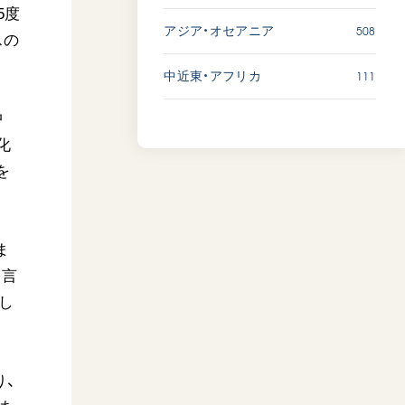
5度
508
アジア・オセアニア
スの
111
中近東・アフリカ
中
化
を
ま
に言
し
り、