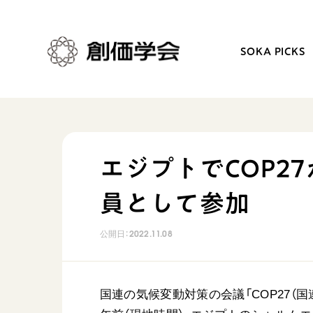
SOKA PICKS
創価学会とは
日常の活動
エジプトでCOP2
人間革命
学会永遠の五指針
員として参加
自他共の幸福
朝晩の祈り（勤行・唱題
祈り
座談会
公開日：
2022.11.08
御本尊
仏法を学ぶ
聖典
仏法を語る
日蓮大聖人の仏法（教学入門）
主な行事
国連の気候変動対策の会議「COP27（国
釈尊～法華経
年間の活動について