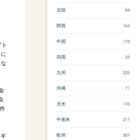
54
北陸
163
関西
172
中国
プト
らに
23
四国
まな
203
九州
71
沖縄
会
会
176
北米
作
211
中南米
307
欧州
イギ