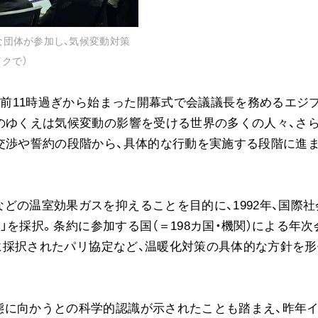
ご意見
ご利用にあたって
まな団体が参加し、気候変動対策
クで）
。午前11時過ぎから始まった開幕式で会議議長を務めるエジ
のゆくえは気候変動の影響を受ける世界の多くの人々、さ
交渉や誓約の段階から、具体的な行動を実施する段階に進
どの温室効果ガスを抑えることを目的に、1992年、国際社
）」を採択。条約に参加する国（＝198カ国・機関）による年次
年に採択されたパリ協定など、温暖化対策の具体的な方針を形
態に向かうとの科学的認識が示されたことも踏まえ、昨年