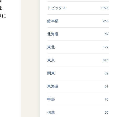
機
1973
出
トピックス
「ペンタトニック・ファン
）に
ファーレ」 関西吹奏楽団
253
総本部
2026.07.17
文化
音楽
52
北海道
動画
179
東北
315
東京
「エル・クンバンチェロ」
創価グロリア吹奏楽団
82
関東
2026.07.03
文化
音楽
61
東海道
動画
70
中部
20
信越