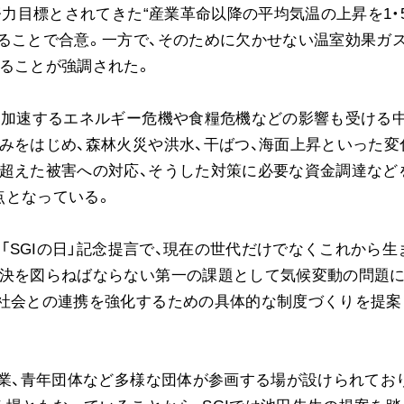
努力目標とされてきた“産業革命以降の平均気温の上昇を1・
ることで合意。一方で、そのために欠かせない温室効果ガ
ることが強調された。
て加速するエネルギー危機や食糧危機などの影響も受ける
みをはじめ、森林火災や洪水、干ばつ、海面上昇といった変
を超えた被害への対応、そうした対策に必要な資金調達など
点となっている。
た「SGIの日」記念提言で、現在の世代だけでなくこれから生
解決を図らねばならない第一の課題として気候変動の問題
民社会との連携を強化するための具体的な制度づくりを提案
企業、青年団体など多様な団体が参画する場が設けられてお