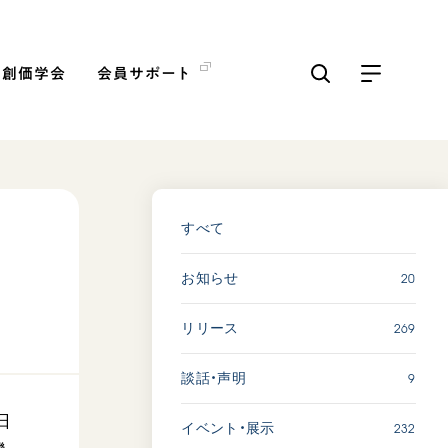
の創価学会
会員サポート
ICKS
すべて見る
すべて
20
お知らせ
「三つの花ことば」 関西吹
奏楽団
269
リリース
2026.07.31
文化
音楽
9
談話・声明
動画
日
232
イベント・展示