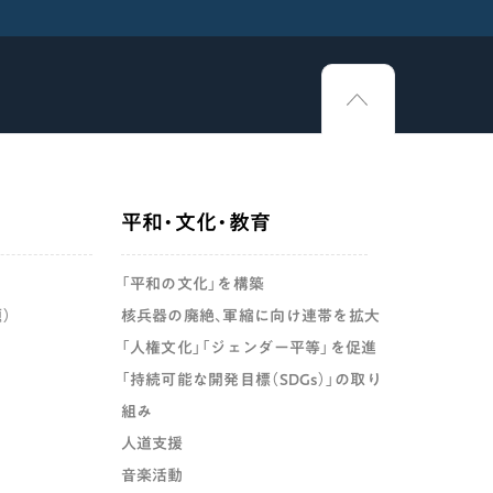
平和・文化・教育
「平和の文化」を構築
）
核兵器の廃絶、軍縮に向け連帯を拡大
「人権文化」「ジェンダー平等」を促進
「持続可能な開発目標（SDGs）」の取り
組み
人道支援
音楽活動