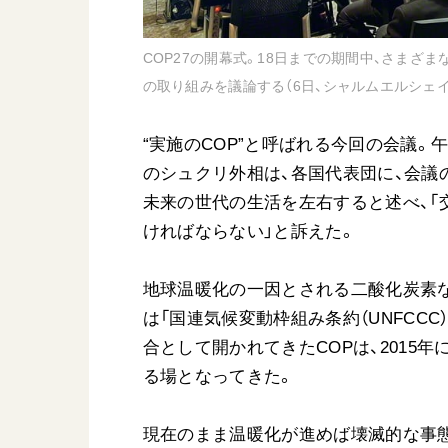
COP27の開幕式。18日までの期間中、さまざ
の取り組みを議論する（6日、シャルムエルシェイ
“実施のCOP”と呼ばれる今回の会議
のシュクリ外相は、各国代表団に、会議
未来の世代の生活を左右すると述べ、「
ければならない」と訴えた。
地球温暖化の一因とされる二酸化炭素な
は「国連気候変動枠組み条約（UNFCCC
合として開かれてきたCOPは、2015
る場となってきた。
現在のまま温暖化が進めば壊滅的な事