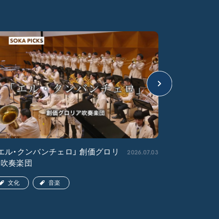
2026.07.03
エル・クンバンチェロ」 創価グロリ
「宇宙戦艦
ア吹奏楽団
文化
文化
音楽