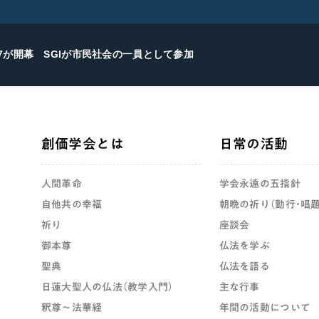
27が開幕 SGIが市民社会の一員として参加
創価学会とは
日常の活動
人間革命
学会永遠の五指針
自他共の幸福
朝晩の祈り（勤行・唱題
祈り
座談会
御本尊
仏法を学ぶ
聖典
仏法を語る
日蓮大聖人の仏法（教学入門）
主な行事
釈尊～法華経
年間の活動について