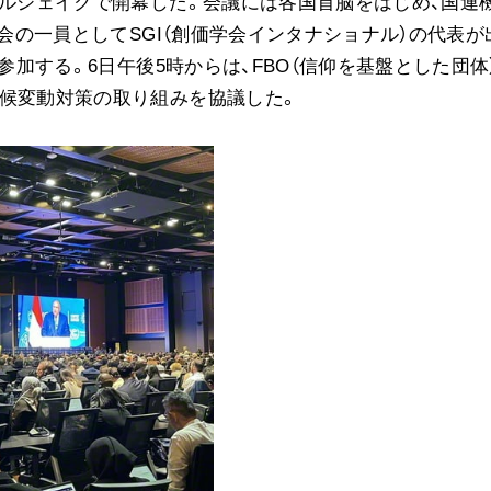
エルシェイクで開幕した。会議には各国首脳をはじめ、国連
音楽活動
社会の一員としてSGI（創価学会インタナショナル）の代表が
展示活動
参加する。6日午後5時からは、FBO（信仰を基盤とした団体
教育本部の活動
気候変動対策の取り組みを協議した。
図書贈呈
＜関連リンク＞
創価学会総本部
墓地公園・納骨堂
聖教電子版
聖教ブックストア
人間革命』
soka youth media
Soka Gakkai グローバルサイト
SGIピースサイト