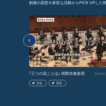
創価の思想や多彩な活動からPICK UPし
2026.04.22
2026.07
「三つの花ことば」 関西吹奏楽団
文化
音楽