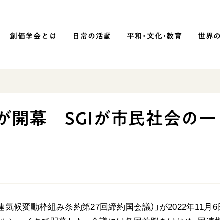
創価学会とは
日常の活動
平和・文化・教育
世界
SOKA P
平和・文化・教育
7が開幕 SGIが市民社会の一
「平和の文化」を構築
）
核兵器の廃絶に向け連帯を拡大
「人権文化」「ジェンダー平等」を
促進
「持続可能な開発目標（SDGs）」の
取り組み
連気候変動枠組み条約第27回締約国会議）」が2022年11月6
人道支援