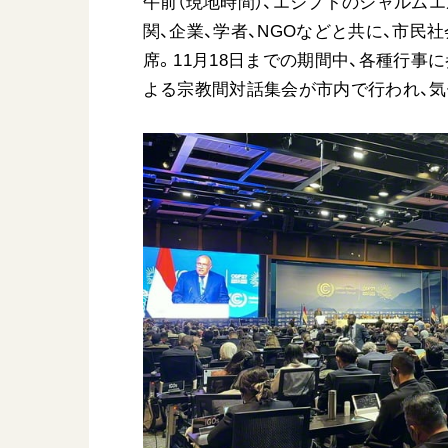
午前（現地時間）、エジプトのシャルム
日蓮大聖人
友人葬
関、企業、学者、NGOなどと共に、市民
創価学会の三代会長
彼岸
席。11月18日までの期間中、各種行事に
初代会長・牧口常三郎先生
よる宗教間対話集会が市内で行われ、
第2代会長・戸田城聖先生
第3代会長・池田大作先生
世界の創価学会
基本情報
各国ウェブサイト
会員サポート
世界の創価学会の歴史
座談会御書ｅ講義
小説『新・人間革命』『
要旨
御書検索［新版］