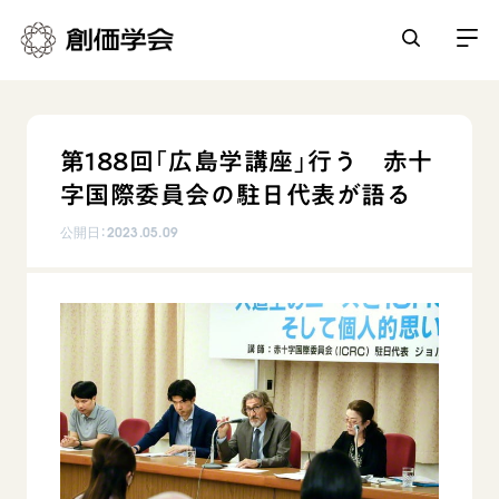
創価学会とは
第188回「広島学講座」行う 赤十
人間革命
字国際委員会の駐日代表が語る
日常の活動
自他共の幸福
公開日：
2023.05.09
学会永遠の五指針
祈り
平和・文化・教育
朝晩の祈り（勤行・唱題）
御本尊
「平和の文化」を構築
座談会
聖典
世界の創価学会
核兵器の廃絶に向け連帯を拡大
仏法を学ぶ
日蓮大聖人の仏法（教学入門）
各国ウェブサイト
「人権文化」「ジェンダー平等」を促進
仏法を語る
基本情報
釈尊～法華経
世界の創価学会の歴史
「持続可能な開発目標（SDGs）」の取り組み
主な行事
日蓮大聖人
創価学会 会憲
人道支援
会員サポート
年間の活動について
創価学会の三代会長
創価学会 会則