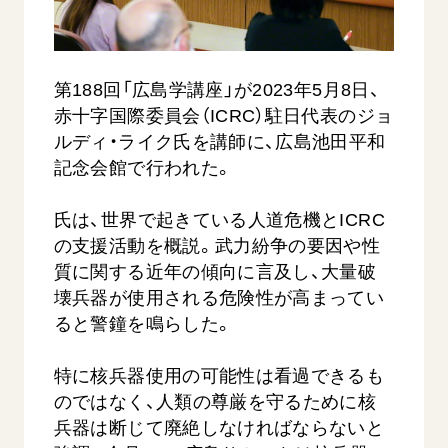
音楽活動
友人葬
初代会長・牧口常三郎先生
座談会御書ｅ講義
創価学会 社会憲章
関連リンク
展示活動
彼岸
第2代会長・戸田城聖先生
小説『新・人間革命』『人間革命』要旨
組織・機構
教育本部の活動
創価学会総本部
第188回「広島学講座」が2023年5月8日、
第3代会長・池田大作先生
御書検索［新版］
会長・理事長・各部長の紹介
ご意見
図書贈呈
赤十字国際委員会（ICRC）駐日代表のジョ
墓地公園・納骨堂
沿革
ルディ・ライク氏を講師に、広島池田平和
ご利用にあたって
聖教電子版
記念会館で行われた。
略年表
聖教ブックストア
入会について
氏は、世界で起きている人道危機とICRC
soka youth media
関連団体
の支援活動を概説。武力紛争の要因や性
Soka Gakkai グローバルサイト
道府県中心会館
質に関する近年の傾向に言及し、大量破
SGIピースサイト
壊兵器が使用される危険性が高まってい
ると警鐘を鳴らした。
SOKA PICKS
すべて見る
特に核兵器使用の可能性は看過できるも
のではなく、人類の尊厳を守るために核
兵器は断じて廃絶しなければならないと