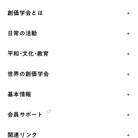
創価学会とは
人間革命
日常の活動
自他共の幸福
学会永遠の五指針
祈り
平和・文化・教育
朝晩の祈り（勤行・唱題）
御本尊
「平和の文化」を構築
座談会
聖典
世界の創価学会
核兵器の廃絶、軍縮に向け連帯を拡大
仏法を学ぶ
日蓮大聖人の仏法（教学入門）
各国WEBSITE
「人権文化」「ジェンダー平等」を促進
仏法を語る
釈尊～法華経
基本情報
世界の創価学会の歴史
「持続可能な開発目標（SDGs）」の取り組み
主な行事
日蓮大聖人
創価学会 会憲
人道支援
年間の活動について
創価学会の三代会長
会員サポート
創価学会 会則
音楽活動
友人葬
初代会長・牧口常三郎先生
座談会御書ｅ講義
創価学会 社会憲章
展示活動
彼岸
第2代会長・戸田城聖先生
関連リンク