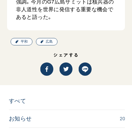
強調。今月のG7広島サミットは核兵器の
非人道性を世界に発信する重要な機会で
あると語った。
平和
広島
シェアする
西
【被爆証言】「原爆の子」として生きた80年
「三つの
広島県 早志百…
2026.07.3
2026.08.06
文化
SDGs
平和
動画
証言
広島
すべて
20
お知らせ