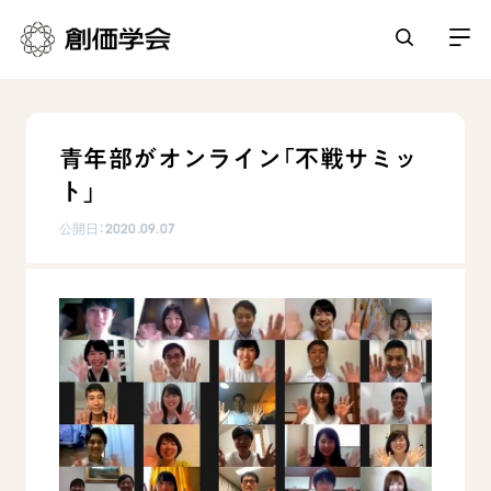
創価学会とは
青年部がオンライン「不戦サミッ
人間革命
ト」
日常の活動
自他共の幸福
公開日：
2020.09.07
学会永遠の五指針
祈り
平和・文化・教育
朝晩の祈り（勤行・唱題）
御本尊
「平和の文化」を構築
座談会
聖典
世界の創価学会
核兵器の廃絶に向け連帯を拡大
仏法を学ぶ
日蓮大聖人の仏法（教学入門）
各国ウェブサイト
「人権文化」「ジェンダー平等」を促進
仏法を語る
基本情報
釈尊～法華経
世界の創価学会の歴史
「持続可能な開発目標（SDGs）」の取り組み
主な行事
日蓮大聖人
創価学会 会憲
人道支援
会員サポート
年間の活動について
創価学会の三代会長
創価学会 会則