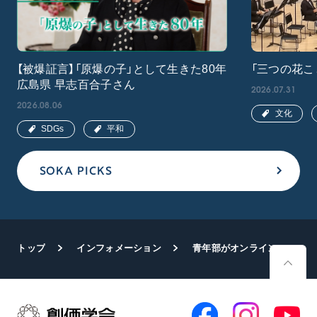
【被爆証言】「原爆の子」として生きた80年
「三つの花こ
広島県 早志百合子さん
2026.07.31
2026.08.06
文化
SDGs
平和
SOKA PICKS
トップ
インフォメーション
青年部がオンライン「不戦サミット」