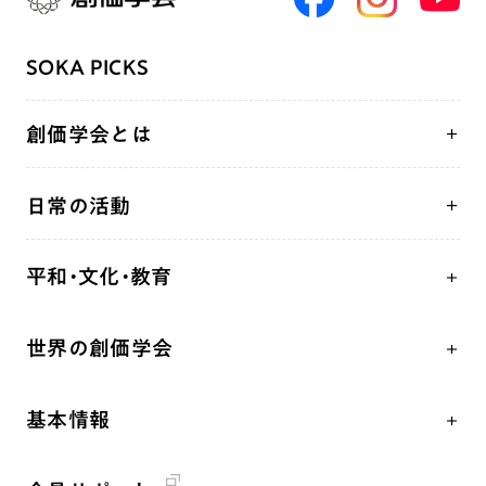
SOKA PICKS
創価学会とは
人間革命
日常の活動
自他共の幸福
学会永遠の五指針
祈り
平和・文化・教育
朝晩の祈り（勤行・唱題）
御本尊
「平和の文化」を構築
座談会
聖典
世界の創価学会
核兵器の廃絶、軍縮に向け連帯を拡大
仏法を学ぶ
日蓮大聖人の仏法（教学入門）
各国WEBSITE
「人権文化」「ジェンダー平等」を促進
仏法を語る
釈尊～法華経
基本情報
世界の創価学会の歴史
「持続可能な開発目標（SDGs）」の取り組み
主な行事
日蓮大聖人
創価学会 会憲
人道支援
年間の活動について
創価学会の三代会長