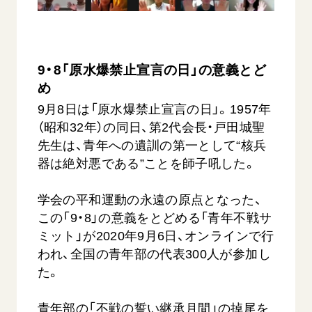
音楽活動
友人葬
初代会長・牧口常三郎先生
座談会御書ｅ講義
創価学会 社会憲章
関連リンク
展示活動
彼岸
第2代会長・戸田城聖先生
小説『新・人間革命』『人間革命』要旨
組織・機構
教育本部の活動
創価学会総本部
第3代会長・池田大作先生
御書検索［新版］
9・8「原水爆禁止宣言の日」の意義とど
会長・理事長・各部長の紹介
ご意見
図書贈呈
墓地公園・納骨堂
め
沿革
ご利用にあたって
聖教電子版
9月8日は「原水爆禁止宣言の日」。1957年
略年表
（昭和32年）の同日、第2代会長・戸田城聖
聖教ブックストア
入会について
先生は、青年への遺訓の第一として“核兵
soka youth media
器は絶対悪である”ことを師子吼した。
関連団体
Soka Gakkai グローバルサイト
道府県中心会館
学会の平和運動の永遠の原点となった、
SGIピースサイト
この「9・8」の意義をとどめる「青年不戦サ
SOKA PICKS
ミット」が2020年9月6日、オンラインで行
すべて見る
われ、全国の青年部の代表300人が参加し
た。
青年部の「不戦の誓い継承月間」の掉尾を