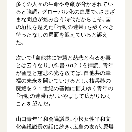
多くの人々の生命や尊厳が脅かされてい
ると強調。グローバル化の進展で、さまざ
まな問題が絡み合う時代だからこそ、国
の垣根を越えた「行動の連帯」を築くべき
待ったなしの局面を迎えていると訴え
た。
次いで「自他共に智慧と慈悲と有るを喜
とは云うなり」（御書761㌻）を拝読。青年
が智慧と慈悲の光を放てば、自他共の幸
福の未来を開いていけるとし、核兵器の
廃絶を２１世紀の基軸に据えゆく青年の
「行動の連帯」が、いやまして広がりゆく
ことを望んだ。
山口青年平和会議議長、小松女性平和文
化会議議長の話に続き、広島の友が、原爆