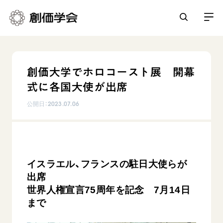
創価学会とは
創価大学でホロコースト展 開幕
人間革命
式に各国大使が出席
日常の活動
自他共の幸福
公開日：
2023.07.06
学会永遠の五指針
祈り
平和・文化・教育
朝晩の祈り（勤行・唱題）
御本尊
「平和の文化」を構築
座談会
聖典
世界の創価学会
核兵器の廃絶に向け連帯を拡大
仏法を学ぶ
イスラエル、フランスの駐日大使らが
日蓮大聖人の仏法（教学入門）
各国ウェブサイト
出席
「人権文化」「ジェンダー平等」を促進
仏法を語る
基本情報
釈尊～法華経
世界人権宣言75周年を記念 7月14日
世界の創価学会の歴史
「持続可能な開発目標（SDGs）」の取り組み
主な行事
日蓮大聖人
まで
創価学会 会憲
人道支援
会員サポート
年間の活動について
創価学会の三代会長
創価学会 会則