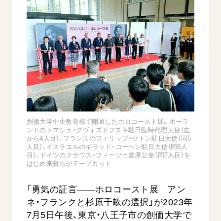
音楽活動
友人葬
初代会長・牧口常三郎先生
座談会御書ｅ講義
創価学会 社会憲章
関連リンク
展示活動
彼岸
第2代会長・戸田城聖先生
小説『新・人間革命』『人間革命』要旨
組織・機構
教育本部の活動
創価学会総本部
第3代会長・池田大作先生
御書検索［新版］
会長・理事長・各部長の紹介
ご意見
図書贈呈
墓地公園・納骨堂
沿革
ご利用にあたって
聖教電子版
略年表
聖教ブックストア
入会について
soka youth media
関連団体
創価大学中央教育棟で開幕したホロコースト展。ポーラ
Soka Gakkai グローバルサイト
ンドのトマシュ・グヴォズドフスキ駐日臨時代理大使（左
道府県中心会館
から4人目）、フランスのフィリップ・セトン駐日大使（同5
SGIピースサイト
人目）、イスラエルのギラッド・コーヘン駐日大使（同6人
目）、ドイツのクラウス・フィーツェ首席公使（同7人目）を
SOKA PICKS
はじめ来賓らがテープカット
すべて見る
「勇気の証言――ホロコースト展 アン
ネ・フランクと杉原千畝の選択」が2023年
7月5日午後、東京・八王子市の創価大学で