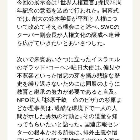
今回の展示会は「世界人権宣言」採択75周
年記念の意義を込めて行われた。開幕式
では、創大の鈴木学長が平和と人権につ
いて改めて考える機会にと述べ、SWCの
クーパー副会長が人権文化の醸成へ連帯
を広げていきたいとあいさつした。
次いで来賓あいさつに立ったイスラエル
のギラッド・コーヘン駐日大使は、偏見や
不寛容といった憎悪の芽を摘み悲惨な歴
史を繰り返さないためには同展のように
教育と継承の努力が必要であると言及。
NPO法人「杉原千畝 命のビザ」の杉原ま
どか理事長は、過酷な環境下で一人の人
間が示した勇気の行動と、その遺産を知
ってもらいたいと語った。国連広報セン
ターの根本かおる所長は、排外主義や憎