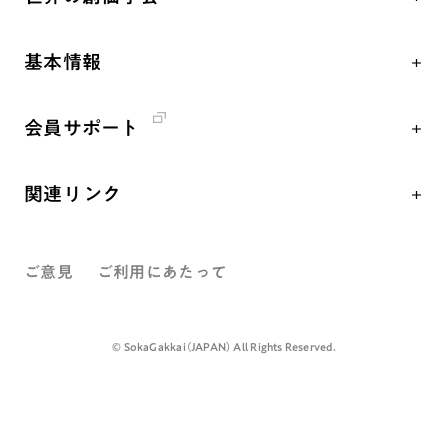
核兵器の廃絶、軍縮に向け連帯を拡大
仏法を学ぶ
日蓮大聖人の仏法（教学入門）
各国WEBSITE
「人権文化」「ジェンダー平等」を促進
仏法を語る
釈尊～法華経
基本情報
世界の創価学会の歴史
「持続可能な開発目標（SDGs）」の取り組み
主な行事
日蓮大聖人
創価学会 会憲
人道支援
年間の活動について
創価学会の三代会長
会員サポート
創価学会 会則
音楽活動
友人葬
初代会長・牧口常三郎先生
座談会御書ｅ講義
創価学会 社会憲章
展示活動
彼岸
第2代会長・戸田城聖先生
関連リンク
小説『新・人間革命』『人間革命』要旨
組織・機構
教育本部の活動
第3代会長・池田大作先生
創価学会総本部
御書検索［新版］
会長・理事長・各部長紹介
図書贈呈
ご意見
ご利用にあたって
墓地公園・納骨堂
沿革
聖教電子版
略年表
聖教ブックストア
©️ SokaGakkai（JAPAN） All Rights Reserved.
入会について
soka youth media
関連団体
Soka Gakkai グローバルサイト
道府県中心会館