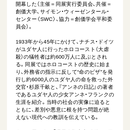
開幕した（主催＝同展実行委員会、共催＝
創価大学、サイモン・ウィーゼンタール・
センター〈SWC〉、協力＝創価学会平和委
員会）。
1933年から45年にかけて、ナチス・ドイツ
がユダヤ人に行ったホロコースト（大虐
西
【被爆証言】「原爆の子」として生きた80年
「三つの
殺）の犠牲者は約600万人に及ぶとされ
広島県 早志百…
2026.07.3
る。同展ではホロコーストの歴史に始ま
2026.08.06
り、外務省の指示に反して“命のビザ”を発
文化
行し約6000人のユダヤ人の命を救った外
SDGs
平和
動画
交官・杉原千畝と、『アンネの日記』の著者
証言
広島
であるユダヤ人の少女アンネ・フランクの
生涯を紹介。当時の社会の実像に迫ると
ともに、差別や悪意に根を持つ問題が絶
えない現代への教訓を伝えている。