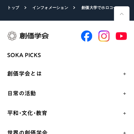
トップ
インフォメーション
創価大学でホロコースト展 開幕式に各国大使が出席
SOKA PICKS
創価学会とは
人間革命
日常の活動
自他共の幸福
学会永遠の五指針
祈り
平和・文化・教育
朝晩の祈り（勤行・唱題）
御本尊
「平和の文化」を構築
座談会
聖典
世界の創価学会