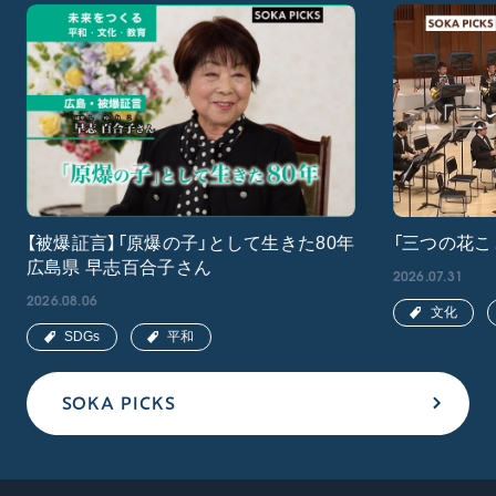
【被爆証言】「原爆の子」として生きた80年
「三つの花こ
広島県 早志百合子さん
2026.07.31
2026.08.06
文化
SDGs
平和
SOKA PICKS