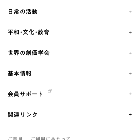
人間革命
日常の活動
自他共の幸福
学会永遠の五指針
祈り
平和・文化・教育
朝晩の祈り（勤行・唱題）
御本尊
「平和の文化」を構築
座談会
聖典
世界の創価学会
核兵器の廃絶、軍縮に向け連帯を拡大
仏法を学ぶ
日蓮大聖人の仏法（教学入門）
各国WEBSITE
「人権文化」「ジェンダー平等」を促進
仏法を語る
釈尊～法華経
基本情報
世界の創価学会の歴史
「持続可能な開発目標（SDGs）」の取り組み
主な行事
日蓮大聖人
創価学会 会憲
人道支援
年間の活動について
創価学会の三代会長
会員サポート
創価学会 会則
音楽活動
友人葬
初代会長・牧口常三郎先生
座談会御書ｅ講義
創価学会 社会憲章
展示活動
彼岸
第2代会長・戸田城聖先生
関連リンク
小説『新・人間革命』『人間革命』要旨
組織・機構
教育本部の活動
第3代会長・池田大作先生
創価学会総本部
御書検索［新版］
会長・理事長・各部長紹介
図書贈呈
ご意見
ご利用にあたって