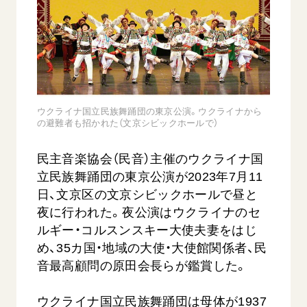
音楽活動
友人葬
初代会長・牧口常三郎先生
座談会御書ｅ講義
創価学会 社会憲章
関連リンク
展示活動
彼岸
第2代会長・戸田城聖先生
小説『新・人間革命』『人間革命』要旨
組織・機構
教育本部の活動
創価学会総本部
第3代会長・池田大作先生
御書検索［新版］
会長・理事長・各部長の紹介
ご意見
図書贈呈
墓地公園・納骨堂
沿革
ご利用にあたって
聖教電子版
ウクライナ国立民族舞踊団の東京公演。ウクライナから
略年表
の避難者も招かれた（文京シビックホールで）
聖教ブックストア
入会について
soka youth media
民主音楽協会（民音）主催のウクライナ国
関連団体
Soka Gakkai グローバルサイト
立民族舞踊団の東京公演が2023年7月11
道府県中心会館
日、文京区の文京シビックホールで昼と
SGIピースサイト
夜に行われた。夜公演はウクライナのセ
SOKA PICKS
ルギー・コルスンスキー大使夫妻をはじ
すべて見る
め、35カ国・地域の大使・大使館関係者、民
音最高顧問の原田会長らが鑑賞した。
ウクライナ国立民族舞踊団は母体が1937