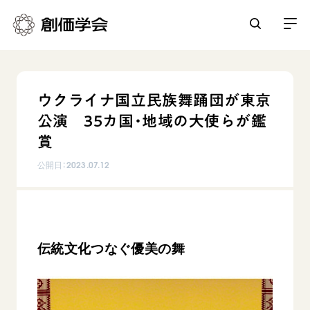
創価学会とは
ウクライナ国立民族舞踊団が東京
人間革命
公演 35カ国・地域の大使らが鑑
日常の活動
自他共の幸福
賞
学会永遠の五指針
祈り
公開日：
2023.07.12
平和・文化・教育
朝晩の祈り（勤行・唱題）
御本尊
「平和の文化」を構築
座談会
聖典
世界の創価学会
核兵器の廃絶に向け連帯を拡大
仏法を学ぶ
日蓮大聖人の仏法（教学入門）
各国ウェブサイト
「人権文化」「ジェンダー平等」を促進
伝統文化つなぐ優美の舞
仏法を語る
基本情報
釈尊～法華経
世界の創価学会の歴史
「持続可能な開発目標（SDGs）」の取り組み
主な行事
日蓮大聖人
創価学会 会憲
人道支援
会員サポート
年間の活動について
創価学会の三代会長
創価学会 会則