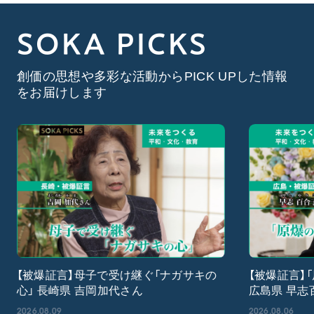
SOKA PICKS
創価の思想や多彩な活動からPICK UPした情報
をお届けします
【被爆証言】母子で受け継ぐ「ナガサキの
【被爆証言】
心」 長崎県 吉岡加代さん
広島県 早志
2026.08.09
2026.08.06