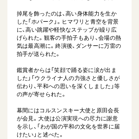
掉尾を飾ったのは、高い身体能力を生か
した「ホパーク」。ヒマワリと青空を背景
に、高い跳躍や軽快なステップが繰り広
げられた。観客の手拍子もあり、会場の熱
気は最高潮に。終演後、ダンサーに万雷の
拍手が送られた。
鑑賞者からは「笑顔で踊る姿に涙が出ま
した」「ウクライナ人の力強さと優しさが
伝わり、平和への思いを深くしました」等
の声が寄せられた。
幕間にはコルスンスキー大使と原田会長
が会見。大使は公演実現への尽力に謝意
を示し、「わが国の平和の文化を世界に届
けたい」と述べた。