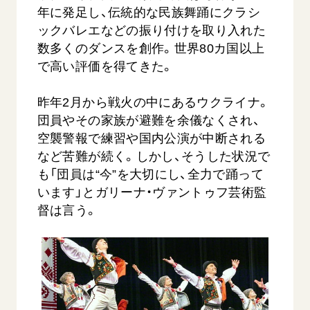
年に発足し、伝統的な民族舞踊にクラシ
ックバレエなどの振り付けを取り入れた
数多くのダンスを創作。世界80カ国以上
で高い評価を得てきた。
昨年2月から戦火の中にあるウクライナ。
団員やその家族が避難を余儀なくされ、
【被爆証言】母子で受け継ぐ「ナガサキの
【被爆証
空襲警報で練習や国内公演が中断される
心」 長崎県 吉岡加…
広島県 
など苦難が続く。しかし、そうした状況で
2026.08.09
2026.08.0
も「団員は“今”を大切にし、全力で踊って
います」とガリーナ・ヴァントゥフ芸術監
SDGs
平和
動画
SDG
督は言う。
証言
長崎
証言