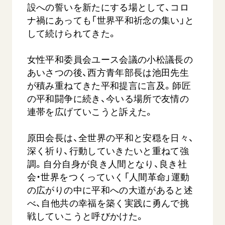
設への誓いを新たにする場として、コロ
ナ禍にあっても「世界平和祈念の集い」と
して続けられてきた。
女性平和委員会ユース会議の小松議長の
あいさつの後、西方青年部長は池田先生
が積み重ねてきた平和提言に言及。師匠
西
【被爆証言】「原爆の子」として生きた80年
「三つの
の平和闘争に続き、今いる場所で友情の
広島県 早志百…
2026.07.3
連帯を広げていこうと訴えた。
2026.08.06
文化
原田会長は、全世界の平和と安穏を日々、
SDGs
平和
動画
深く祈り、行動していきたいと重ねて強
証言
広島
調。自分自身が良き人間となり、良き社
会・世界をつくっていく「人間革命」運動
の広がりの中に平和への大道があると述
べ、自他共の幸福を築く実践に勇んで挑
戦していこうと呼びかけた。