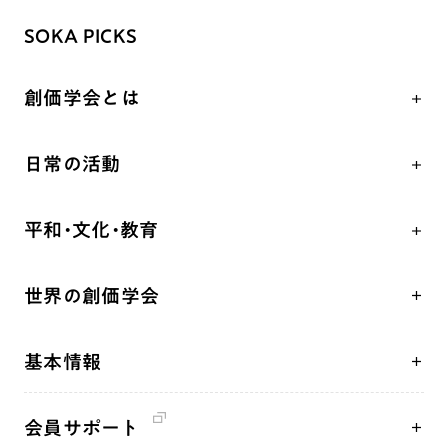
SOKA PICKS
創価学会とは
人間革命
日常の活動
自他共の幸福
学会永遠の五指針
祈り
平和・文化・教育
朝晩の祈り（勤行・唱題）
御本尊
「平和の文化」を構築
座談会
聖典
世界の創価学会
核兵器の廃絶、軍縮に向け連帯を拡大
仏法を学ぶ
日蓮大聖人の仏法（教学入門）
各国WEBSITE
「人権文化」「ジェンダー平等」を促進
仏法を語る
釈尊～法華経
基本情報
世界の創価学会の歴史
「持続可能な開発目標（SDGs）」の取り組み
主な行事
日蓮大聖人
創価学会 会憲
人道支援
年間の活動について
創価学会の三代会長
会員サポート
創価学会 会則