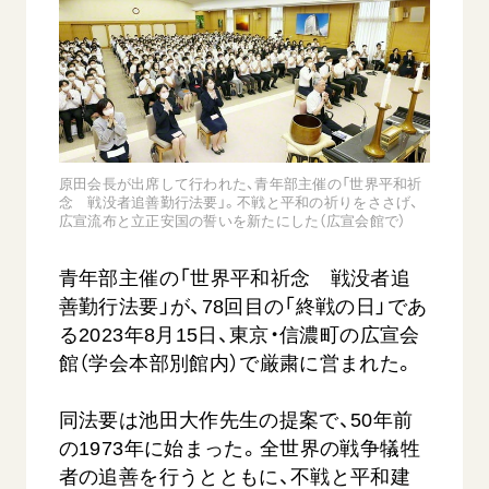
音楽活動
友人葬
初代会長・牧口常三郎先生
座談会御書ｅ講義
創価学会 社会憲章
関連リンク
展示活動
彼岸
第2代会長・戸田城聖先生
小説『新・人間革命』『人間革命』要旨
組織・機構
教育本部の活動
創価学会総本部
第3代会長・池田大作先生
御書検索［新版］
会長・理事長・各部長の紹介
ご意見
図書贈呈
墓地公園・納骨堂
沿革
ご利用にあたって
聖教電子版
略年表
原田会長が出席して行われた、青年部主催の「世界平和祈
念 戦没者追善勤行法要」。不戦と平和の祈りをささげ、
聖教ブックストア
入会について
広宣流布と立正安国の誓いを新たにした（広宣会館で）
soka youth media
関連団体
青年部主催の「世界平和祈念 戦没者追
Soka Gakkai グローバルサイト
道府県中心会館
善勤行法要」が、78回目の「終戦の日」であ
SGIピースサイト
る2023年8月15日、東京・信濃町の広宣会
SOKA PICKS
館（学会本部別館内）で厳粛に営まれた。
すべて見る
同法要は池田大作先生の提案で、50年前
の1973年に始まった。全世界の戦争犠牲
者の追善を行うとともに、不戦と平和建