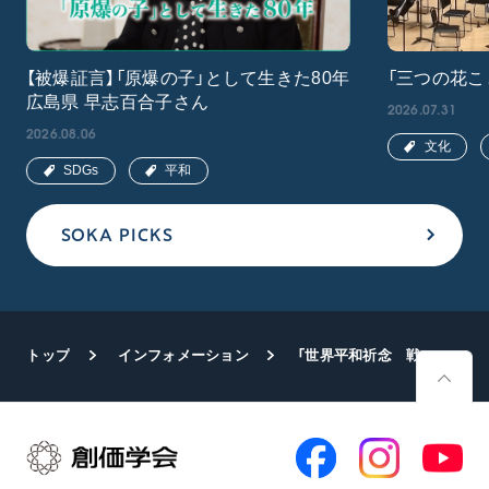
【被爆証言】「原爆の子」として生きた80年
「三つの花こ
広島県 早志百合子さん
2026.07.31
2026.08.06
文化
SDGs
平和
SOKA PICKS
トップ
インフォメーション
「世界平和祈念 戦没者追善法要」 原田会長が出席し厳粛に