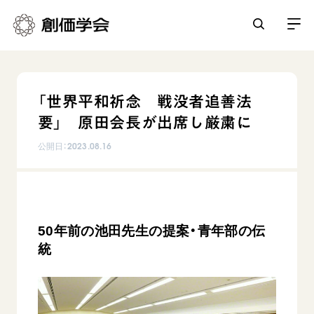
創価学会とは
「世界平和祈念 戦没者追善法
人間革命
要」 原田会長が出席し厳粛に
日常の活動
自他共の幸福
公開日：
2023.08.16
学会永遠の五指針
祈り
平和・文化・教育
朝晩の祈り（勤行・唱題）
御本尊
「平和の文化」を構築
座談会
聖典
世界の創価学会
核兵器の廃絶に向け連帯を拡大
仏法を学ぶ
50年前の池田先生の提案・青年部の伝
日蓮大聖人の仏法（教学入門）
各国ウェブサイト
統
「人権文化」「ジェンダー平等」を促進
仏法を語る
基本情報
釈尊～法華経
世界の創価学会の歴史
「持続可能な開発目標（SDGs）」の取り組み
主な行事
日蓮大聖人
創価学会 会憲
人道支援
会員サポート
年間の活動について
創価学会の三代会長
創価学会 会則