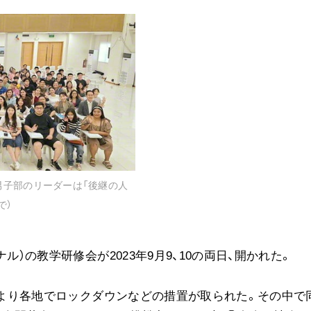
音楽活動
展示活動
教育本部の活動
図書贈呈
＜関連リンク＞
創価学会総本部
男子部のリーダーは「後継の人
墓地公園・納骨堂
で）
聖教電子版
聖教ブックストア
人間革命』
ル）の教学研修会が2023年9月9、10の両日、開かれた。
soka youth media
Soka Gakkai グローバルサイト
禍により各地でロックダウンなどの措置が取られた。その中で
SGIピースサイト