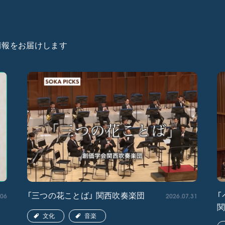
た情報をお届けします
.06
2026.07.31
「三つの花ことば」 関西吹奏楽団
「
文化
音楽