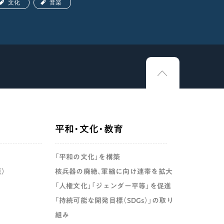
文化
音楽
文化
平和・文化・教育
「平和の文化」を構築
）
核兵器の廃絶、軍縮に向け連帯を拡大
「人権文化」「ジェンダー平等」を促進
「持続可能な開発目標（SDGs）」の取り
組み