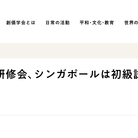
創価学会とは
日常の活動
平和・文化・教育
世界
SOKA P
平和・文化・教育
研修会、シンガポールは初級
「平和の文化」を構築
）
核兵器の廃絶に向け連帯を拡大
「人権文化」「ジェンダー平等」を
促進
「持続可能な開発目標（SDGs）」の
取り組み
人道支援