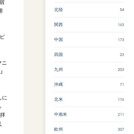
の宿
54
北陸
用
163
関西
ピ
173
中国
23
四国
マニ
203
九州
」
71
沖縄
んに
176
北米
。
211
中南米
を拝
え
307
欧州