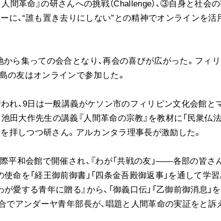
・人間革命』の研さんへの挑戦（Challenge）、③自身と社会
ご意見
モットーに、“誰も置き去りにしない”との精神でオンラインを活
ご利用にあたって
地から集っての会合となり、再会の喜びが広がった。フィリ
諸島の友はオンラインで参加した。
行われ、9日は一般講義がケソン市のフィリピン文化会館と
池田大作先生の講義『人間革命の宗教』を教材に「民衆仏法
」等を拝しつつ研さん。アルカンタラ理事長が激励した。
国際平和会館で開催され、『わが「共戦の友」――各部の皆さ
の使命を「経王御前御書」「四条金吾殿御返事」を通して学習
が愛する青年に贈る』から、「御義口伝」「乙御前御消息」
会合でアンダーヤ青年部長が、唱題と人間革命の実証をと訴