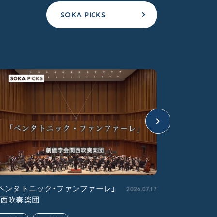
SOKA PICKS
2026.07.17
ペンタトニック・ファンファーレ」
「エル・ク
関西吹奏楽団
ア吹奏楽団