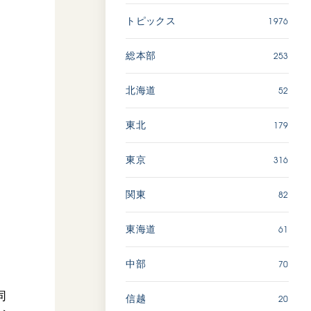
広島
1976
トピックス
「三つの花ことば」 関西吹
253
総本部
奏楽団
2026.07.31
52
北海道
文化
音楽
179
東北
動画
316
東京
82
関東
「ペンタトニック・ファン
ファーレ」 関西吹奏楽団
2026.07.17
61
東海道
文化
音楽
70
中部
動画
同
20
信越