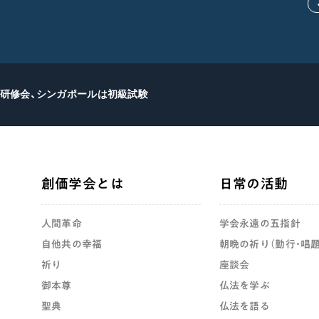
研修会、シンガポールは初級試験
創価学会とは
日常の活動
人間革命
学会永遠の五指針
自他共の幸福
朝晩の祈り（勤行・唱題
祈り
座談会
御本尊
仏法を学ぶ
聖典
仏法を語る