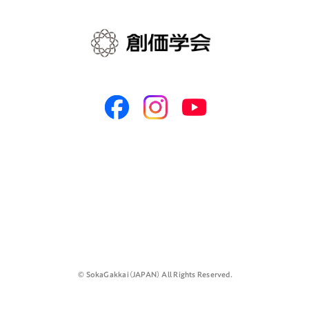
©️ SokaGakkai（JAPAN） All Rights Reserved.