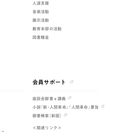
人道支援
音楽活動
展示活動
教育本部の活動
図書贈呈
会員サポート
座談会御書ｅ講義
小説『新・人間革命』『人間革命』要旨
御書検索［新版］
＜関連リンク＞