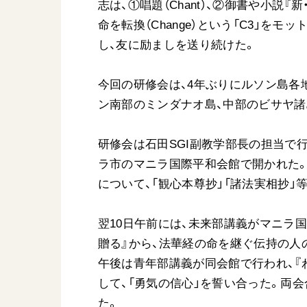
志は、①唱題（Chant）、②御書や小説『新
命を転換（Change）という「C3」を
し、友に励ましを送り続けた。
今回の研修会は、4年ぶりにルソン島各
ン南部のミンダナオ島、中部のビサヤ
研修会は石田SGI副教学部長の担当で
ラ市のマニラ国際平和会館で開かれた。
について、「観心本尊抄」「諸法実相抄
翌10日午前には、未来部講義がマニラ
贈る』から、法華経の命を継ぐ伝持の人
午後は青年部講義が同会館で行われ、『わ
して、「勇気の信心」を誓い合った。両
た。