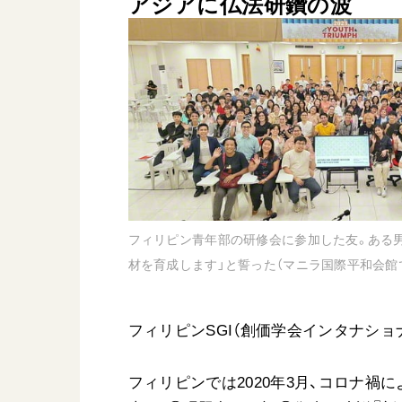
アジアに仏法研鑽の波
日蓮大聖人
友人葬
創価学会の三代会長
彼岸
初代会長・牧口常三郎先生
第2代会長・戸田城聖先生
第3代会長・池田大作先生
世界の創価学会
基本情報
フィリピン青年部の研修会に参加した友。ある
各国ウェブサイト
会員サポート
材を育成します」と誓った（マニラ国際平和会館
世界の創価学会の歴史
座談会御書ｅ講義
小説『新・人間革命』『
フィリピンSGI（創価学会インタナショナ
要旨
御書検索［新版］
フィリピンでは2020年3月、コロナ