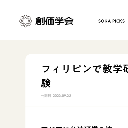
SOKA PICKS
創価学会とは
日常の活動
フィリピンで教学
人間革命
学会永遠の五指針
験
自他共の幸福
朝晩の祈り（勤行・唱題
祈り
座談会
公開日：
2023.09.22
御本尊
仏法を学ぶ
聖典
仏法を語る
日蓮大聖人の仏法（教学入門）
主な行事
釈尊～法華経
年間の活動について