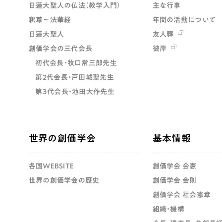
日蓮大聖人の仏法（教学入門）
主な行事
釈尊～法華経
年間の活動について
日蓮大聖人
友人葬
創価学会の三代会長
彼岸
初代会長・牧口常三郎先生
第2代会長・戸田城聖先生
第3代会長・池田大作先生
世界の創価学会
基本情報
各国WEBSITE
創価学会 会憲
世界の創価学会の歴史
創価学会 会則
創価学会 社会憲章
組織・機構