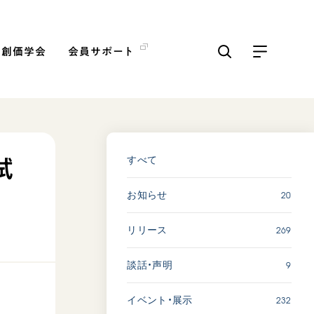
の創価学会
会員サポート
ICKS
すべて見る
すべて
試
20
お知らせ
【被爆証言】「原爆の子」と
して生きた80年 広島県 早
269
リリース
志百…
2026.08.06
9
談話・声明
SDGs
平和
動画
証言
232
イベント・展示