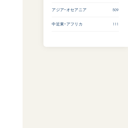
509
アジア・オセアニア
111
中近東・アフリカ