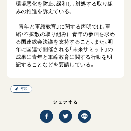
環境悪化を防止、緩和し、対処する取り組
みの推進を訴えている。
「青年と軍縮教育」に関する声明では、軍
縮・不拡散の取り組みに青年の参画を求め
る国連総会決議を支持すること、また、明
年に国連で開催される「未来サミット」の
吹
「三つの花ことば」 関西吹奏楽団
「ペンタ
成果に青年と軍縮教育に関する行動を明
吹奏楽
記することなどを要請している。
2026.07.31
2026.07.1
文化
音楽
動画
文化
平和
シェアする