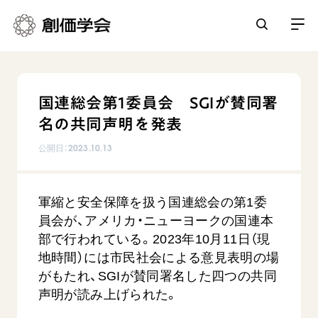
創価学会とは
国連総会第1委員会 SGIが賛同署
人間革命
名の共同声明を発表
日常の活動
自他共の幸福
公開日：
2023.10.13
学会永遠の五指針
祈り
平和・文化・教育
朝晩の祈り（勤行・唱題）
御本尊
軍縮と安全保障を扱う国連総会の第1委
「平和の文化」を構築
座談会
聖典
世界の創価学会
員会が、アメリカ・ニューヨークの国連本
核兵器の廃絶に向け連帯を拡大
仏法を学ぶ
日蓮大聖人の仏法（教学入門）
部で行われている。2023年10月11日（現
各国ウェブサイト
「人権文化」「ジェンダー平等」を促進
仏法を語る
地時間）には市民社会による意見表明の場
基本情報
釈尊～法華経
世界の創価学会の歴史
がもたれ、SGIが賛同署名した四つの共同
「持続可能な開発目標（SDGs）」の取り組み
主な行事
日蓮大聖人
創価学会 会憲
声明が読み上げられた。
人道支援
会員サポート
年間の活動について
創価学会の三代会長
創価学会 会則