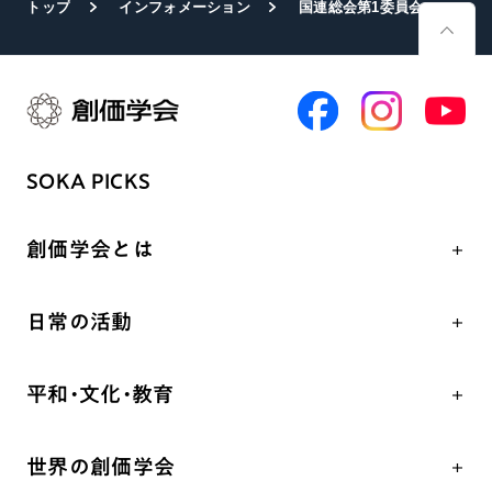
トップ
インフォメーション
国連総会第1委員会 SGIが賛同署名の共同声明を発表
SOKA PICKS
創価学会とは
人間革命
日常の活動
自他共の幸福
学会永遠の五指針
祈り
平和・文化・教育
朝晩の祈り（勤行・唱題）
御本尊
「平和の文化」を構築
座談会
聖典
世界の創価学会
核兵器の廃絶、軍縮に向け連帯を拡大
仏法を学ぶ