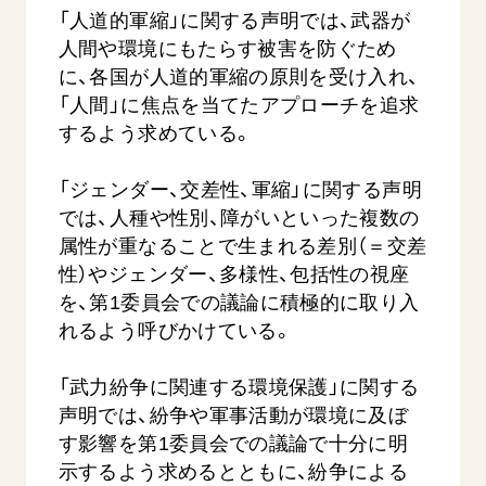
音楽活動
友人葬
「人道的軍縮」に関する声明では、武器が
初代会長・牧口常三郎先生
座談会御書ｅ講義
創価学会 社会憲章
関連リンク
展示活動
人間や環境にもたらす被害を防ぐため
彼岸
第2代会長・戸田城聖先生
小説『新・人間革命』『人間革命』要旨
組織・機構
に、各国が人道的軍縮の原則を受け入れ、
教育本部の活動
創価学会総本部
第3代会長・池田大作先生
御書検索［新版］
「人間」に焦点を当てたアプローチを追求
会長・理事長・各部長の紹介
ご意見
図書贈呈
墓地公園・納骨堂
するよう求めている。
沿革
ご利用にあたって
聖教電子版
略年表
「ジェンダー、交差性、軍縮」に関する声明
聖教ブックストア
では、人種や性別、障がいといった複数の
入会について
soka youth media
属性が重なることで生まれる差別（＝交差
関連団体
性）やジェンダー、多様性、包括性の視座
Soka Gakkai グローバルサイト
道府県中心会館
を、第1委員会での議論に積極的に取り入
SGIピースサイト
れるよう呼びかけている。
SOKA PICKS
すべて見る
「武力紛争に関連する環境保護」に関する
声明では、紛争や軍事活動が環境に及ぼ
す影響を第1委員会での議論で十分に明
示するよう求めるとともに、紛争による