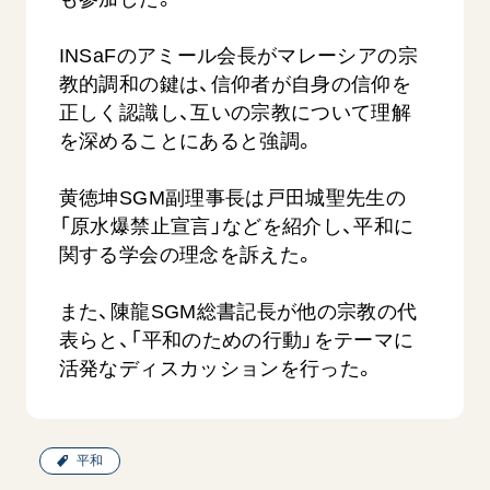
INSaFのアミール会長がマレーシアの宗
教的調和の鍵は、信仰者が自身の信仰を
正しく認識し、互いの宗教について理解
を深めることにあると強調。
黄徳坤SGM副理事長は戸田城聖先生の
西
【被爆証言】「原爆の子」として生きた80年
「三つの
「原水爆禁止宣言」などを紹介し、平和に
広島県 早志百…
2026.07.3
関する学会の理念を訴えた。
2026.08.06
文化
SDGs
平和
動画
また、陳龍SGM総書記長が他の宗教の代
表らと、「平和のための行動」をテーマに
証言
広島
活発なディスカッションを行った。
平和