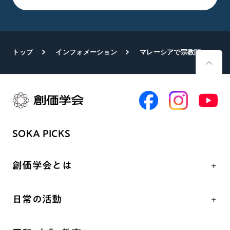
トップ
インフォメーション
マレーシアで宗教間フォーラム 平和への誓いを共有 セランゴール文化会館で
SOKA PICKS
創価学会とは
人間革命
日常の活動
自他共の幸福
学会永遠の五指針
祈り