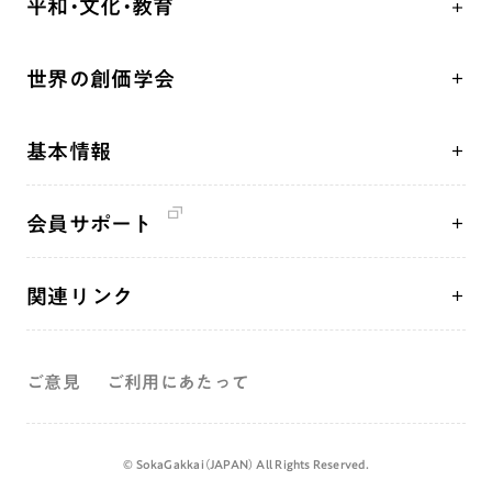
平和・文化・教育
朝晩の祈り（勤行・唱題）
御本尊
「平和の文化」を構築
座談会
聖典
世界の創価学会
核兵器の廃絶、軍縮に向け連帯を拡大
仏法を学ぶ
日蓮大聖人の仏法（教学入門）
各国WEBSITE
「人権文化」「ジェンダー平等」を促進
仏法を語る
釈尊～法華経
基本情報
世界の創価学会の歴史
「持続可能な開発目標（SDGs）」の取り組み
主な行事
日蓮大聖人
創価学会 会憲
人道支援
年間の活動について
創価学会の三代会長
会員サポート
創価学会 会則
音楽活動
友人葬
初代会長・牧口常三郎先生
座談会御書ｅ講義
創価学会 社会憲章
展示活動
彼岸
第2代会長・戸田城聖先生
関連リンク
小説『新・人間革命』『人間革命』要旨
組織・機構
教育本部の活動
第3代会長・池田大作先生
創価学会総本部
御書検索［新版］
会長・理事長・各部長紹介
図書贈呈
ご意見
ご利用にあたって
墓地公園・納骨堂
沿革
聖教電子版
略年表
聖教ブックストア
©️ SokaGakkai（JAPAN） All Rights Reserved.
入会について