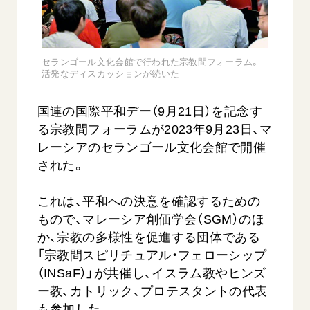
音楽活動
友人葬
初代会長・牧口常三郎先生
座談会御書ｅ講義
創価学会 社会憲章
関連リンク
展示活動
彼岸
第2代会長・戸田城聖先生
小説『新・人間革命』『人間革命』要旨
組織・機構
教育本部の活動
創価学会総本部
第3代会長・池田大作先生
セランゴール文化会館で行われた宗教間フォーラム。
御書検索［新版］
会長・理事長・各部長の紹介
活発なディスカッションが続いた
ご意見
図書贈呈
墓地公園・納骨堂
沿革
ご利用にあたって
聖教電子版
国連の国際平和デー（9月21日）を記念す
略年表
る宗教間フォーラムが2023年9月23日、マ
聖教ブックストア
入会について
レーシアのセランゴール文化会館で開催
soka youth media
関連団体
された。
Soka Gakkai グローバルサイト
道府県中心会館
これは、平和への決意を確認するための
SGIピースサイト
もので、マレーシア創価学会（SGM）のほ
SOKA PICKS
か、宗教の多様性を促進する団体である
すべて見る
「宗教間スピリチュアル・フェローシップ
（INSaF）」が共催し、イスラム教やヒンズ
ー教、カトリック、プロテスタントの代表
も参加した。