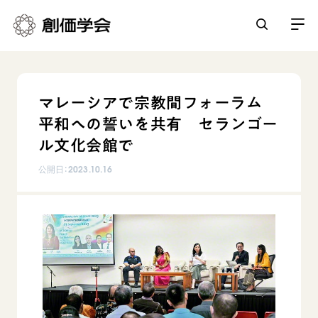
創価学会とは
マレーシアで宗教間フォーラム
人間革命
平和への誓いを共有 セランゴー
日常の活動
自他共の幸福
ル文化会館で
学会永遠の五指針
祈り
公開日：
2023.10.16
平和・文化・教育
朝晩の祈り（勤行・唱題）
御本尊
「平和の文化」を構築
座談会
聖典
世界の創価学会
核兵器の廃絶に向け連帯を拡大
仏法を学ぶ
日蓮大聖人の仏法（教学入門）
各国ウェブサイト
「人権文化」「ジェンダー平等」を促進
仏法を語る
基本情報
釈尊～法華経
世界の創価学会の歴史
「持続可能な開発目標（SDGs）」の取り組み
主な行事
日蓮大聖人
創価学会 会憲
人道支援
会員サポート
年間の活動について
創価学会の三代会長
創価学会 会則