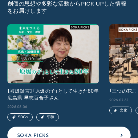
創価の思想や多彩な活動からPICK UPした情報
をお届けします
【被爆証言】「原爆の子」として生きた80年
「三つの花こ
広島県 早志百合子さん
2026.07.31
2026.08.06
文化
SDGs
平和
SOKA PICKS