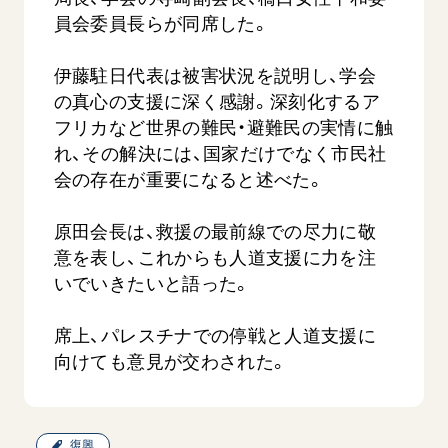
員会委員長らが同席した。
伊藤駐日代表は被害状況を説明し、学会
の真心の支援に深く感謝。深刻化するア
フリカなど世界の難民・避難民の実情に触
れ、その解決には、国家だけでなく市民社
会の存在が重要になると述べた。
西
【被爆証言】「原爆の子」として生きた80年
「三つの
広島県 早志百…
2026.07.3
原田会長は、救援の最前線での尽力に敬
2026.08.06
意を表し、これからも人道支援に力を注
文化
SDGs
平和
動画
いでいきたいと語った。
証言
広島
席上、パレスチナでの停戦と人道支援に
向けても意見が交わされた。
復興