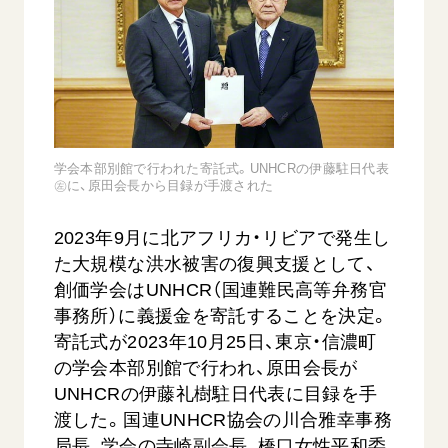
音楽活動
友人葬
初代会長・牧口常三郎先生
座談会御書ｅ講義
創価学会 社会憲章
関連リンク
展示活動
彼岸
第2代会長・戸田城聖先生
小説『新・人間革命』『人間革命』要旨
組織・機構
教育本部の活動
創価学会総本部
第3代会長・池田大作先生
御書検索［新版］
会長・理事長・各部長の紹介
ご意見
図書贈呈
墓地公園・納骨堂
沿革
ご利用にあたって
聖教電子版
略年表
学会本部別館で行われた寄託式。UNHCRの伊藤駐日代表
㊧に、原田会長から目録が手渡された
聖教ブックストア
入会について
soka youth media
関連団体
2023年9月に北アフリカ・リビアで発生し
Soka Gakkai グローバルサイト
た大規模な洪水被害の復興支援として、
道府県中心会館
創価学会はUNHCR（国連難民高等弁務官
SGIピースサイト
事務所）に義援金を寄託することを決定。
SOKA PICKS
寄託式が2023年10月25日、東京・信濃町
すべて見る
の学会本部別館で行われ、原田会長が
UNHCRの伊藤礼樹駐日代表に目録を手
渡した。国連UNHCR協会の川合雅幸事務
局長、学会の寺崎副会長、橋口女性平和委