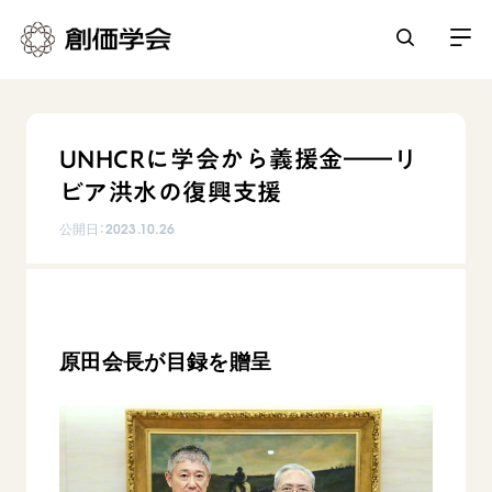
創価学会とは
UNHCRに学会から義援金――リ
人間革命
ビア洪水の復興支援
日常の活動
自他共の幸福
公開日：
2023.10.26
学会永遠の五指針
祈り
平和・文化・教育
朝晩の祈り（勤行・唱題）
御本尊
「平和の文化」を構築
座談会
聖典
世界の創価学会
核兵器の廃絶に向け連帯を拡大
仏法を学ぶ
原田会長が目録を贈呈
日蓮大聖人の仏法（教学入門）
各国ウェブサイト
「人権文化」「ジェンダー平等」を促進
仏法を語る
基本情報
釈尊～法華経
世界の創価学会の歴史
「持続可能な開発目標（SDGs）」の取り組み
主な行事
日蓮大聖人
創価学会 会憲
人道支援
会員サポート
年間の活動について
創価学会の三代会長
創価学会 会則