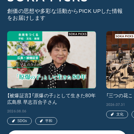
創価の思想や多彩な活動からPICK UPした情報
をお届けします
【被爆証言】「原爆の子」として生きた80年
「三つの花こ
広島県 早志百合子さん
2026.07.31
2026.08.06
文化
SDGs
平和