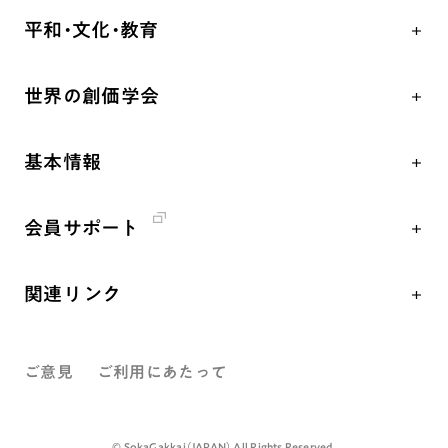
学会永遠の五指針
祈り
平和・文化・教育
朝晩の祈り（勤行・唱題）
御本尊
「平和の文化」を構築
座談会
聖典
世界の創価学会
核兵器の廃絶、軍縮に向け連帯を拡大
仏法を学ぶ
日蓮大聖人の仏法（教学入門）
各国WEBSITE
「人権文化」「ジェンダー平等」を促進
仏法を語る
釈尊～法華経
基本情報
世界の創価学会の歴史
「持続可能な開発目標（SDGs）」の取り組み
主な行事
日蓮大聖人
創価学会 会憲
人道支援
年間の活動について
創価学会の三代会長
会員サポート
創価学会 会則
音楽活動
友人葬
初代会長・牧口常三郎先生
座談会御書ｅ講義
創価学会 社会憲章
展示活動
彼岸
第2代会長・戸田城聖先生
関連リンク
小説『新・人間革命』『人間革命』要旨
組織・機構
教育本部の活動
第3代会長・池田大作先生
創価学会総本部
御書検索［新版］
会長・理事長・各部長紹介
図書贈呈
ご意見
ご利用にあたって
墓地公園・納骨堂
沿革
聖教電子版
略年表
聖教ブックストア
©️ SokaGakkai（JAPAN） All Rights Reserved.