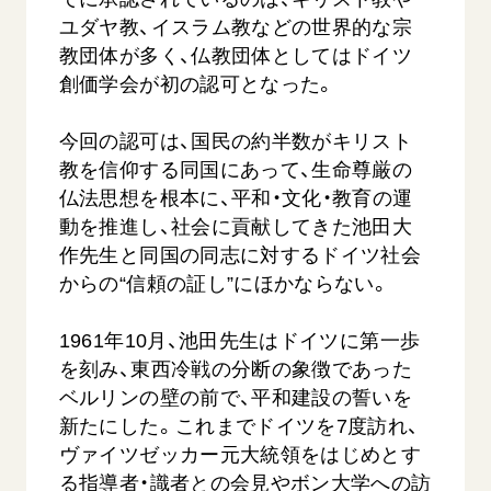
ユダヤ教、イスラム教などの世界的な宗
教団体が多く、仏教団体としてはドイツ
創価学会が初の認可となった。
今回の認可は、国民の約半数がキリスト
教を信仰する同国にあって、生命尊厳の
仏法思想を根本に、平和・文化・教育の運
【被爆証言】母子で受け継ぐ「ナガサキの
【被爆証
動を推進し、社会に貢献してきた池田大
心」 長崎県 吉岡加…
広島県 
作先生と同国の同志に対するドイツ社会
2026.08.09
2026.08.0
からの“信頼の証し”にほかならない。
SDGs
平和
動画
SDG
1961年10月、池田先生はドイツに第一歩
証言
長崎
証言
を刻み、東西冷戦の分断の象徴であった
ベルリンの壁の前で、平和建設の誓いを
新たにした。これまでドイツを7度訪れ、
ヴァイツゼッカー元大統領をはじめとす
る指導者・識者との会見やボン大学への訪