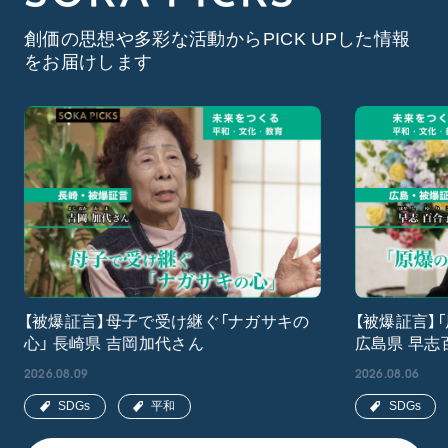
創価の思想や多彩な活動からPICK UPした情報
をお届けします
【被爆証言】母子で受け継ぐ「ナガサキの
【被爆証言】
心」 長崎県 吉岡加代さん
広島県 早志
2026.08.09
2026.08.06
SDGs
平和
SDGs