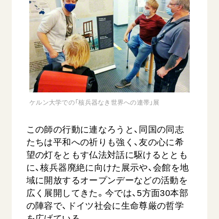
ケルン大学での「核兵器なき世界への連帯」展
この師の行動に連なろうと、同国の同志
たちは平和への祈りも強く、友の心に希
望の灯をともす仏法対話に駆けるととも
に、核兵器廃絶に向けた展示や、会館を地
域に開放するオープンデーなどの活動を
広く展開してきた。今では、5方面30本部
の陣容で、ドイツ社会に生命尊厳の哲学
を広げている。