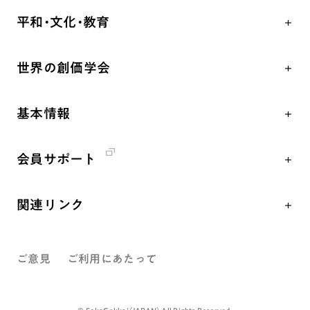
学会永遠の五指針
祈り
平和・文化・教育
朝晩の祈り（勤行・唱題）
御本尊
「平和の文化」を構築
座談会
聖典
世界の創価学会
核兵器の廃絶、軍縮に向け連帯を拡大
仏法を学ぶ
日蓮大聖人の仏法（教学入門）
各国WEBSITE
「人権文化」「ジェンダー平等」を促進
仏法を語る
釈尊～法華経
基本情報
世界の創価学会の歴史
「持続可能な開発目標（SDGs）」の取り組み
主な行事
日蓮大聖人
創価学会 会憲
人道支援
年間の活動について
創価学会の三代会長
会員サポート
創価学会 会則
音楽活動
友人葬
初代会長・牧口常三郎先生
座談会御書ｅ講義
創価学会 社会憲章
展示活動
彼岸
第2代会長・戸田城聖先生
関連リンク
小説『新・人間革命』『人間革命』要旨
組織・機構
教育本部の活動
第3代会長・池田大作先生
創価学会総本部
御書検索［新版］
会長・理事長・各部長紹介
図書贈呈
ご意見
ご利用にあたって
墓地公園・納骨堂
沿革
聖教電子版
略年表