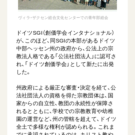
音楽活動
友人葬
初代会長・牧口常三郎先生
座談会御書ｅ講義
創価学会 社会憲章
関連リンク
展示活動
彼岸
第2代会長・戸田城聖先生
小説『新・人間革命』『人間革命』要旨
ヴィラ・ザクセン総合文化センターでの青年部総会
組織・機構
教育本部の活動
創価学会総本部
第3代会長・池田大作先生
御書検索［新版］
会長・理事長・各部長の紹介
ドイツSGI（創価学会インタナショナル）
ご意見
図書贈呈
墓地公園・納骨堂
沿革
が、このほど、同SGIの本部があるドイツ
ご利用にあたって
聖教電子版
中部ヘッセン州の政府から、公法上の宗
略年表
教法人格である「公法社団法人」に認可さ
聖教ブックストア
入会について
れ、「ドイツ創価学会」として新たに出発
soka youth media
関連団体
した。
Soka Gakkai グローバルサイト
道府県中心会館
州政府による厳正な審査・決定を経て、公
SGIピースサイト
法社団法人の資格を得た宗教団体は、国
SOKA PICKS
家からの自立性、教団の永続性が保障さ
すべて見る
れるとともに、学校での宗教教育や幼稚
園の運営など、州の管轄を超えて、ドイツ
全土で多様な権利が認められる。これま
でに承認されているのは、キリスト教や