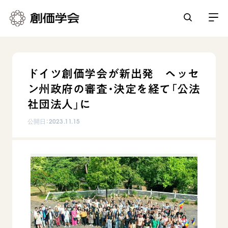
創価学会とは
ドイツ創価学会が新出発 ヘッセ
人間革命
ン州政府の審査・決定を経て「公法
日常の活動
自他共の幸福
社団法人」に
学会永遠の五指針
祈り
公開日：
2023.11.15
平和・文化・教育
朝晩の祈り（勤行・唱題）
御本尊
「平和の文化」を構築
座談会
聖典
世界の創価学会
核兵器の廃絶に向け連帯を拡大
仏法を学ぶ
日蓮大聖人の仏法（教学入門）
各国ウェブサイト
「人権文化」「ジェンダー平等」を促進
仏法を語る
基本情報
釈尊～法華経
世界の創価学会の歴史
「持続可能な開発目標（SDGs）」の取り組み
主な行事
日蓮大聖人
創価学会 会憲
人道支援
会員サポート
年間の活動について
創価学会の三代会長
創価学会 会則