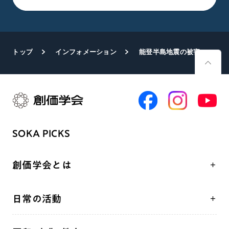
トップ
インフォメーション
能登半島地震の被害拡大 懸命の支援と励まし続く
SOKA PICKS
創価学会とは
人間革命
日常の活動
自他共の幸福
学会永遠の五指針
祈り