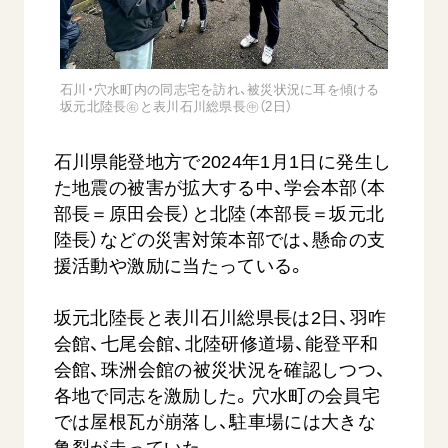
音楽活動
友人葬
初代会長・牧口常三郎先生
座談会御書ｅ講義
創価学会 社会憲章
関連リンク
展示活動
彼岸
第2代会長・戸田城聖先生
小説『新・人間革命』『人間革命』要旨
組織・機構
教育本部の活動
創価学会総本部
第3代会長・池田大作先生
石川・穴水町内の同志宅を訪れ、被災状況に耳を傾ける
御書検索［新版］
会長・理事長・各部長の紹介
坂元北陸長㊨と表川石川総県長㊥（2日）
ご意見
図書贈呈
墓地公園・納骨堂
沿革
ご利用にあたって
聖教電子版
石川県能登地方で2024年1月1日に発生し
略年表
た地震の被害が拡大する中、学会本部（本
聖教ブックストア
入会について
部長＝原田会長）と北陸（本部長＝坂元北
soka youth media
関連団体
陸長）などの災害対策本部では、懸命の支
Soka Gakkai グローバルサイト
援活動や激励に当たっている。
道府県中心会館
SGIピースサイト
坂元北陸長と表川石川総県長は2日、羽咋
SOKA PICKS
会館、七尾会館、北陸研修道場、能登平和
すべて見る
会館、珠洲会館の被災状況を確認しつつ、
各地で同志を激励した。穴水町の会員宅
では屋根瓦が崩落し、駐車場には大きな