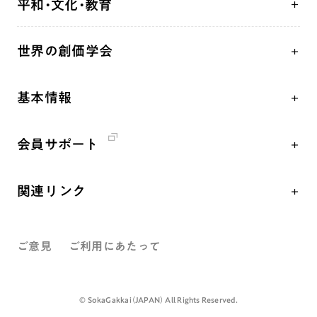
平和・文化・教育
朝晩の祈り（勤行・唱題）
御本尊
「平和の文化」を構築
座談会
聖典
世界の創価学会
核兵器の廃絶、軍縮に向け連帯を拡大
仏法を学ぶ
日蓮大聖人の仏法（教学入門）
各国WEBSITE
「人権文化」「ジェンダー平等」を促進
仏法を語る
釈尊～法華経
基本情報
世界の創価学会の歴史
「持続可能な開発目標（SDGs）」の取り組み
主な行事
日蓮大聖人
創価学会 会憲
人道支援
年間の活動について
創価学会の三代会長
会員サポート
創価学会 会則
音楽活動
友人葬
初代会長・牧口常三郎先生
座談会御書ｅ講義
創価学会 社会憲章
展示活動
彼岸
第2代会長・戸田城聖先生
関連リンク
小説『新・人間革命』『人間革命』要旨
組織・機構
教育本部の活動
第3代会長・池田大作先生
創価学会総本部
御書検索［新版］
会長・理事長・各部長紹介
図書贈呈
ご意見
ご利用にあたって
墓地公園・納骨堂
沿革
聖教電子版
略年表
聖教ブックストア
©️ SokaGakkai（JAPAN） All Rights Reserved.
入会について