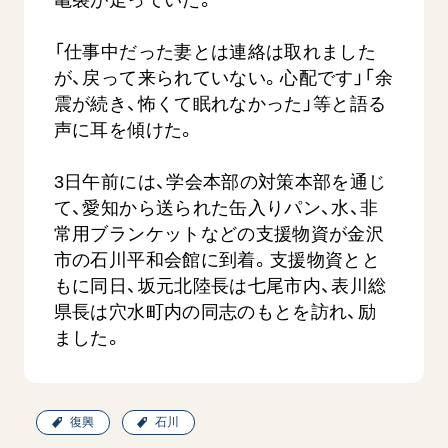
亀裂が走っていた。
「仕事中だった妻とは連絡は取れました
が、戻って来られていない。心配です」「余
震が続き、怖くて眠れなかった」等と語る
声に耳を傾けた。
3日午前には、学会本部の対策本部を通じ
西
【被爆証言】「原爆の子」として生きた80年
「三つの
て、愛知から送られた缶入りパン、水、非
広島県 早志百…
2026.07.3
常用ブランケットなどの支援物資が金沢
2026.08.06
文化
市の石川平和会館に到着。支援物資とと
SDGs
平和
動画
もに同日、坂元北陸長は七尾市内、表川総
県長は穴水町内の同志のもとを訪れ、励
証言
広島
ました。
復興
石川