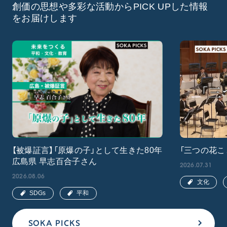
創価の思想や多彩な活動からPICK UPした情報
をお届けします
【被爆証言】「原爆の子」として生きた80年
「三つの花こ
広島県 早志百合子さん
2026.07.31
2026.08.06
文化
SDGs
平和
SOKA PICKS