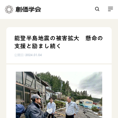
創価学会とは
能登半島地震の被害拡大 懸命の
人間革命
支援と励まし続く
日常の活動
自他共の幸福
公開日：
2024.01.04
学会永遠の五指針
祈り
平和・文化・教育
朝晩の祈り（勤行・唱題）
御本尊
「平和の文化」を構築
座談会
聖典
世界の創価学会
核兵器の廃絶に向け連帯を拡大
仏法を学ぶ
日蓮大聖人の仏法（教学入門）
各国ウェブサイト
「人権文化」「ジェンダー平等」を促進
仏法を語る
基本情報
釈尊～法華経
世界の創価学会の歴史
「持続可能な開発目標（SDGs）」の取り組み
主な行事
日蓮大聖人
創価学会 会憲
人道支援
会員サポート
年間の活動について
創価学会の三代会長
創価学会 会則