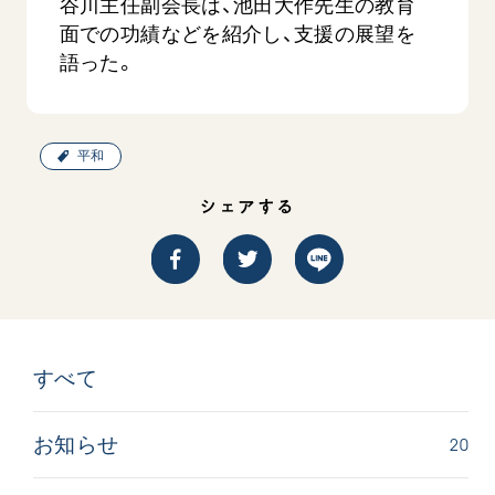
谷川主任副会長は、池田大作先生の教育
面での功績などを紹介し、支援の展望を
語った。
平和
シェアする
西
【被爆証言】「原爆の子」として生きた80年
「三つの
広島県 早志百…
2026.07.3
2026.08.06
文化
SDGs
平和
動画
証言
広島
すべて
20
お知らせ