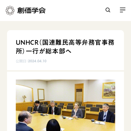
創価学会とは
UNHCR（国連難民高等弁務官事務
人間革命
所）一行が総本部へ
日常の活動
自他共の幸福
公開日：
2024.04.10
学会永遠の五指針
祈り
平和・文化・教育
朝晩の祈り（勤行・唱題）
御本尊
「平和の文化」を構築
座談会
聖典
世界の創価学会
核兵器の廃絶に向け連帯を拡大
仏法を学ぶ
日蓮大聖人の仏法（教学入門）
各国ウェブサイト
「人権文化」「ジェンダー平等」を促進
仏法を語る
基本情報
釈尊～法華経
世界の創価学会の歴史
「持続可能な開発目標（SDGs）」の取り組み
主な行事
日蓮大聖人
創価学会 会憲
人道支援
会員サポート
年間の活動について
創価学会の三代会長
創価学会 会則