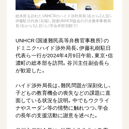
音楽活動
友人葬
初代会長・牧口常三郎先生
座談会御書ｅ講義
創価学会 社会憲章
関連リンク
展示活動
彼岸
第2代会長・戸田城聖先生
総本部を訪れたUNHCRのハイド渉外局長（右から2人目）、
小説『新・人間革命』『人間革命』要旨
組織・機構
伊藤駐日代表（右端）、国連UNHCR協会の川合雅幸事務局
教育本部の活動
創価学会総本部
第3代会長・池田大作先生
長（右から3人目）ら（学会本部別館で）
御書検索［新版］
会長・理事長・各部長の紹介
ご意見
図書贈呈
墓地公園・納骨堂
沿革
UNHCR（国連難民高等弁務官事務所）の
ご利用にあたって
聖教電子版
ドミニク・ハイド渉外局長、伊藤礼樹駐日
略年表
聖教ブックストア
代表ら一行が2024年4月9日午前、東京・信
入会について
濃町の総本部を訪問。谷川主任副会長ら
soka youth media
関連団体
が歓迎した。
Soka Gakkai グローバルサイト
道府県中心会館
SGIピースサイト
ハイド渉外局長は、難民問題が深刻化し、
子どもの教育機会の喪失などの課題に直
SOKA PICKS
面している状況を説明。中でもウクライ
すべて見る
ナやスーダン等の情勢に触れつつ、学会
の長年の支援活動に謝意を述べた。