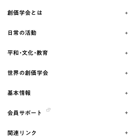
創価学会とは
人間革命
日常の活動
自他共の幸福
学会永遠の五指針
祈り
平和・文化・教育
朝晩の祈り（勤行・唱題）
御本尊
「平和の文化」を構築
座談会
聖典
世界の創価学会
核兵器の廃絶、軍縮に向け連帯を拡大
仏法を学ぶ
日蓮大聖人の仏法（教学入門）
各国WEBSITE
「人権文化」「ジェンダー平等」を促進
仏法を語る
釈尊～法華経
基本情報
世界の創価学会の歴史
「持続可能な開発目標（SDGs）」の取り組み
主な行事
日蓮大聖人
創価学会 会憲
人道支援
年間の活動について
創価学会の三代会長
会員サポート
創価学会 会則
音楽活動
友人葬
初代会長・牧口常三郎先生
座談会御書ｅ講義
創価学会 社会憲章
展示活動
彼岸
第2代会長・戸田城聖先生
関連リンク