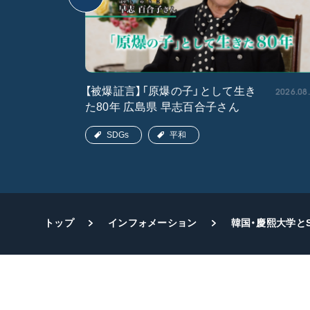
2026.05.15
2026.08
【被爆証言】「原爆の子」として生き
た80年 広島県 早志百合子さん
SDGs
平和
トップ
インフォメーション
韓国・慶熙大学と