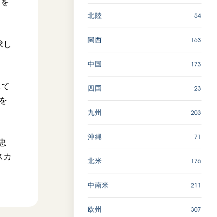
どを
54
北陸
163
関西
求し
173
中国
して
23
四国
を
203
九州
71
沖縄
忠
スカ
176
北米
211
中南米
307
欧州