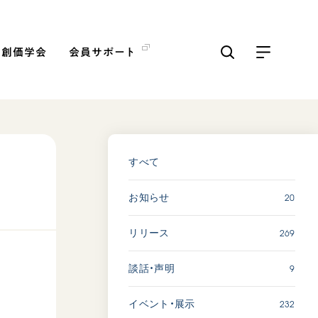
の創価学会
会員サポート
ICKS
すべて見る
すべて
20
お知らせ
【被爆証言】「原爆の子」と
して生きた80年 広島県 早
269
リリース
志百…
2026.08.06
9
談話・声明
SDGs
平和
動画
証言
232
イベント・展示