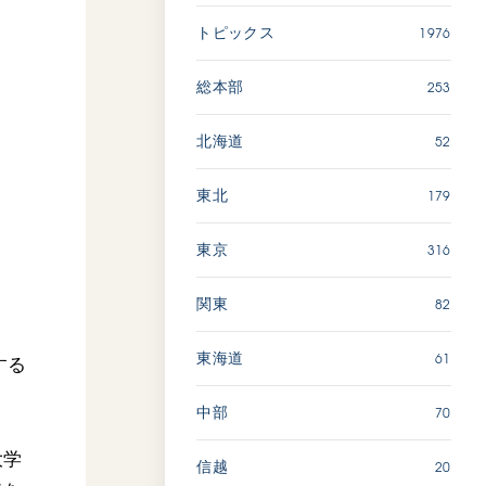
広島
1976
トピックス
「三つの花ことば」 関西吹
253
総本部
奏楽団
2026.07.31
52
北海道
文化
音楽
179
東北
動画
316
東京
82
関東
「ペンタトニック・ファン
ファーレ」 関西吹奏楽団
2026.07.17
61
東海道
する
文化
音楽
70
中部
動画
大学
20
信越