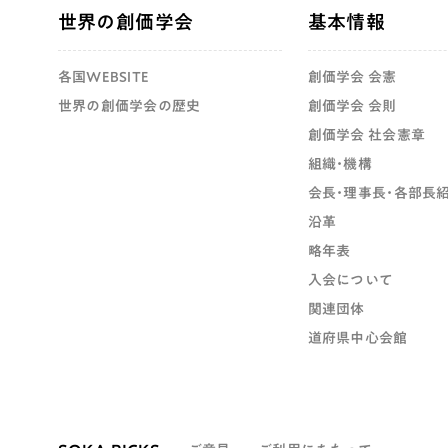
世界の創価学会
基本情報
各国WEBSITE
創価学会 会憲
世界の創価学会の歴史
創価学会 会則
創価学会 社会憲章
組織・機構
会長・理事長・各部長
沿革
略年表
入会について
関連団体
道府県中心会館