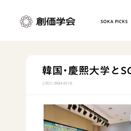
SOKA PICKS
創価学会とは
日常の活動
韓国・慶熙大学とS
人間革命
学会永遠の五指針
公開日：
2024.07.10
自他共の幸福
朝晩の祈り（勤行・唱題
祈り
座談会
御本尊
仏法を学ぶ
聖典
仏法を語る
日蓮大聖人の仏法（教学入門）
主な行事
釈尊～法華経
年間の活動について