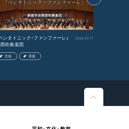
2026.07.17
ペンタトニック・ファンファーレ」
「エル・ク
関西吹奏楽団
ア吹奏楽団
文化
音楽
文化