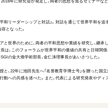
。2016年に研究会が発足し、両者の思想を巡るセミナーな
ご意見
ご利用にあたって
平和リーダーシップと対話」。対話を通じて世界平和を追
内容となった。
アと世界のために、両者の平和思想や業績を研究し、継承
総長は、このフォーラムが世界平和の価値の共有と日韓関係
SGIの金大煥学術部長、金仁洙理事長があいさつした。
授と、22年に池田先生へ「名誉教育学博士号」を贈った国立
行動への共感を述べた。また、代表による研究発表やディ