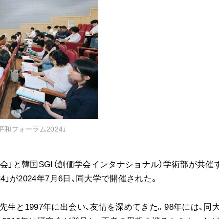
音楽活動
展示活動
教育本部の活動
図書贈呈
＜関連リンク＞
創価学会総本部
和フォーラム2024」
墓地公園・納骨堂
聖教電子版
会」と韓国SGI（創価学会インタナショナル）学術部が共催
聖教ブックストア
人間革命』
4」が2024年7月6日、同大学で開催された。
soka youth media
Soka Gakkai グローバルサイト
生と1997年に出会い、友情を深めてきた。98年には、同
SGIピースサイト