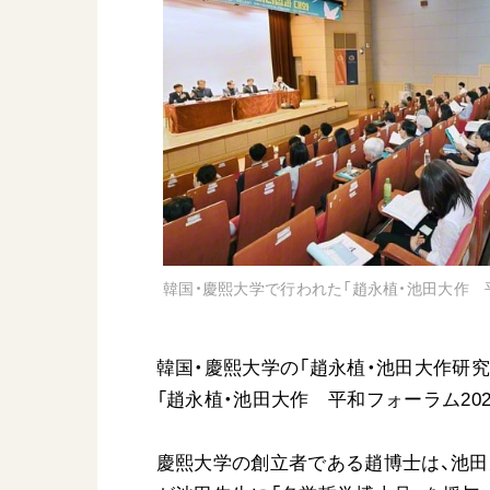
日蓮大聖人
友人葬
創価学会の三代会長
彼岸
初代会長・牧口常三郎先生
第2代会長・戸田城聖先生
第3代会長・池田大作先生
世界の創価学会
基本情報
韓国・慶熙大学で行われた「趙永植・池田大作 平
各国ウェブサイト
会員サポート
世界の創価学会の歴史
座談会御書ｅ講義
韓国・慶熙大学の「趙永植・池田大作研究
小説『新・人間革命』『
「趙永植・池田大作 平和フォーラム202
要旨
御書検索［新版］
慶熙大学の創立者である趙博士は、池田先