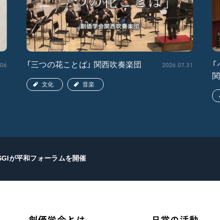
.06
2026.07.31
「三つの花ことば」 関西吹奏楽団
「
文化
音楽
SGIが平和フォーラムを開催