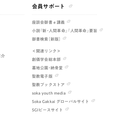
会員サポート
座談会御書ｅ講義
小説『新・人間革命』『人間革命』要旨
御書検索［新版］
＜関連リンク＞
紹介
創価学会総本部
墓地公園・納骨堂
聖教電子版
聖教ブックストア
soka youth media
Soka Gakkai グローバルサイト
SGIピースサイト