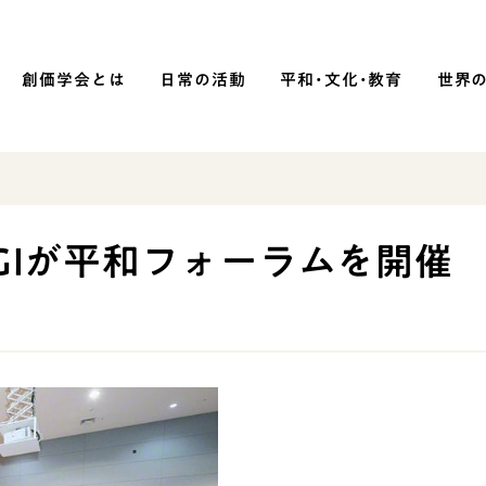
創価学会とは
日常の活動
平和・文化・教育
世界
SOKA P
平和・文化・教育
GIが平和フォーラムを開催
「平和の文化」を構築
）
核兵器の廃絶に向け連帯を拡大
「人権文化」「ジェンダー平等」を
促進
「持続可能な開発目標（SDGs）」の
取り組み
人道支援