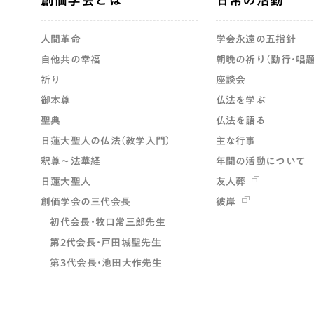
創価学会とは
日常の活動
人間革命
学会永遠の五指針
自他共の幸福
朝晩の祈り（勤行・唱題
祈り
座談会
御本尊
仏法を学ぶ
聖典
仏法を語る
日蓮大聖人の仏法（教学入門）
主な行事
釈尊～法華経
年間の活動について
日蓮大聖人
友人葬
創価学会の三代会長
彼岸
初代会長・牧口常三郎先生
第2代会長・戸田城聖先生
第3代会長・池田大作先生