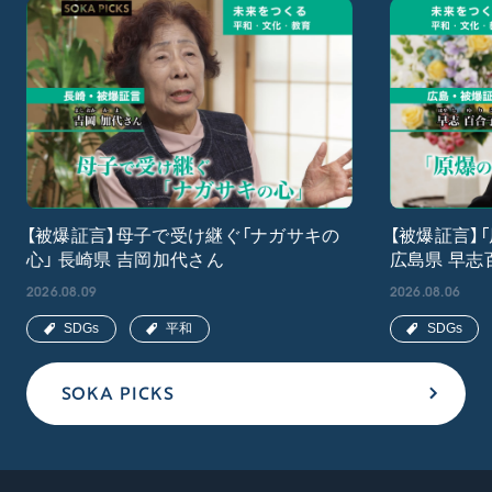
【被爆証言】母子で受け継ぐ「ナガサキの
【被爆証言】
心」 長崎県 吉岡加代さん
広島県 早志
2026.08.09
2026.08.06
SDGs
平和
SDGs
SOKA PICKS