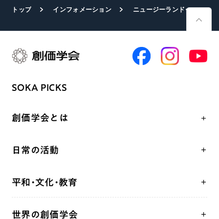
トップ
インフォメーション
ニュージーランド・オークランド市でトゥマナコ絵画展
SOKA PICKS
創価学会とは
人間革命
日常の活動
自他共の幸福
学会永遠の五指針
祈り
平和・文化・教育
朝晩の祈り（勤行・唱題）
御本尊
「平和の文化」を構築
座談会
聖典
世界の創価学会