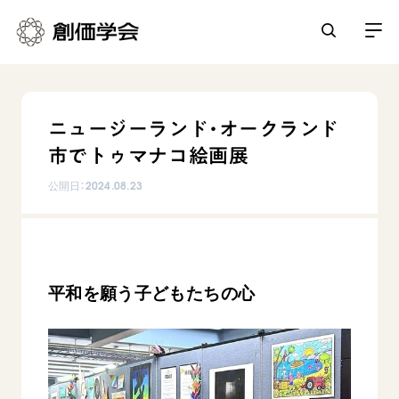
創価学会とは
ニュージーランド・オークランド
人間革命
市でトゥマナコ絵画展
日常の活動
自他共の幸福
公開日：
2024.08.23
学会永遠の五指針
祈り
平和・文化・教育
朝晩の祈り（勤行・唱題）
御本尊
「平和の文化」を構築
座談会
聖典
世界の創価学会
核兵器の廃絶に向け連帯を拡大
仏法を学ぶ
平和を願う子どもたちの心
日蓮大聖人の仏法（教学入門）
各国ウェブサイト
「人権文化」「ジェンダー平等」を促進
仏法を語る
基本情報
釈尊～法華経
世界の創価学会の歴史
「持続可能な開発目標（SDGs）」の取り組み
主な行事
日蓮大聖人
創価学会 会憲
人道支援
会員サポート
年間の活動について
創価学会の三代会長
創価学会 会則