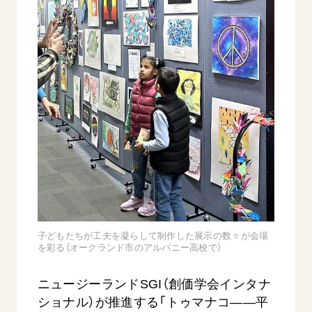
音楽活動
友人葬
初代会長・牧口常三郎先生
座談会御書ｅ講義
創価学会 社会憲章
関連リンク
展示活動
彼岸
第2代会長・戸田城聖先生
小説『新・人間革命』『人間革命』要旨
組織・機構
教育本部の活動
創価学会総本部
第3代会長・池田大作先生
御書検索［新版］
会長・理事長・各部長の紹介
ご意見
図書贈呈
墓地公園・納骨堂
沿革
ご利用にあたって
聖教電子版
略年表
聖教ブックストア
入会について
soka youth media
関連団体
Soka Gakkai グローバルサイト
道府県中心会館
SGIピースサイト
SOKA PICKS
子どもたちが工夫を凝らして制作した展示の数々が会場
すべて見る
を彩る（オークランド市のアルバニー高校で）
ニュージーランドSGI（創価学会インタナ
ショナル）が推進する「トゥマナコ――平