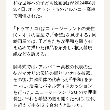
和な世界への子ども絵画展」が2024年8月
3、4日、オークランド市のアルバニー高校
で開催された。
「トゥマナコ」はニュージーランドの先住
民マオリの言葉で、「希望」を意味する。同
絵画展では、子どもたちが平和を願う心
を込めて描いた作品を紹介し、核兵器廃
【被爆証言】母子で受け継ぐ「ナガサキの
【被爆証
心」 長崎県 吉岡加…
広島県 
絶などを訴える。
2026.08.09
2026.08.0
開幕式では、アルバニー高校の代表の生
SDGs
平和
動画
SDG
徒がマオリの伝統の踊り「ハカ」を披露。
証言
長崎
証言
その後、共催団体の代表らが「平和」をテ
ーマに、活発にパネルディスカッション
を行った。ニュージーランドSGIのマ理事
長は、平和と希望の道を開くために、世代
を超えて手を取り合おうと語った。