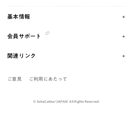
核兵器の廃絶、軍縮に向け連帯を拡大
仏法を学ぶ
日蓮大聖人の仏法（教学入門）
各国WEBSITE
「人権文化」「ジェンダー平等」を促進
仏法を語る
釈尊～法華経
基本情報
世界の創価学会の歴史
「持続可能な開発目標（SDGs）」の取り組み
主な行事
日蓮大聖人
創価学会 会憲
人道支援
年間の活動について
創価学会の三代会長
会員サポート
創価学会 会則
音楽活動
友人葬
初代会長・牧口常三郎先生
座談会御書ｅ講義
創価学会 社会憲章
展示活動
彼岸
第2代会長・戸田城聖先生
関連リンク
小説『新・人間革命』『人間革命』要旨
組織・機構
教育本部の活動
第3代会長・池田大作先生
創価学会総本部
御書検索［新版］
会長・理事長・各部長紹介
図書贈呈
ご意見
ご利用にあたって
墓地公園・納骨堂
沿革
聖教電子版
略年表
聖教ブックストア
©️ SokaGakkai（JAPAN） All Rights Reserved.
入会について
soka youth media
関連団体
Soka Gakkai グローバルサイト
道府県中心会館
SGIピースサイト