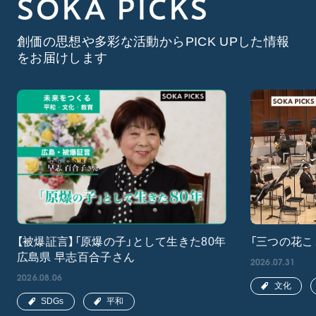
SOKA PICKS
創価の思想や多彩な活動からPICK UPした情報
をお届けします
【被爆証言】「原爆の子」として生きた80年
「三つの花こ
広島県 早志百合子さん
2026.07.31
2026.08.06
文化
SDGs
平和