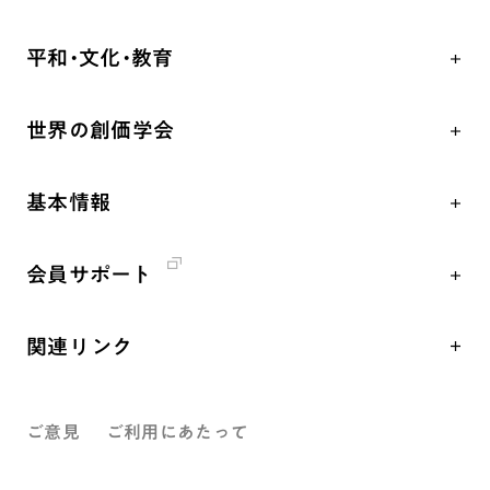
自他共の幸福
学会永遠の五指針
祈り
平和・文化・教育
朝晩の祈り（勤行・唱題）
御本尊
「平和の文化」を構築
座談会
聖典
世界の創価学会
核兵器の廃絶、軍縮に向け連帯を拡大
仏法を学ぶ
日蓮大聖人の仏法（教学入門）
各国WEBSITE
「人権文化」「ジェンダー平等」を促進
仏法を語る
釈尊～法華経
基本情報
世界の創価学会の歴史
「持続可能な開発目標（SDGs）」の取り組み
主な行事
日蓮大聖人
創価学会 会憲
人道支援
年間の活動について
創価学会の三代会長
会員サポート
創価学会 会則
音楽活動
友人葬
初代会長・牧口常三郎先生
座談会御書ｅ講義
創価学会 社会憲章
展示活動
彼岸
第2代会長・戸田城聖先生
関連リンク
小説『新・人間革命』『人間革命』要旨
組織・機構
教育本部の活動
第3代会長・池田大作先生
創価学会総本部
御書検索［新版］
会長・理事長・各部長紹介
図書贈呈
ご意見
ご利用にあたって
墓地公園・納骨堂
沿革
聖教電子版
略年表