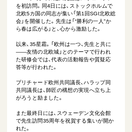
を初訪問。同4日には、ストックホルムで
北欧5カ国の同志が集い「第1回SGI北欧総
会」を開催した。先生は「“勝利の一人”か
ら春は広がる」と、心から激励した。
以来、35星霜。「欧州は一つ、先生と共に
――友情の北欧城」とのテーマで行われ
西
【被爆証言】「原爆の子」として生きた80年
「三つの
た研修会では、代表の活動報告や質疑応
広島県 早志百…
2026.07.3
答等が行われた。
2026.08.06
文化
プリチャード欧州共同議長、ハラップ同
SDGs
平和
動画
共同議長は、師匠の構想の実現へ立ち上
証言
広島
がろうと励ました。
また最終日には、スウェーデン文化会館
で先生訪問35周年を祝賀する集いが開か
れた。