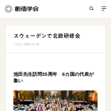
創価学会とは
スウェーデンで北欧研修会
人間革命
日常の活動
公開日：
2024.10.18
自他共の幸福
学会永遠の五指針
祈り
平和・文化・教育
朝晩の祈り（勤行・唱題）
御本尊
「平和の文化」を構築
座談会
池田先生訪問35周年 6カ国の代表が
聖典
世界の創価学会
核兵器の廃絶に向け連帯を拡大
集い
仏法を学ぶ
日蓮大聖人の仏法（教学入門）
各国ウェブサイト
「人権文化」「ジェンダー平等」を促進
仏法を語る
基本情報
釈尊～法華経
世界の創価学会の歴史
「持続可能な開発目標（SDGs）」の取り組み
主な行事
日蓮大聖人
創価学会 会憲
人道支援
会員サポート
年間の活動について
創価学会の三代会長
創価学会 会則