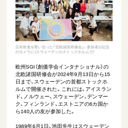
音楽活動
友人葬
初代会長・牧口常三郎先生
座談会御書ｅ講義
創価学会 社会憲章
関連リンク
展示活動
彼岸
第2代会長・戸田城聖先生
小説『新・人間革命』『人間革命』要旨
組織・機構
教育本部の活動
創価学会総本部
第3代会長・池田大作先生
御書検索［新版］
会長・理事長・各部長の紹介
ご意見
図書贈呈
墓地公園・納骨堂
沿革
ご利用にあたって
聖教電子版
広布前進を誓い合った「北欧諸国研修会」。参加者が記念
略年表
のカメラに（スウェーデンのストックホルムで）
聖教ブックストア
入会について
soka youth media
欧州SGI（創価学会インタナショナル）の
関連団体
Soka Gakkai グローバルサイト
北欧諸国研修会が2024年9月13日から15
道府県中心会館
日まで、スウェーデンの首都ストックホ
SGIピースサイト
ルムで開催された。これには、アイスラン
SOKA PICKS
ド、ノルウェー、スウェーデン、デンマー
すべて見る
ク、フィンランド、エストニアの6カ国か
ら140人の友が参加した。
1989年6月1日、池田先生はスウェーデン