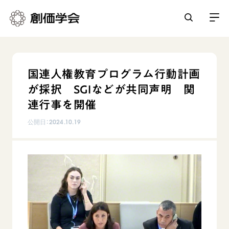
創価学会とは
国連人権教育プログラム行動計画
人間革命
が採択 SGIなどが共同声明 関
日常の活動
自他共の幸福
連行事を開催
学会永遠の五指針
祈り
公開日：
2024.10.19
平和・文化・教育
朝晩の祈り（勤行・唱題）
御本尊
「平和の文化」を構築
座談会
聖典
世界の創価学会
核兵器の廃絶に向け連帯を拡大
仏法を学ぶ
日蓮大聖人の仏法（教学入門）
各国ウェブサイト
「人権文化」「ジェンダー平等」を促進
仏法を語る
基本情報
釈尊～法華経
世界の創価学会の歴史
「持続可能な開発目標（SDGs）」の取り組み
主な行事
日蓮大聖人
創価学会 会憲
人道支援
会員サポート
年間の活動について
創価学会の三代会長
創価学会 会則