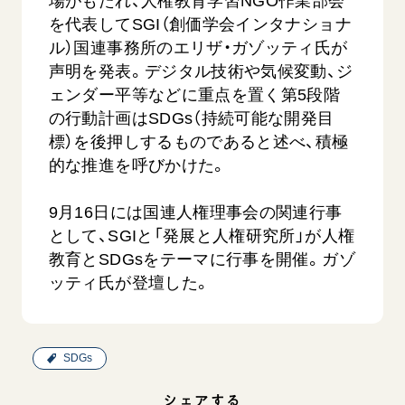
場がもたれ、人権教育学習NGO作業部会
を代表してSGI（創価学会インタナショナ
ル）国連事務所のエリザ・ガゾッティ氏が
声明を発表。デジタル技術や気候変動、ジ
ェンダー平等などに重点を置く第5段階
の行動計画はSDGs（持続可能な開発目
標）を後押しするものであると述べ、積極
的な推進を呼びかけた。
吹
「三つの花ことば」 関西吹奏楽団
「ペンタ
吹奏楽
2026.07.31
9月16日には国連人権理事会の関連行事
2026.07.1
文化
音楽
動画
として、SGIと「発展と人権研究所」が人権
文化
教育とSDGsをテーマに行事を開催。ガゾ
ッティ氏が登壇した。
SDGs
シェアする