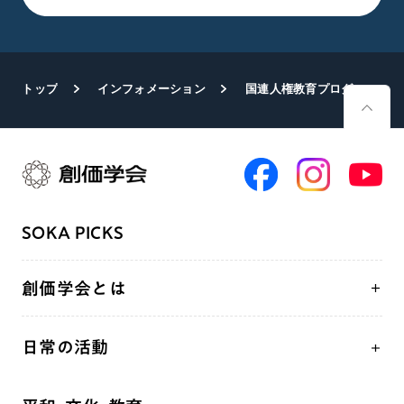
トップ
インフォメーション
国連人権教育プログラム行動計画が採択 SGIなどが共同声明 関連行事を開催
SOKA PICKS
創価学会とは
人間革命
日常の活動
自他共の幸福
学会永遠の五指針
祈り