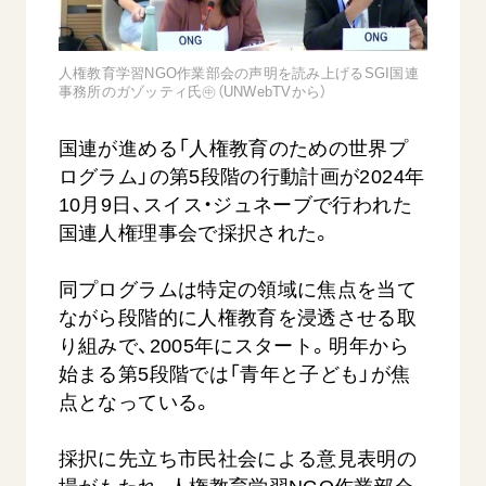
音楽活動
友人葬
初代会長・牧口常三郎先生
座談会御書ｅ講義
創価学会 社会憲章
関連リンク
展示活動
彼岸
第2代会長・戸田城聖先生
小説『新・人間革命』『人間革命』要旨
組織・機構
人権教育学習NGO作業部会の声明を読み上げるSGI国連
教育本部の活動
事務所のガゾッティ氏㊥（UNWebTVから）
創価学会総本部
第3代会長・池田大作先生
御書検索［新版］
会長・理事長・各部長の紹介
ご意見
図書贈呈
墓地公園・納骨堂
沿革
国連が進める「人権教育のための世界プ
ご利用にあたって
聖教電子版
ログラム」の第5段階の行動計画が2024年
略年表
10月9日、スイス・ジュネーブで行われた
聖教ブックストア
入会について
国連人権理事会で採択された。
soka youth media
関連団体
Soka Gakkai グローバルサイト
同プログラムは特定の領域に焦点を当て
道府県中心会館
SGIピースサイト
ながら段階的に人権教育を浸透させる取
り組みで、2005年にスタート。明年から
SOKA PICKS
始まる第5段階では「青年と子ども」が焦
すべて見る
点となっている。
採択に先立ち市民社会による意見表明の