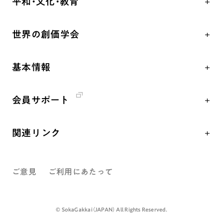
平和・文化・教育
朝晩の祈り（勤行・唱題）
御本尊
「平和の文化」を構築
座談会
聖典
世界の創価学会
核兵器の廃絶、軍縮に向け連帯を拡大
仏法を学ぶ
日蓮大聖人の仏法（教学入門）
各国WEBSITE
「人権文化」「ジェンダー平等」を促進
仏法を語る
釈尊～法華経
基本情報
世界の創価学会の歴史
「持続可能な開発目標（SDGs）」の取り組み
主な行事
日蓮大聖人
創価学会 会憲
人道支援
年間の活動について
創価学会の三代会長
会員サポート
創価学会 会則
音楽活動
友人葬
初代会長・牧口常三郎先生
座談会御書ｅ講義
創価学会 社会憲章
展示活動
彼岸
第2代会長・戸田城聖先生
関連リンク
小説『新・人間革命』『人間革命』要旨
組織・機構
教育本部の活動
第3代会長・池田大作先生
創価学会総本部
御書検索［新版］
会長・理事長・各部長紹介
図書贈呈
ご意見
ご利用にあたって
墓地公園・納骨堂
沿革
聖教電子版
略年表
聖教ブックストア
©️ SokaGakkai（JAPAN） All Rights Reserved.
入会について