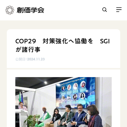
創価学会とは
COP29 対策強化へ協働を SGI
人間革命
が諸行事
日常の活動
自他共の幸福
公開日：
2024.11.23
学会永遠の五指針
祈り
平和・文化・教育
朝晩の祈り（勤行・唱題）
御本尊
「平和の文化」を構築
座談会
聖典
世界の創価学会
核兵器の廃絶に向け連帯を拡大
仏法を学ぶ
日蓮大聖人の仏法（教学入門）
各国ウェブサイト
「人権文化」「ジェンダー平等」を促進
仏法を語る
基本情報
釈尊～法華経
世界の創価学会の歴史
「持続可能な開発目標（SDGs）」の取り組み
主な行事
日蓮大聖人
創価学会 会憲
人道支援
会員サポート
年間の活動について
創価学会の三代会長
創価学会 会則