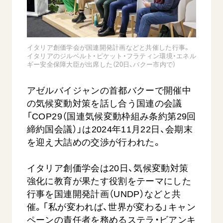
音楽活動
友人葬
初代会長・牧口常三郎先生
座談会御書ｅ講義
創価学会 社会憲章
関連リンク
展示活動
彼岸
第2代会長・戸田城聖先生
小説『新・人間革命』『人間革命』要旨
組織・機構
教育本部の活動
創価学会総本部
第3代会長・池田大作先生
御書検索［新版］
イタリア創価学会が国連開発計画などと共催した行事。
会長・理事長・各部長の紹介
ご意見
図書贈呈
イタリアのジルベルト・ピケット・フラティン環境・エネル
墓地公園・納骨堂
ギー安全保障大臣が出席した（20日、バクー市内で）
沿革
ご利用にあたって
聖教電子版
略年表
アゼルバイジャンの首都バクーで開催中
聖教ブックストア
入会について
の気候変動対策を話し合う国連の会議
soka youth media
「COP29（国連気候変動枠組み条約第29回
関連団体
Soka Gakkai グローバルサイト
締約国会議）」は2024年11月22日、会期末
道府県中心会館
を迎え大詰めの交渉が行われた。
SGIピースサイト
SOKA PICKS
イタリア創価学会は20日、気候変動対策
すべて見る
強化に教育が果たす役割をテーマにした
行事を国連開発計画（UNDP）などと共
催。「私が変われば、世界が変わる」キャン
ペーンの責任者を務めるステラ・ビアンキ