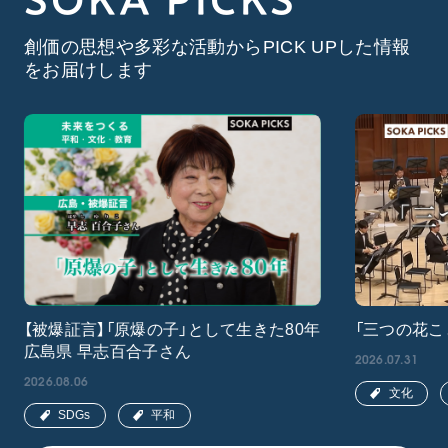
創価の思想や多彩な活動からPICK UPした情報
をお届けします
【被爆証言】「原爆の子」として生きた80年
「三つの花こ
広島県 早志百合子さん
2026.07.31
2026.08.06
文化
SDGs
平和