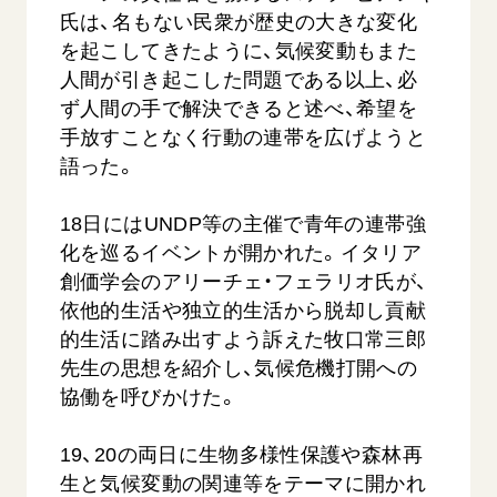
氏は、名もない民衆が歴史の大きな変化
を起こしてきたように、気候変動もまた
人間が引き起こした問題である以上、必
ず人間の手で解決できると述べ、希望を
手放すことなく行動の連帯を広げようと
語った。
西
【被爆証言】「原爆の子」として生きた80年
「三つの
18日にはUNDP等の主催で青年の連帯強
広島県 早志百…
2026.07.3
化を巡るイベントが開かれた。イタリア
2026.08.06
創価学会のアリーチェ・フェラリオ氏が、
文化
依他的生活や独立的生活から脱却し貢献
SDGs
平和
動画
的生活に踏み出すよう訴えた牧口常三郎
証言
広島
先生の思想を紹介し、気候危機打開への
協働を呼びかけた。
19、20の両日に生物多様性保護や森林再
生と気候変動の関連等をテーマに開かれ