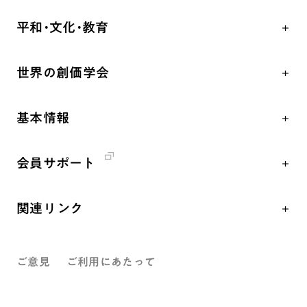
学会永遠の五指針
祈り
平和・文化・教育
朝晩の祈り（勤行・唱題）
御本尊
「平和の文化」を構築
座談会
聖典
世界の創価学会
核兵器の廃絶、軍縮に向け連帯を拡大
仏法を学ぶ
日蓮大聖人の仏法（教学入門）
各国WEBSITE
「人権文化」「ジェンダー平等」を促進
仏法を語る
釈尊～法華経
基本情報
世界の創価学会の歴史
「持続可能な開発目標（SDGs）」の取り組み
主な行事
日蓮大聖人
創価学会 会憲
人道支援
年間の活動について
創価学会の三代会長
会員サポート
創価学会 会則
音楽活動
友人葬
初代会長・牧口常三郎先生
座談会御書ｅ講義
創価学会 社会憲章
展示活動
彼岸
第2代会長・戸田城聖先生
関連リンク
小説『新・人間革命』『人間革命』要旨
組織・機構
教育本部の活動
第3代会長・池田大作先生
創価学会総本部
御書検索［新版］
会長・理事長・各部長紹介
図書贈呈
ご意見
ご利用にあたって
墓地公園・納骨堂
沿革
聖教電子版
略年表