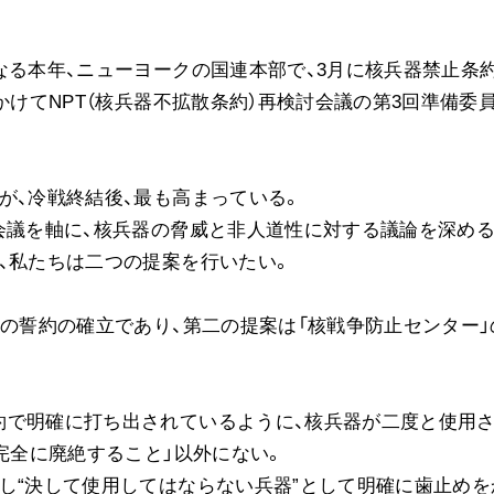
る本年、ニューヨークの国連本部で、3月に核兵器禁止条
かけてNPT（核兵器不拡散条約）再検討会議の第3回準備委
が、冷戦終結後、最も高まっている。
会議を軸に、核兵器の脅威と非人道性に対する議論を深め
、私たちは二つの提案を行いたい。
の誓約の確立であり、第二の提案は「核戦争防止センター」
で明確に打ち出されているように、核兵器が二度と使用
を完全に廃絶すること」以外にない。
し“決して使用してはならない兵器”として明確に歯止めを