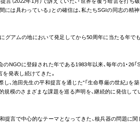
言（2022年1月）で訴えていた、「世界を覆う暗雲を打ち
間には具わっている」との確信は、私たちSGIの同志の精神
26日にグアムの地において発足してから50周年に当たる年で
NGOに登録された年である1983年以来、毎年の1・26「S
提言を発表し続けてきた。
際し、池田先生の平和提言を通じた“「生命尊厳の世紀」を築
球的規模のさまざまな課題を巡る声明を、継続的に発信して
和提言で中心的なテーマとなってきた、核兵器の問題に関