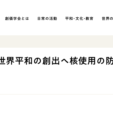
創価学会とは
日常の活動
平和・文化・教育
世界
SOKA P
平和・文化・教育
「世界平和の創出へ核使用の
「平和の文化」を構築
）
核兵器の廃絶に向け連帯を拡大
「人権文化」「ジェンダー平等」を
促進
「持続可能な開発目標（SDGs）」の
取り組み
人道支援