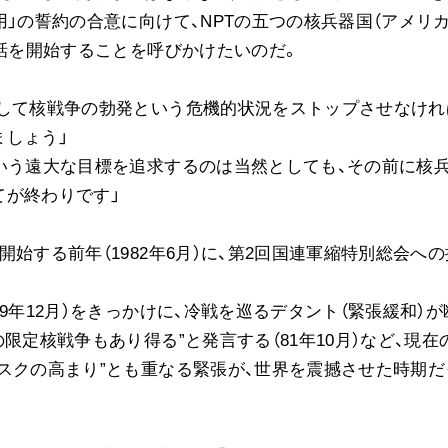
」の誓約の合意に向けて、NPTの五つの核兵器国（アメリカ
対話を開始することを呼びかけたいのだ。
して核戦争の勃発という危機的状況をストップさせなけれ
ましょう」
いう遠大な目標を追求するのは当然としても、その前に核
てが終わりです」
する前年（1982年6月）に、第2回国連軍縮特別総会への
年12月）をきっかけに、冷戦を巡るデタント（緊張緩和）が
限定核戦争もあり得る”と発言する（81年10月）など、現在
スクの高まり”とも重なる緊張が、世界を震撼させた時期だ