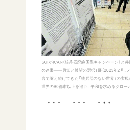
SGIがICAN（核兵器廃絶国際キャンペーン）と
の連帯――勇気と希望の選択」展（2023年2月、
言で訴え続けてきた「核兵器のない世界」の実現に
世界の90都市以上を巡回。平和を求めるグロー
＊＊＊ ＊＊＊ ＊＊＊