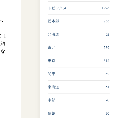
1973
トピックス
「ペンタトニック・ファン
ファーレ」 関西吹奏楽団
へ
253
総本部
2026.07.17
文化
音楽
52
北海道
てま
動画
誓約
179
東北
とな
315
東京
「エル・クンバンチェロ」
創価グロリア吹奏楽団
82
関東
2026.07.03
文化
音楽
61
東海道
動画
70
中部
20
信越