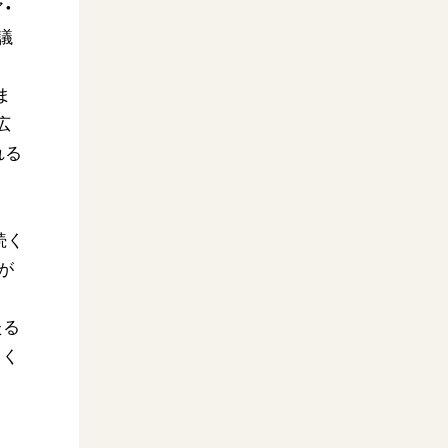
・
議
ま
広
れる
続く
が
たる
しく