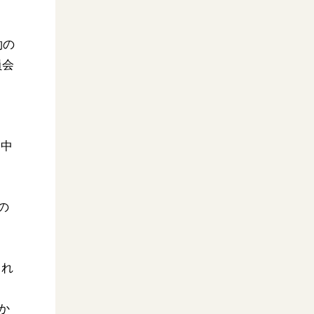
約の
員会
る中
の
され
か