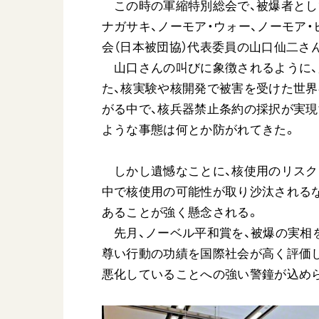
この時の軍縮特別総会で、被爆者として
ナガサキ、ノーモア・ウォー、ノーモア
会（日本被団協）代表委員の山口仙二さ
山口さんの叫びに象徴されるように、
た、核実験や核開発で被害を受けた世
がる中で、核兵器禁止条約の採択が実現す
ような事態は何とか防がれてきた。
しかし遺憾なことに、核使用のリスク
中で核使用の可能性が取り沙汰されるな
あることが強く懸念される。
先月、ノーベル平和賞を、被爆の実相
尊い行動の功績を国際社会が高く評価
悪化していることへの強い警鐘が込め