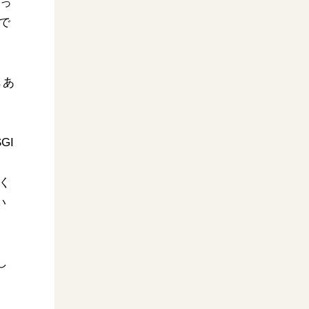
破っ
で
もあ
GI
く
い
し