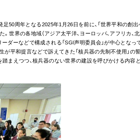
に
音楽活動
展示活動
教育本部の活動
足50周年となる2025年1月26日を前に、「世界平和の創出
図書贈呈
た。世界の各地域（アジア太平洋、ヨーロッパ、アフリカ、北
リーダーなどで構成される「SGI声明委員会」が中心となっ
先生が平和提言などで訴えてきた「核兵器の先制不使用」の
を踏まえつつ、核兵器のない世界の建設を呼びかける内容
＜関連リンク＞
創価学会総本部
墓地公園・納骨堂
聖教電子版
聖教ブックストア
人間革命』
soka youth media
Soka Gakkai グローバルサイト
SGIピースサイト