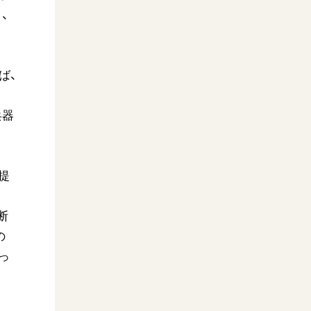
、
ば、
兵器
提
断
の
っ