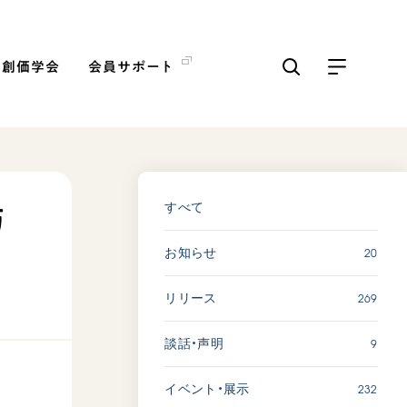
の創価学会
会員サポート
ICKS
すべて見る
すべて
防
20
お知らせ
「三つの花ことば」 関西吹
奏楽団
269
リリース
2026.07.31
文化
音楽
9
談話・声明
動画
232
イベント・展示