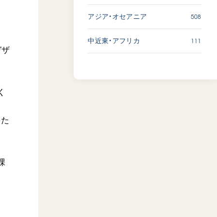
508
アジア・オセアニア
111
中近東・アフリカ
ガザ
く
のた
課