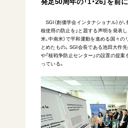
発足50周年の「1・26」を前
日蓮大聖人
友人葬
創価学会の三代会長
彼岸
初代会長・牧口常三郎先生
SGI（創価学会インタナショナル）が、発
第2代会長・戸田城聖先生
核使用の防止を」と題する声明を発表し
第3代会長・池田大作先生
米、中南米）で平和運動を進める国々の
とめたもの。SGI会長である池田大作
や「核戦争防止センター」の設置の提案
世界の創価学会
基本情報
っている。
各国ウェブサイト
会員サポート
世界の創価学会の歴史
座談会御書ｅ講義
小説『新・人間革命』『
要旨
御書検索［新版］