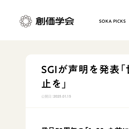
SOKA PICKS
創価学会とは
日常の活動
SGIが声明を発表
人間革命
学会永遠の五指針
止を」
自他共の幸福
朝晩の祈り（勤行・唱題
祈り
座談会
公開日：
2025.01.15
御本尊
仏法を学ぶ
聖典
仏法を語る
日蓮大聖人の仏法（教学入門）
主な行事
釈尊～法華経
年間の活動について