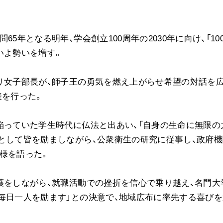
ご意見
ご利用にあたって
5年となる明年、学会創立100周年の2030年に向け、「10
いよ勢いを増す。
リ女子部長が、師子王の勇気を燃え上がらせ希望の対話を
表を行った。
陥っていた学生時代に仏法と出あい、「自身の生命に無限の
として皆を励ましながら、公衆衛生の研究に従事し、政府機
様を語った。
護をしながら、就職活動での挫折を信心で乗り越え、名門大
毎日一人を励ます」との決意で、地域広布に率先する喜びを