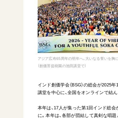
日蓮大聖人
友人葬
創価学会の三代会長
彼岸
初代会長・牧口常三郎先生
第2代会長・戸田城聖先生
第3代会長・池田大作先生
世界の創価学会
基本情報
アジア広布65周年の明年へ、大いなる誓いを胸
（創価菩提樹園の池田講堂で）
各国ウェブサイト
会員サポート
世界の創価学会の歴史
インド創価学会（BSG）の総会が2025
座談会御書ｅ講義
講堂を中心に、全国をオンラインで結んで
小説『新・人間革命』『
要旨
本年は、17人が集った第1回インド総会
御書検索［新版］
に。本年は、各部が団結して真剣な唱題