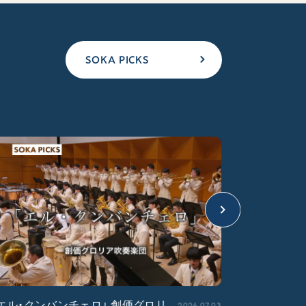
SOKA PICKS
2026.07.03
エル・クンバンチェロ」 創価グロリ
「宇宙戦艦