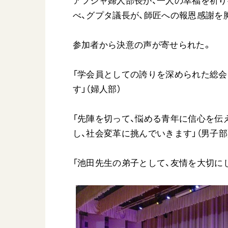
アフジャ婦人部長が、一人の幸福を祈
べ、グプタ議長が、師匠への報恩感謝を胸
参加者から決意の声が寄せられた。
「学会員としての誇りを深められた総会
す」（婦人部）
「先陣を切って、悩める青年に信心を伝
し、社会変革に挑んでいきます」（男子部
「池田先生の弟子として、友情を大切に