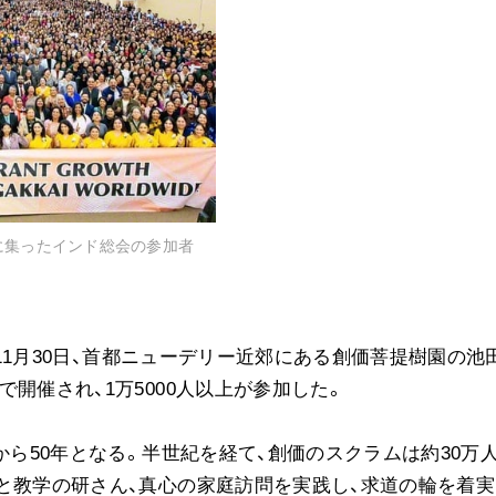
音楽活動
展示活動
教育本部の活動
図書贈呈
＜関連リンク＞
に集ったインド総会の参加者
創価学会総本部
墓地公園・納骨堂
聖教電子版
年11月30日、首都ニューデリー近郊にある創価菩提樹園の池
聖教ブックストア
開催され、1万5000人以上が参加した。
人間革命』
soka youth media
Soka Gakkai グローバルサイト
から50年となる。半世紀を経て、創価のスクラムは約30万
SGIピースサイト
と教学の研さん、真心の家庭訪問を実践し、求道の輪を着実