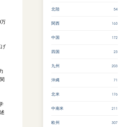
54
北陸
0万
163
関西
172
中国
広げ
23
四国
203
九州
力
関
71
沖縄
176
北米
学
211
中南米
述
307
欧州