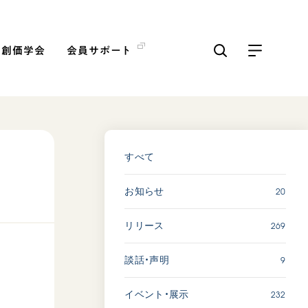
の創価学会
会員サポート
ICKS
すべて見る
すべて
20
お知らせ
「三つの花ことば」 関西吹
奏楽団
269
リリース
2026.07.31
文化
音楽
9
談話・声明
動画
232
イベント・展示