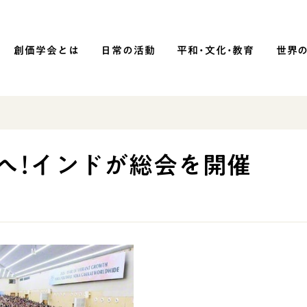
創価学会とは
日常の活動
平和・文化・教育
世界
SOKA P
平和・文化・教育
へ！インドが総会を開催
「平和の文化」を構築
）
核兵器の廃絶に向け連帯を拡大
「人権文化」「ジェンダー平等」を
促進
「持続可能な開発目標（SDGs）」の
取り組み
人道支援