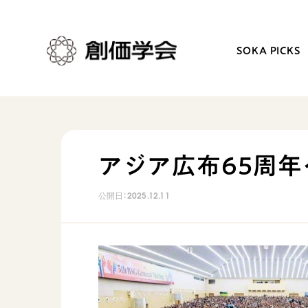
SOKA PICKS
創価学会とは
日常の活動
アジア広布65周年
人間革命
学会永遠の五指針
公開日：
2025.12.11
自他共の幸福
朝晩の祈り（勤行・唱題
祈り
座談会
御本尊
仏法を学ぶ
聖典
仏法を語る
日蓮大聖人の仏法（教学入門）
主な行事
釈尊～法華経
年間の活動について