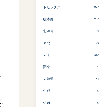
1973
トピックス
「ペンタトニック・ファン
ファーレ」 関西吹奏楽団
253
総本部
2026.07.17
文化
音楽
52
北海道
動画
179
東北
315
東京
「エル・クンバンチェロ」
創価グロリア吹奏楽団
82
関東
2026.07.03
田
文化
音楽
61
東海道
動画
70
中部
人
20
信越
に