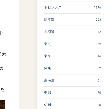
広島
1976
トピックス
か
「三つの花ことば」 関西吹
253
総本部
奏楽団
2026.07.31
52
北海道
中
文化
音楽
179
東北
動画
田大
316
東京
82
カ
関東
「ペンタトニック・ファン
ファーレ」 関西吹奏楽団
2026.07.17
61
東海道
文化
音楽
鐘を
70
中部
動画
20
信越