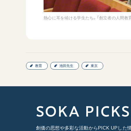
熱心に耳を傾ける学生たち。「創立者の人間教
教育
池田先生
東京
SOKA PICKS
創価の思想や多彩な活動からPICK UPし