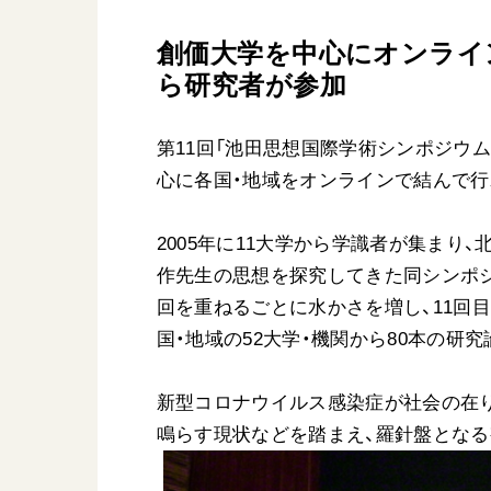
日蓮大聖人
友人葬
創価大学を中心にオンライン
創価学会の三代会長
彼岸
ら研究者が参加
初代会長・牧口常三郎先生
第2代会長・戸田城聖先生
第3代会長・池田大作先生
第11回「池田思想国際学術シンポジウム」
心に各国・地域をオンラインで結んで行
世界の創価学会
基本情報
2005年に11大学から学識者が集まり
作先生の思想を探究してきた同シンポ
各国ウェブサイト
会員サポート
回を重ねるごとに水かさを増し、11回目
世界の創価学会の歴史
国・地域の52大学・機関から80本の研
座談会御書ｅ講義
小説『新・人間革命』『
新型コロナウイルス感染症が社会の在
要旨
鳴らす現状などを踏まえ、羅針盤とな
御書検索［新版］