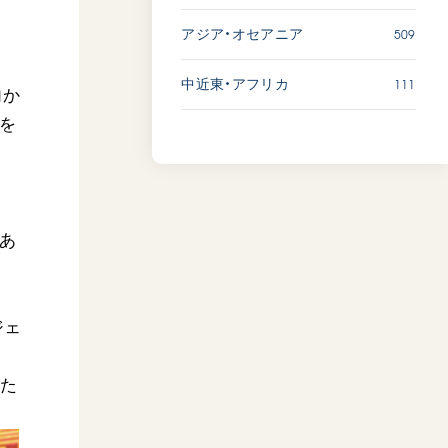
509
アジア・オセアニア
111
中近東・アフリカ
向か
を
があ
ジェ
わた