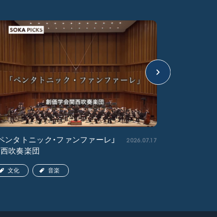
2026.07.17
ペンタトニック・ファンファーレ」
「エル・ク
関西吹奏楽団
ア吹奏楽団
文化
音楽
文化