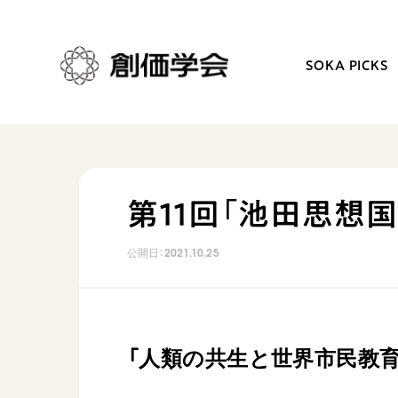
SOKA PICKS
創価学会とは
日常の活動
第11回「池田思想
人間革命
学会永遠の五指針
公開日：
2021.10.25
自他共の幸福
朝晩の祈り（勤行・唱題
祈り
座談会
御本尊
仏法を学ぶ
聖典
仏法を語る
「人類の共生と世界市民教
日蓮大聖人の仏法（教学入門）
主な行事
釈尊～法華経
年間の活動について