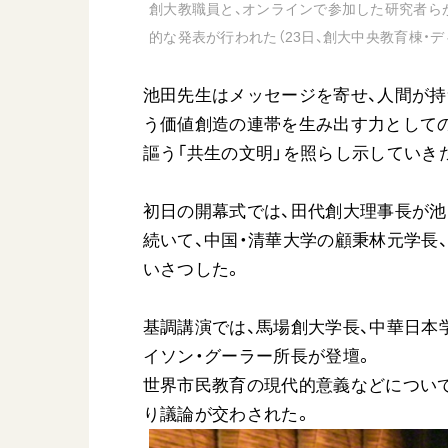
創大教職員と、オンラインで参加した研究者ら
的な発表が行われた（23日、創大中央教育棟・
池田先生はメッセージを寄せ、人間が持
う価値創造の連帯を生み出す力としての
謳う「共生の文明」を照らし示していき
初日の開幕式では、田代創大理事長が池
続いて、中国・清華大学の顧秉林元学長
いさつした。
基調講演では、馬場創大学長、中華日本
イソン・グーラー所長が登壇。
世界市民教育の現代的意義などについて
り議論が交わされた。