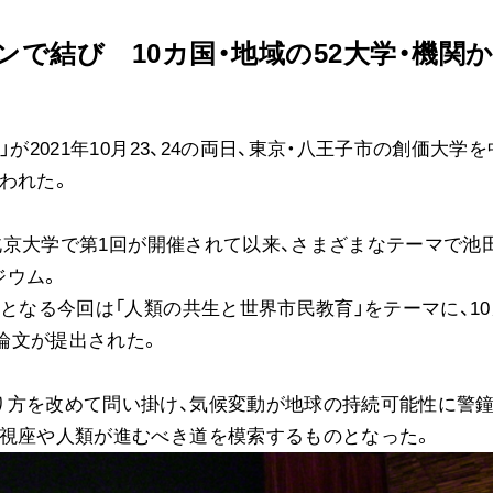
音楽活動
で結び 10カ国・地域の52大学・機関
展示活動
教育本部の活動
図書贈呈
が2021年10月23、24の両日、東京・八王子市の創価大学を
われた。
＜関連リンク＞
、北京大学で第1回が開催されて以来、さまざまなテーマで池
ジウム。
創価学会総本部
となる今回は「人類の共生と世界市民教育」をテーマに、10
墓地公園・納骨堂
究論文が提出された。
聖教電子版
聖教ブックストア
人間革命』
り方を改めて問い掛け、気候変動が地球の持続可能性に警
soka youth media
る視座や人類が進むべき道を模索するものとなった。
Soka Gakkai グローバルサイト
SGIピースサイト