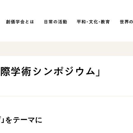
創価学会とは
日常の活動
平和・文化・教育
世界
SOKA P
平和・文化・教育
国際学術シンポジウム」
「平和の文化」を構築
）
核兵器の廃絶に向け連帯を拡大
「人権文化」「ジェンダー平等」を
促進
「持続可能な開発目標（SDGs）」の
育」をテーマに
取り組み
人道支援