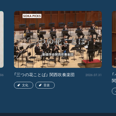
.06
2026.07.31
「三つの花ことば」 関西吹奏楽団
「
文化
音楽