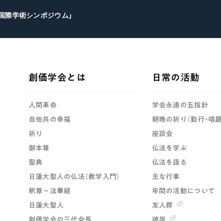
想国際学術シンポジウム」
創価学会とは
日常の活動
人間革命
学会永遠の五指針
自他共の幸福
朝晩の祈り（勤行・唱題
祈り
座談会
御本尊
仏法を学ぶ
聖典
仏法を語る
日蓮大聖人の仏法（教学入門）
主な行事
釈尊～法華経
年間の活動について
日蓮大聖人
友人葬
創価学会の三代会長
彼岸