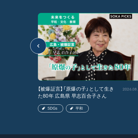
2026.05.15
2026.08
【被爆証言】「原爆の子」として生き
た80年 広島県 早志百合子さん
SDGs
平和