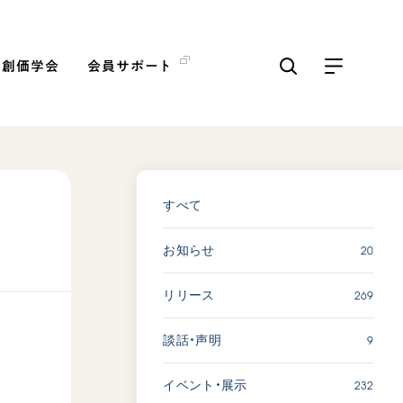
の創価学会
会員サポート
ICKS
すべて見る
すべて
20
お知らせ
【被爆証言】「原爆の子」と
して生きた80年 広島県 早
269
リリース
志百…
2026.08.06
9
談話・声明
SDGs
平和
動画
証言
232
イベント・展示