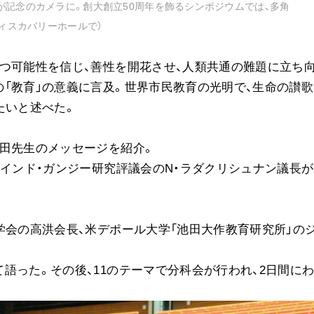
が記念のカメラに。創大創立50周年を飾るシンポジウムでは、多角
ディスカバリーホールで）
つ可能性を信じ、善性を開花させ、人類共通の難題に立ち
「教育」の意義に言及。世界市民教育の光明で、生命の讃歌
たいと述べた。
田先生のメッセージを紹介。
、インド・ガンジー研究評議会のN・ラダクリシュナン議長
学会の高洪会長、米デポール大学「池田大作教育研究所」の
語った。その後、11のテーマで分科会が行われ、2日間に