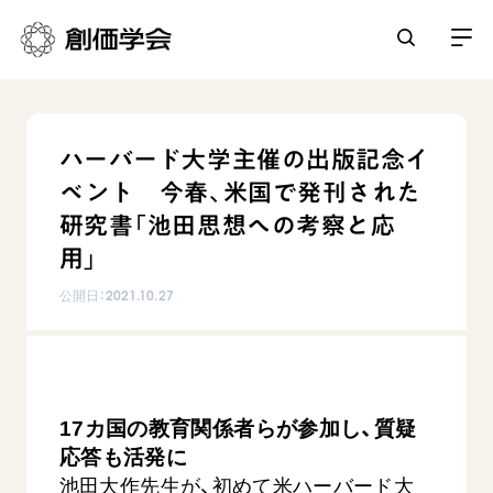
創価学会とは
ハーバード大学主催の出版記念イ
人間革命
ベント 今春、米国で発刊された
日常の活動
自他共の幸福
研究書「池田思想への考察と応
学会永遠の五指針
祈り
用」
平和・文化・教育
朝晩の祈り（勤行・唱題）
御本尊
公開日：
2021.10.27
「平和の文化」を構築
座談会
聖典
世界の創価学会
核兵器の廃絶に向け連帯を拡大
仏法を学ぶ
日蓮大聖人の仏法（教学入門）
各国ウェブサイト
「人権文化」「ジェンダー平等」を促進
仏法を語る
基本情報
釈尊～法華経
世界の創価学会の歴史
17カ国の教育関係者らが参加し、質疑
「持続可能な開発目標（SDGs）」の取り組み
主な行事
日蓮大聖人
創価学会 会憲
応答も活発に
人道支援
会員サポート
年間の活動について
創価学会の三代会長
池田大作先生が、初めて米ハーバード大
創価学会 会則