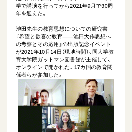
音楽活動
友人葬
学で講演を行ってから2021年9月で30周
初代会長・牧口常三郎先生
座談会御書ｅ講義
創価学会 社会憲章
関連リンク
展示活動
年を迎えた。
彼岸
第2代会長・戸田城聖先生
小説『新・人間革命』『人間革命』要旨
組織・機構
教育本部の活動
創価学会総本部
第3代会長・池田大作先生
御書検索［新版］
池田先生の教育思想についての研究書
会長・理事長・各部長の紹介
ご意見
図書贈呈
墓地公園・納骨堂
『希望と歓喜の教育――池田大作思想へ
沿革
ご利用にあたって
の考察とその応用』の出版記念イベント
聖教電子版
略年表
が2021年10月14日（現地時間）、同大学教
聖教ブックストア
育大学院ガットマン図書館が主催して、
入会について
soka youth media
オンラインで開かれた。17カ国の教育関
関連団体
係者らが参加した。
Soka Gakkai グローバルサイト
道府県中心会館
SGIピースサイト
SOKA PICKS
すべて見る