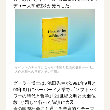
デュー大学教授）が発言した。
イベントのテーマとなった『希望と歓喜の教育――池田
大作思想への考察とその応用』
グーラー博士は、池田先生が1991年9月と
93年9月にハーバード大学で、「ソフト・パ
ワーの時代と哲学」「21世紀文明と大乗仏
教」と題して行った講演に言及。
今の国際社会にも通じる普遍的なテーマ