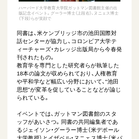
ハーバード大学教育大学院ガットマン図書館主催の出
版記念イベント。グーラー博士（上段右）、ヌニェス博士
（下段）らが笑顔で
同書は、米ケンブリッジ市の池田国際対
話センターが協力し、コロンビア大学テ
ィーチャーズ・カレッジ出版局から今春発
刊されたもの。
西
【被爆証言】「原爆の子」として生きた80年
「三つの
教育学を専門とした研究者らが執筆した
広島県 早志百…
2026.07.3
18本の論文が収められており、人権教育
2026.08.06
文化
や平和学など幅広い分野において、“池田
SDGs
平和
動画
思想”が変革を促していることなどが論じ
証言
広島
られている。
イベントでは、ガットマン図書館のスタ
ッフがあいさつ。同書の共同編集者であ
るジェイソン・グーラー博士（米デポール
大学教授）とイザベル・ヌニェス博士（米パ