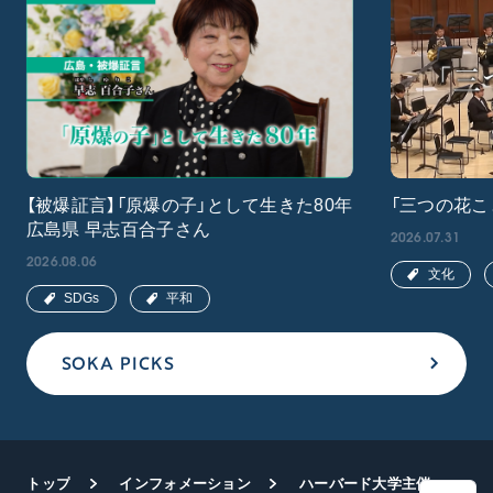
【被爆証言】「原爆の子」として生きた80年
「三つの花こ
広島県 早志百合子さん
2026.07.31
2026.08.06
文化
SDGs
平和
SOKA PICKS
トップ
インフォメーション
ハーバード大学主催の出版記念イベント 今春、米国で発刊された研究書「池田思想への考察と応用」