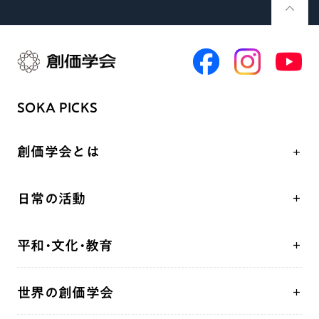
SOKA PICKS
創価学会とは
人間革命
日常の活動
自他共の幸福
学会永遠の五指針
祈り
平和・文化・教育
朝晩の祈り（勤行・唱題）
御本尊
「平和の文化」を構築
座談会
聖典
世界の創価学会
核兵器の廃絶、軍縮に向け連帯を拡大
仏法を学ぶ
日蓮大聖人の仏法（教学入門）