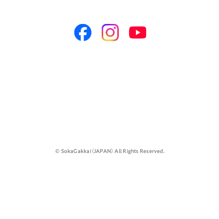
©️ SokaGakkai（JAPAN） All Rights Reserved.