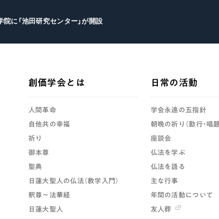
学院に「池田研究センター」が開設
創価学会とは
日常の活動
人間革命
学会永遠の五指針
自他共の幸福
朝晩の祈り（勤行・唱題
祈り
座談会
御本尊
仏法を学ぶ
聖典
仏法を語る
日蓮大聖人の仏法（教学入門）
主な行事
釈尊～法華経
年間の活動について
日蓮大聖人
友人葬