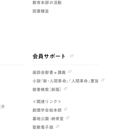
教育本部の活動
図書贈呈
会員サポート
座談会御書ｅ講義
小説『新・人間革命』『人間革命』要旨
御書検索［新版］
＜関連リンク＞
紹介
創価学会総本部
墓地公園・納骨堂
聖教電子版