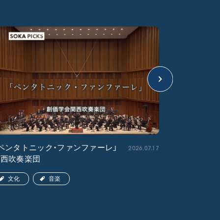
2026.07.17
ペンタトニック・ファンファーレ」
「エル・ク
関西吹奏楽団
ア吹奏楽団
文化
音楽
文化