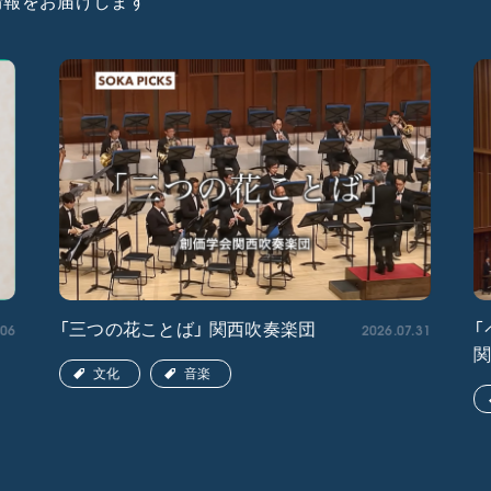
た情報をお届けします
.06
2026.07.31
「三つの花ことば」 関西吹奏楽団
「
文化
音楽