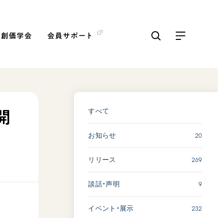
の創価学会
会員サポート
ICKS
すべて見る
すべて
開
20
お知らせ
【被爆証言】「原爆の子」と
して生きた80年 広島県 早
269
リリース
志百…
2026.08.06
9
談話・声明
SDGs
平和
動画
証言
232
イベント・展示