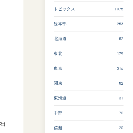
広島
1975
トピックス
「三つの花ことば」 関西吹
253
総本部
奏楽団
2026.07.31
52
北海道
文化
音楽
179
東北
動画
316
東京
82
関東
「ペンタトニック・ファン
ファーレ」 関西吹奏楽団
2026.07.17
61
東海道
文化
音楽
70
中部
動画
が出
20
信越