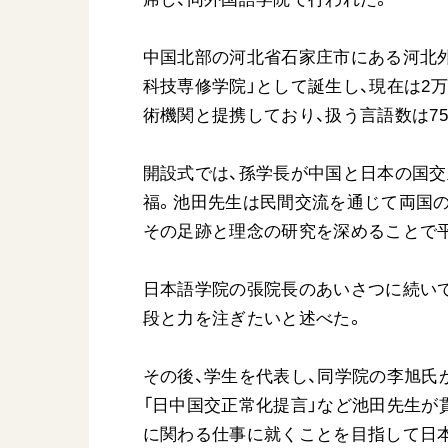
中国北部の河北省石家庄市にある河北外
科技専修学院」として誕生し、現在は2万6
術機関と提携しており、扱う言語数は7
開設式では、孫学長が中国と日本の国交
福。池田先生は民間交流を通じて両国の
その足跡と理念の研究を深めることで
日本語学院の張院長のあいさつに続い
段と力を注ぎたいと述べた。
その後、学生を代表し、同学院の李旭氏
「日中国交正常化提言」など池田先生が
に関わる仕事に就くことを目指して日