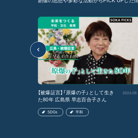
創価の思想や多彩な活動からPICK UPし
2026.05.15
2026.08
【被爆証言】「原爆の子」として生き
た80年 広島県 早志百合子さん
SDGs
平和