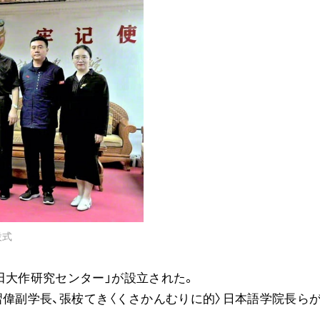
音楽活動
展示活動
教育本部の活動
図書贈呈
＜関連リンク＞
創価学会総本部
墓地公園・納骨堂
聖教電子版
設式
聖教ブックストア
人間革命』
soka youth media
田大作研究センター」が設立された。
Soka Gakkai グローバルサイト
長、習偉副学長、張桉てき〈くさかんむりに的〉日本語学院長ら
SGIピースサイト