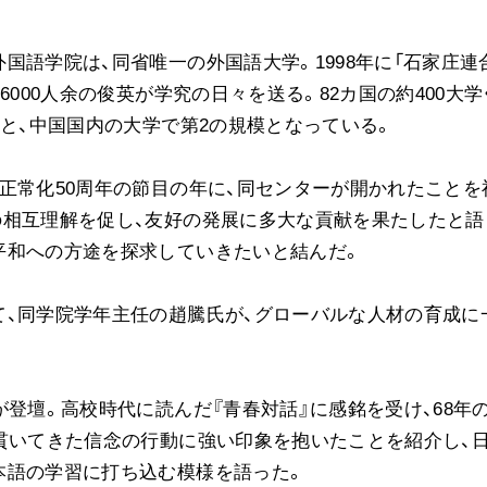
ご意見
国語学院は、同省唯一の外国語大学。1998年に「石家庄連
ご利用にあたって
000人余の俊英が学究の日々を送る。82カ国の約400大学
5と、中国国内の大学で第2の規模となっている。
正常化50周年の節目の年に、同センターが開かれたことを
相互理解を促し、友好の発展に多大な貢献を果たしたと語
平和への方途を探求していきたいと結んだ。
て、同学院学年主任の趙騰氏が、グローバルな人材の育成に
が登壇。高校時代に読んだ『青春対話』に感銘を受け、68年
貫いてきた信念の行動に強い印象を抱いたことを紹介し、
本語の学習に打ち込む模様を語った。