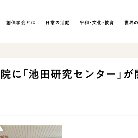
創価学会とは
日常の活動
平和・文化・教育
世界
SOKA P
平和・文化・教育
院に「池田研究センター」が
「平和の文化」を構築
）
核兵器の廃絶に向け連帯を拡大
「人権文化」「ジェンダー平等」を
促進
「持続可能な開発目標（SDGs）」の
取り組み
人道支援