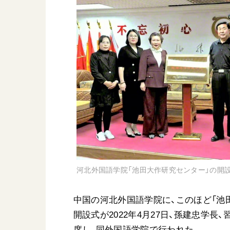
日蓮大聖人
友人葬
創価学会の三代会長
彼岸
初代会長・牧口常三郎先生
第2代会長・戸田城聖先生
第3代会長・池田大作先生
世界の創価学会
基本情報
各国ウェブサイト
会員サポート
世界の創価学会の歴史
座談会御書ｅ講義
河北外国語学院「池田大作研究センター」の開
小説『新・人間革命』『
要旨
中国の河北外国語学院に、このほど「池
御書検索［新版］
開設式が2022年4月27日、孫建忠学
席し、同外国語学院で行われた。