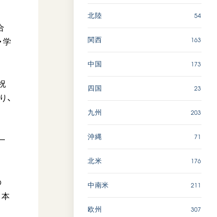
54
北陸
合
163
関西
・学
173
中国
祝
23
四国
り、
203
九州
71
沖縄
一
176
北米
の
211
中南米
日本
307
欧州