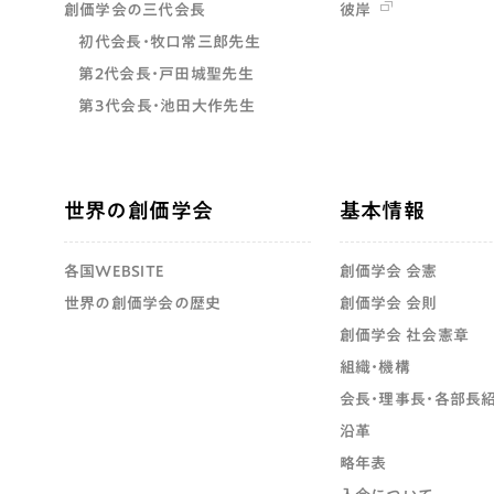
創価学会の三代会長
彼岸
初代会長・牧口常三郎先生
第2代会長・戸田城聖先生
第3代会長・池田大作先生
世界の創価学会
基本情報
各国WEBSITE
創価学会 会憲
世界の創価学会の歴史
創価学会 会則
創価学会 社会憲章
組織・機構
会長・理事長・各部長
沿革
略年表