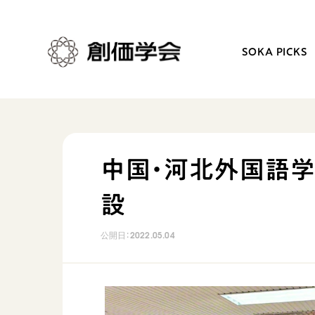
SOKA PICKS
創価学会とは
日常の活動
中国・河北外国語学
人間革命
学会永遠の五指針
設
自他共の幸福
朝晩の祈り（勤行・唱題
祈り
座談会
公開日：
2022.05.04
御本尊
仏法を学ぶ
聖典
仏法を語る
日蓮大聖人の仏法（教学入門）
主な行事
釈尊～法華経
年間の活動について