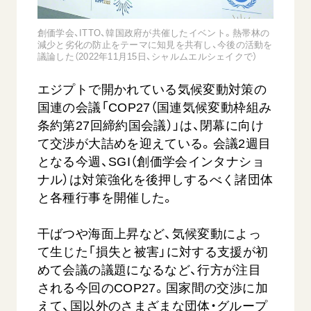
音楽活動
友人葬
初代会長・牧口常三郎先生
座談会御書ｅ講義
創価学会 社会憲章
関連リンク
展示活動
創価学会、ITTO、韓国政府が共催したイベント。熱帯林の
彼岸
第2代会長・戸田城聖先生
小説『新・人間革命』『人間革命』要旨
組織・機構
減少と劣化の防止をテーマに知見を共有し、今後の活動を
教育本部の活動
議論した（2022年11月15日、シャルムエルシェイクで）
創価学会総本部
第3代会長・池田大作先生
御書検索［新版］
会長・理事長・各部長の紹介
ご意見
図書贈呈
墓地公園・納骨堂
エジプトで開かれている気候変動対策の
沿革
ご利用にあたって
国連の会議「COP27（国連気候変動枠組み
聖教電子版
略年表
条約第27回締約国会議）」は、閉幕に向け
聖教ブックストア
入会について
て交渉が大詰めを迎えている。会議2週目
soka youth media
となる今週、SGI（創価学会インタナショ
関連団体
Soka Gakkai グローバルサイト
ナル）は対策強化を後押しするべく諸団体
道府県中心会館
と各種行事を開催した。
SGIピースサイト
SOKA PICKS
干ばつや海面上昇など、気候変動によっ
すべて見る
て生じた「損失と被害」に対する支援が初
めて会議の議題になるなど、行方が注目
される今回のCOP27。国家間の交渉に加
えて、国以外のさまざまな団体・グループ