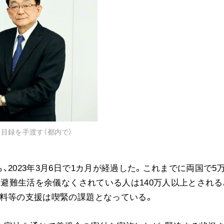
音楽活動
展示活動
教育本部の活動
図書贈呈
＜関連リンク＞
創価学会総本部
目録を手渡す（都内で）
墓地公園・納骨堂
聖教電子版
2023年3月6日で1カ月が経過した。これまでに両国で5
聖教ブックストア
人間革命』
の避難生活を余儀なくされている人は140万人以上とされる
soka youth media
食料等の支援は喫緊の課題となっている。
Soka Gakkai グローバルサイト
SGIピースサイト