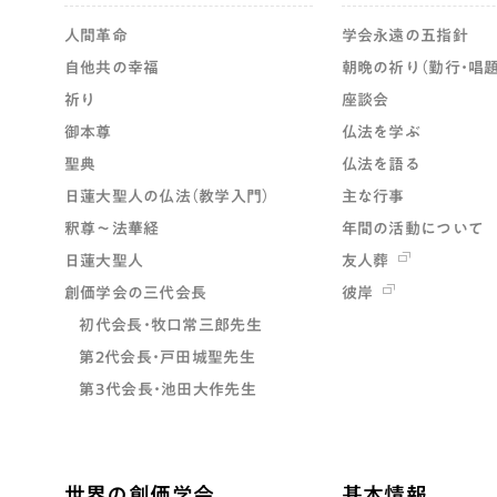
人間革命
学会永遠の五指針
自他共の幸福
朝晩の祈り（勤行・唱題
祈り
座談会
御本尊
仏法を学ぶ
聖典
仏法を語る
日蓮大聖人の仏法（教学入門）
主な行事
釈尊～法華経
年間の活動について
日蓮大聖人
友人葬
創価学会の三代会長
彼岸
初代会長・牧口常三郎先生
第2代会長・戸田城聖先生
第3代会長・池田大作先生
世界の創価学会
基本情報