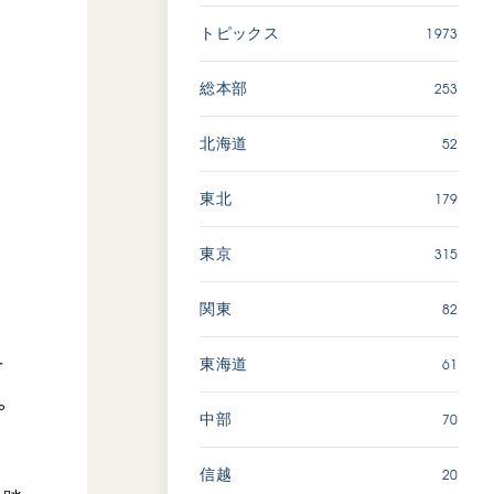
広島
1973
トピックス
「三つの花ことば」 関西吹
253
総本部
奏楽団
2026.07.31
52
北海道
文化
音楽
179
東北
動画
315
東京
82
関東
「ペンタトニック・ファン
ファーレ」 関西吹奏楽団
2026.07.17
61
東海道
万
。
文化
音楽
70
中部
動画
20
信越