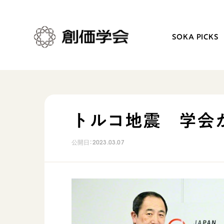
SOKA PICKS
創価学会とは
日常の活動
トルコ地震 学会
人間革命
学会永遠の五指針
公開日：
2023.03.07
自他共の幸福
朝晩の祈り（勤行・唱題
祈り
座談会
御本尊
仏法を学ぶ
聖典
仏法を語る
日蓮大聖人の仏法（教学入門）
主な行事
釈尊～法華経
年間の活動について