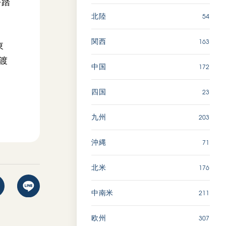
を踏
54
北陸
163
関西
東
渡
172
中国
23
四国
203
九州
71
沖縄
176
北米
211
中南米
307
欧州