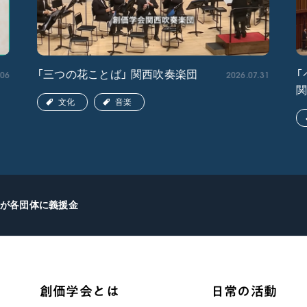
.06
2026.07.31
「三つの花ことば」 関西吹奏楽団
「
文化
音楽
が各団体に義援金
創価学会とは
日常の活動