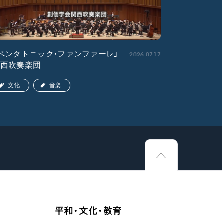
2026.07.17
ペンタトニック・ファンファーレ」
「エル・ク
関西吹奏楽団
ア吹奏楽団
文化
音楽
文化
平和・文化・教育