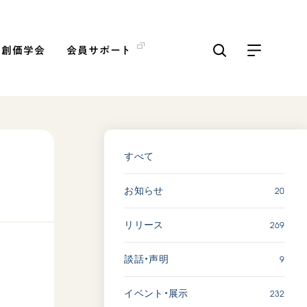
の創価学会
会員サポート
ICKS
すべて見る
すべて
20
お知らせ
【被爆証言】「原爆の子」と
して生きた80年 広島県 早
269
リリース
志百…
2026.08.06
9
談話・声明
SDGs
平和
動画
証言
232
イベント・展示