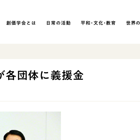
創価学会とは
日常の活動
平和・文化・教育
世界
SOKA P
平和・文化・教育
が各団体に義援金
「平和の文化」を構築
）
核兵器の廃絶に向け連帯を拡大
「人権文化」「ジェンダー平等」を
促進
「持続可能な開発目標（SDGs）」の
取り組み
人道支援