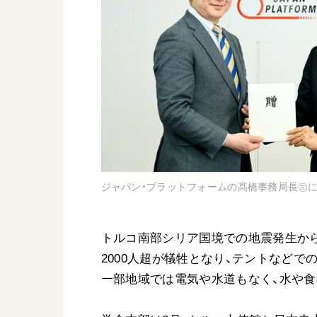
日蓮大聖人
友人葬
創価学会の三代会長
彼岸
初代会長・牧口常三郎先生
第2代会長・戸田城聖先生
第3代会長・池田大作先生
世界の創価学会
基本情報
ジャパン・プラットフォームの髙橋事務局長㊧に
各国ウェブサイト
会員サポート
世界の創価学会の歴史
座談会御書ｅ講義
トルコ南部シリア国境での地震発生から、
小説『新・人間革命』『
2000人超が犠牲となり、テントなどで
要旨
一部地域では電気や水道もなく、水や
御書検索［新版］