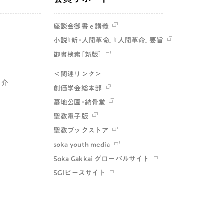
座談会御書ｅ講義
小説『新・人間革命』『人間革命』要旨
御書検索［新版］
＜関連リンク＞
紹介
創価学会総本部
墓地公園・納骨堂
聖教電子版
聖教ブックストア
soka youth media
Soka Gakkai グローバルサイト
SGIピースサイト