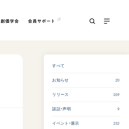
の創価学会
会員サポート
ICKS
すべて見る
すべて
を
20
お知らせ
「三つの花ことば」 関西吹
奏楽団
269
リリース
2026.07.31
文化
音楽
9
談話・声明
動画
232
イベント・展示