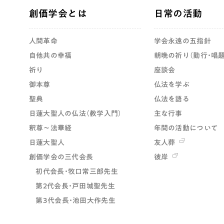
創価学会とは
日常の活動
人間革命
学会永遠の五指針
自他共の幸福
朝晩の祈り（勤行・唱題
祈り
座談会
御本尊
仏法を学ぶ
聖典
仏法を語る
日蓮大聖人の仏法（教学入門）
主な行事
釈尊～法華経
年間の活動について
日蓮大聖人
友人葬
創価学会の三代会長
彼岸
初代会長・牧口常三郎先生
第2代会長・戸田城聖先生
第3代会長・池田大作先生