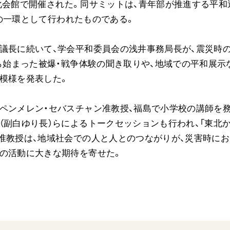
北文化会館で開催された。同サミットは、青年部が推進する平和
ご意見
0」の一環として行われたものである。
ご利用にあたって
議長に続いて、学会平和委員会の浅井事務局長が、震災時
から始まった被爆・戦争体験の聞き取りや、地域での平和展示
模様を発表した。
ペンメレン・セバスチャン准教授、福島で小学校の講師を
（副白ゆり長）らによるトークセッションも行われ、「東北
准教授は、地域社会での人と人とのつながりが、災害時にお
頃の活動に大きな期待を寄せた。