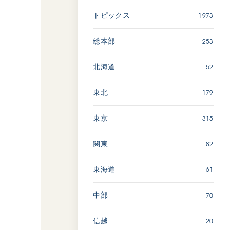
1973
トピックス
「ペンタトニック・ファン
ファーレ」 関西吹奏楽団
253
総本部
2026.07.17
文化
音楽
52
北海道
動画
179
東北
315
東京
「エル・クンバンチェロ」
創価グロリア吹奏楽団
82
関東
2026.07.03
文化
音楽
61
東海道
動画
70
中部
ッ
20
信越