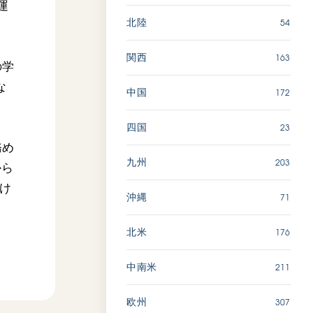
運
54
北陸
163
関西
の学
な
172
中国
23
四国
務め
203
九州
から
け
71
沖縄
176
北米
211
中南米
307
欧州