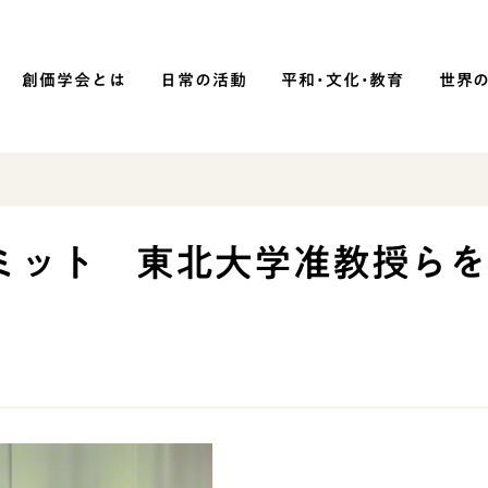
創価学会とは
日常の活動
平和・文化・教育
世界
SOKA P
平和・文化・教育
ミット 東北大学准教授ら
「平和の文化」を構築
）
核兵器の廃絶に向け連帯を拡大
「人権文化」「ジェンダー平等」を
促進
「持続可能な開発目標（SDGs）」の
取り組み
人道支援