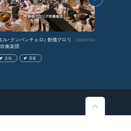
2026.07.03
エル・クンバンチェロ」 創価グロリ
「宇宙戦艦
ア吹奏楽団
文化
文化
音楽