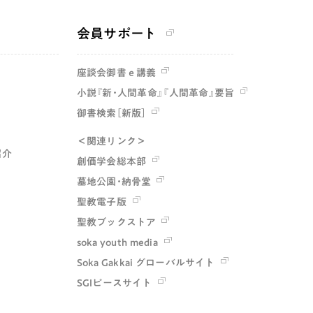
会員サポート
座談会御書ｅ講義
小説『新・人間革命』『人間革命』要旨
御書検索［新版］
＜関連リンク＞
紹介
創価学会総本部
墓地公園・納骨堂
聖教電子版
聖教ブックストア
soka youth media
Soka Gakkai グローバルサイト
SGIピースサイト