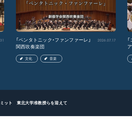
.31
2026.07.17
「ペンタトニック・ファンファーレ」
「
関西吹奏楽団
文化
音楽
ミット 東北大学准教授らを迎えて