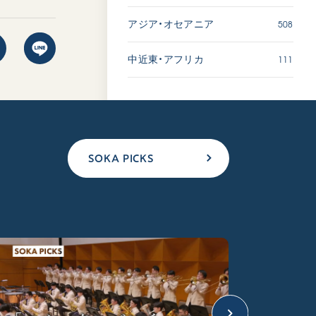
508
アジア・オセアニア
111
中近東・アフリカ
SOKA PICKS