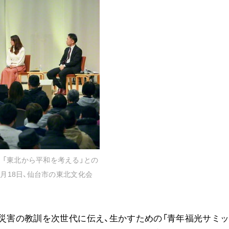
音楽活動
展示活動
教育本部の活動
図書贈呈
＜関連リンク＞
創価学会総本部
墓地公園・納骨堂
聖教電子版
「東北から平和を考える」との
聖教ブックストア
3月18日、仙台市の東北文化会
人間革命』
soka youth media
Soka Gakkai グローバルサイト
。災害の教訓を次世代に伝え、生かすための「青年福光サミ
SGIピースサイト