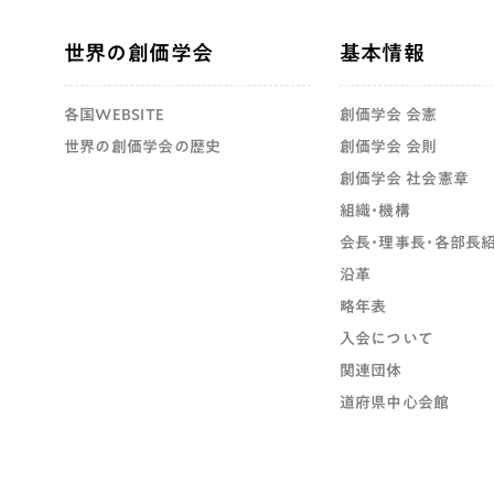
世界の創価学会
基本情報
各国WEBSITE
創価学会 会憲
世界の創価学会の歴史
創価学会 会則
創価学会 社会憲章
組織・機構
会長・理事長・各部長
沿革
略年表
入会について
関連団体
道府県中心会館