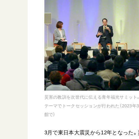
日蓮大聖人
友人葬
創価学会の三代会長
彼岸
初代会長・牧口常三郎先生
第2代会長・戸田城聖先生
第3代会長・池田大作先生
世界の創価学会
基本情報
各国ウェブサイト
会員サポート
世界の創価学会の歴史
災害の教訓を次世代に伝える青年福光サミット。
座談会御書ｅ講義
テーマでトークセッションが行われた（2023年
小説『新・人間革命』『
館で）
要旨
御書検索［新版］
3月で東日本大震災から12年となった