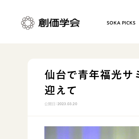
SOKA PICKS
創価学会とは
日常の活動
仙台で青年福光サ
人間革命
学会永遠の五指針
迎えて
自他共の幸福
朝晩の祈り（勤行・唱題
祈り
座談会
公開日：
2023.03.20
御本尊
仏法を学ぶ
聖典
仏法を語る
日蓮大聖人の仏法（教学入門）
主な行事
釈尊～法華経
年間の活動について