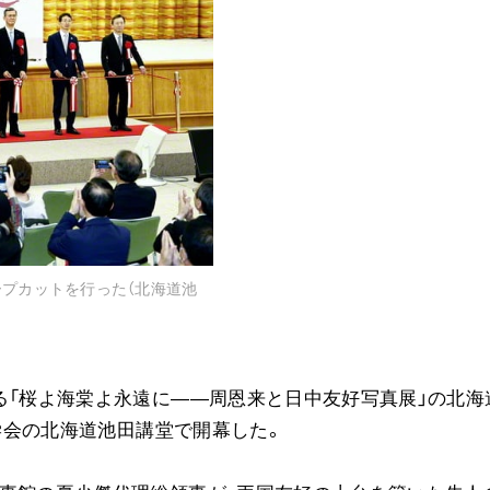
音楽活動
展示活動
教育本部の活動
図書贈呈
＜関連リンク＞
創価学会総本部
ープカットを行った（北海道池
墓地公園・納骨堂
聖教電子版
聖教ブックストア
人間革命』
る「桜よ海棠よ永遠に――周恩来と日中友好写真展」の北海
soka youth media
価学会の北海道池田講堂で開幕した。
Soka Gakkai グローバルサイト
SGIピースサイト