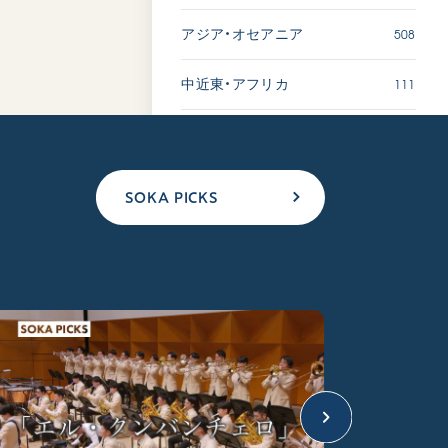
508
アジア・オセアニア
111
中近東・アフリカ
SOKA PICKS