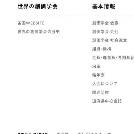
世界の創価学会
基本情報
各国WEBSITE
創価学会 会憲
世界の創価学会の歴史
創価学会 会則
創価学会 社会憲章
組織・機構
会長・理事長・各部長
沿革
略年表
入会について
関連団体
道府県中心会館