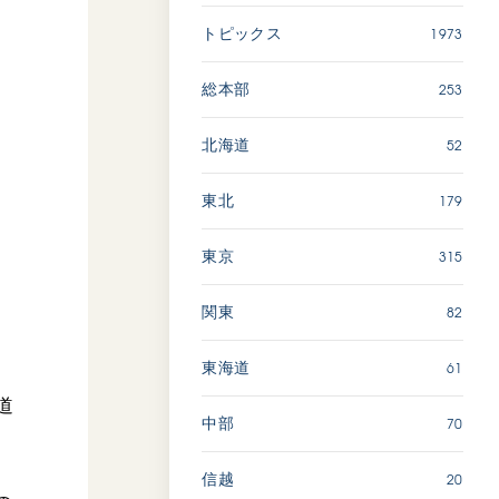
1973
トピックス
「ペンタトニック・ファン
ファーレ」 関西吹奏楽団
253
総本部
2026.07.17
文化
音楽
52
北海道
動画
179
東北
315
東京
「エル・クンバンチェロ」
創価グロリア吹奏楽団
82
関東
2026.07.03
文化
音楽
61
東海道
動画
道
70
中部
20
信越