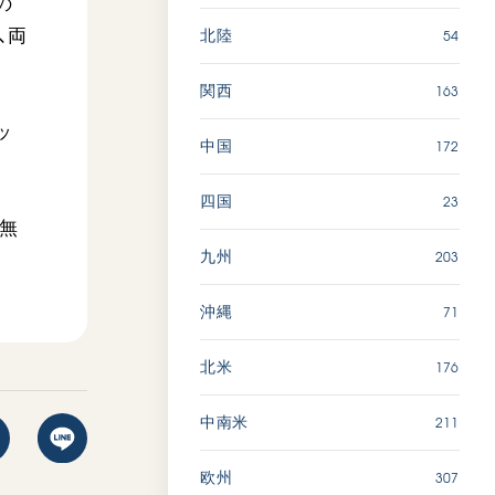
の
54
、両
北陸
163
関西
ッ
172
中国
23
四国
場無
203
九州
71
沖縄
176
北米
211
中南米
307
欧州