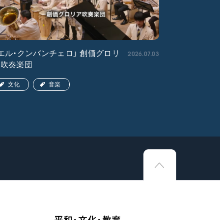
2026.07.03
エル・クンバンチェロ」 創価グロリ
「宇宙戦艦
ア吹奏楽団
文化
文化
音楽
平和・文化・教育