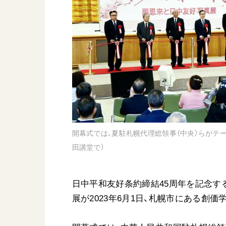
日蓮大聖人
友人葬
創価学会の三代会長
彼岸
初代会長・牧口常三郎先生
第2代会長・戸田城聖先生
第3代会長・池田大作先生
世界の創価学会
基本情報
開幕式では、夏駐札幌代理総領事（中央）らがテ
各国ウェブサイト
会員サポート
田講堂で）
世界の創価学会の歴史
座談会御書ｅ講義
小説『新・人間革命』『
日中平和友好条約締結45周年を記念す
要旨
展が2023年6月1日、札幌市にある創
御書検索［新版］