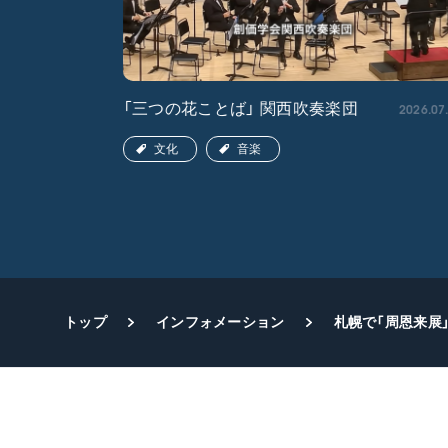
2026.04.22
2026.07
「三つの花ことば」 関西吹奏楽団
文化
音楽
トップ
インフォメーション
札幌で「周恩来展