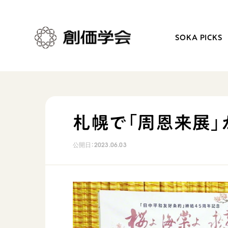
SOKA PICKS
創価学会とは
日常の活動
札幌で「周恩来展」
人間革命
学会永遠の五指針
公開日：
2023.06.03
自他共の幸福
朝晩の祈り（勤行・唱題
祈り
座談会
御本尊
仏法を学ぶ
聖典
仏法を語る
日蓮大聖人の仏法（教学入門）
主な行事
釈尊～法華経
年間の活動について