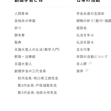
人間革命
学会永遠の五指針
自他共の幸福
朝晩の祈り（勤行・唱題
祈り
座談会
御本尊
仏法を学ぶ
聖典
仏法を語る
日蓮大聖人の仏法（教学入門）
主な行事
釈尊～法華経
年間の活動について
日蓮大聖人
友人葬
創価学会の三代会長
彼岸
初代会長・牧口常三郎先生
第2代会長・戸田城聖先生
第3代会長・池田大作先生