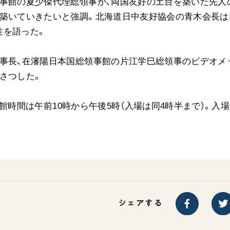
領事館の夏少傑代理総領事が、両国友好の土台を築いた先人
ご意見
築いていきたいと強調。北海道日中友好協会の青木会長は
ご利用にあたって
性を語った。
理事長、在瀋陽日本国総領事館の片江学巳総領事のビデオメ
さつした。
。開館時間は午前10時から午後5時（入場は同4時半まで）。入
シェアする