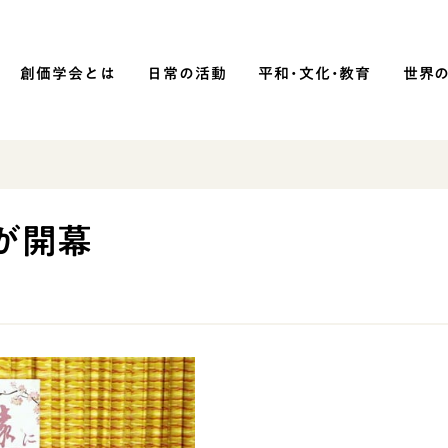
創価学会とは
日常の活動
平和・文化・教育
世界
SOKA P
平和・文化・教育
が開幕
「平和の文化」を構築
）
核兵器の廃絶に向け連帯を拡大
「人権文化」「ジェンダー平等」を
促進
「持続可能な開発目標（SDGs）」の
取り組み
人道支援