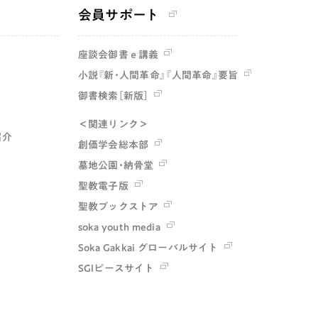
会員サポート
座談会御書ｅ講義
小説『新・人間革命』『人間革命』要旨
御書検索［新版］
＜関連リンク＞
紹介
創価学会総本部
墓地公園・納骨堂
聖教電子版
聖教ブックストア
soka youth media
Soka Gakkai グローバルサイト
SGIピースサイト