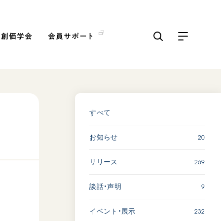
の創価学会
会員サポート
ICKS
すべて見る
すべて
20
お知らせ
「三つの花ことば」 関西吹
奏楽団
269
リリース
2026.07.31
文化
音楽
9
談話・声明
動画
232
イベント・展示