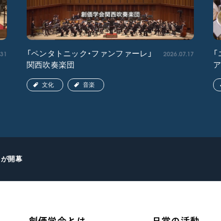
.31
2026.07.17
「ペンタトニック・ファンファーレ」
「
関西吹奏楽団
文化
音楽
」が開幕
創価学会とは
日常の活動