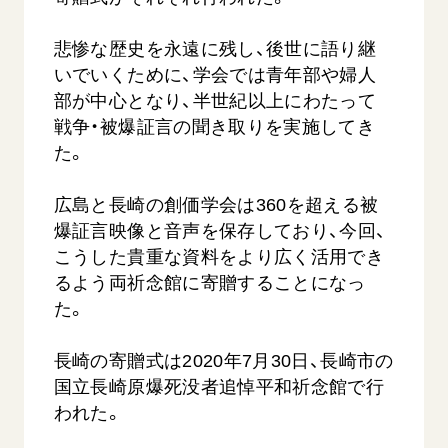
音楽活動
友人葬
初代会長・牧口常三郎先生
座談会御書ｅ講義
創価学会 社会憲章
関連リンク
展示活動
悲惨な歴史を永遠に残し、後世に語り継
彼岸
第2代会長・戸田城聖先生
小説『新・人間革命』『人間革命』要旨
組織・機構
いでいくために、学会では青年部や婦人
教育本部の活動
創価学会総本部
第3代会長・池田大作先生
御書検索［新版］
会長・理事長・各部長の紹介
部が中心となり、半世紀以上にわたって
ご意見
図書贈呈
墓地公園・納骨堂
戦争・被爆証言の聞き取りを実施してき
沿革
ご利用にあたって
た。
聖教電子版
略年表
聖教ブックストア
入会について
広島と長崎の創価学会は360を超える被
soka youth media
爆証言映像と音声を保存しており、今回、
関連団体
こうした貴重な資料をより広く活用でき
Soka Gakkai グローバルサイト
道府県中心会館
るよう両祈念館に寄贈することになっ
SGIピースサイト
た。
SOKA PICKS
すべて見る
長崎の寄贈式は2020年7月30日、長崎市の
国立長崎原爆死没者追悼平和祈念館で行
われた。