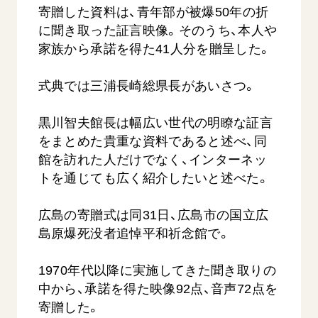
寄贈した資料は、青年部が被爆50年の折
に聞き取った証言映像。そのうち、本人や
家族から承諾を得た41人分を贈呈した。
式典では三浦長崎総県長があいさつ。
黒川智夫館長は幅広い世代の明瞭な証言
吹
「三つの花ことば」 関西吹奏楽団
「ペンタ
をまとめた貴重な資料であると述べ、同
吹奏楽
2026.07.31
館を訪れた人だけでなく、インターネッ
2026.07.1
トを通じても広く紹介したいと述べた。
文化
音楽
動画
文化
広島の寄贈式は同31日、広島市の国立広
島原爆死没者追悼平和祈念館で。
1970年代以降に実施してきた聞き取りの
中から、承諾を得た映像92点、音声72点を
寄贈した。