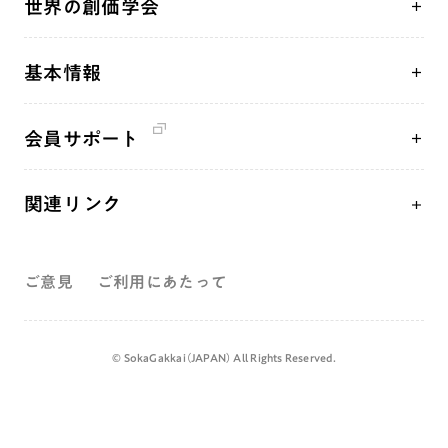
世界の創価学会
核兵器の廃絶、軍縮に向け連帯を拡大
仏法を学ぶ
日蓮大聖人の仏法（教学入門）
各国WEBSITE
「人権文化」「ジェンダー平等」を促進
仏法を語る
釈尊～法華経
基本情報
世界の創価学会の歴史
「持続可能な開発目標（SDGs）」の取り組み
主な行事
日蓮大聖人
創価学会 会憲
人道支援
年間の活動について
創価学会の三代会長
会員サポート
創価学会 会則
音楽活動
友人葬
初代会長・牧口常三郎先生
座談会御書ｅ講義
創価学会 社会憲章
展示活動
彼岸
第2代会長・戸田城聖先生
関連リンク
小説『新・人間革命』『人間革命』要旨
組織・機構
教育本部の活動
第3代会長・池田大作先生
創価学会総本部
御書検索［新版］
会長・理事長・各部長紹介
図書贈呈
ご意見
ご利用にあたって
墓地公園・納骨堂
沿革
聖教電子版
略年表
聖教ブックストア
©️ SokaGakkai（JAPAN） All Rights Reserved.
入会について
soka youth media
関連団体
Soka Gakkai グローバルサイト
道府県中心会館