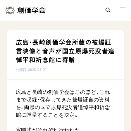
創価学会とは
広島・長崎創価学会所蔵の被爆証
人間革命
言映像と音声が国立原爆死没者追
日常の活動
自他共の幸福
悼平和祈念館に寄贈
学会永遠の五指針
祈り
公開日：
2020.08.01
平和・文化・教育
朝晩の祈り（勤行・唱題）
御本尊
「平和の文化」を構築
座談会
聖典
世界の創価学会
広島と長崎の創価学会はこのほど、これ
核兵器の廃絶に向け連帯を拡大
仏法を学ぶ
日蓮大聖人の仏法（教学入門）
まで収録・保存してきた被爆証言の資料
各国ウェブサイト
「人権文化」「ジェンダー平等」を促進
仏法を語る
基本情報
を、両県の国立原爆死没者追悼平和祈念
釈尊～法華経
世界の創価学会の歴史
「持続可能な開発目標（SDGs）」の取り組み
館に贈呈することを決定。
主な行事
日蓮大聖人
創価学会 会憲
人道支援
会員サポート
年間の活動について
創価学会の三代会長
寄贈式がそれぞれ行われた。
創価学会 会則