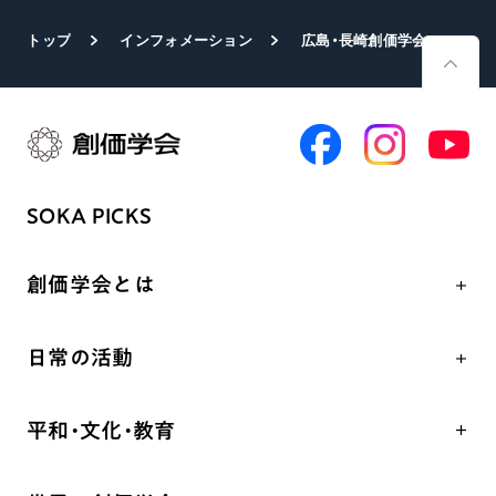
トップ
インフォメーション
広島・長崎創価学会所蔵の被爆証言映像と音声が国立原爆死没者追悼平和祈念館に寄贈
SOKA PICKS
創価学会とは
人間革命
日常の活動
自他共の幸福
学会永遠の五指針
祈り
平和・文化・教育
朝晩の祈り（勤行・唱題）
御本尊
「平和の文化」を構築
座談会
聖典