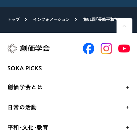
トップ
インフォメーション
第81回「長崎平和学」講座を開催
SOKA PICKS
創価学会とは
人間革命
日常の活動
自他共の幸福
学会永遠の五指針
祈り
平和・文化・教育
朝晩の祈り（勤行・唱題）
御本尊