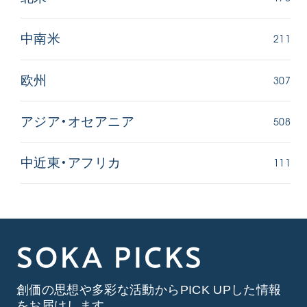
211
中南米
307
欧州
508
アジア・オセアニア
111
中近東・アフリカ
SOKA PICKS
創価の思想や多彩な活動からPICK UPした情報
をお届けします