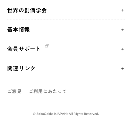
「平和の文化」を構築
座談会
聖典
世界の創価学会
核兵器の廃絶、軍縮に向け連帯を拡大
仏法を学ぶ
日蓮大聖人の仏法（教学入門）
各国WEBSITE
「人権文化」「ジェンダー平等」を促進
仏法を語る
釈尊～法華経
基本情報
世界の創価学会の歴史
「持続可能な開発目標（SDGs）」の取り組み
主な行事
日蓮大聖人
創価学会 会憲
人道支援
年間の活動について
創価学会の三代会長
会員サポート
創価学会 会則
音楽活動
友人葬
初代会長・牧口常三郎先生
座談会御書ｅ講義
創価学会 社会憲章
展示活動
彼岸
第2代会長・戸田城聖先生
関連リンク
小説『新・人間革命』『人間革命』要旨
組織・機構
教育本部の活動
第3代会長・池田大作先生
創価学会総本部
御書検索［新版］
会長・理事長・各部長紹介
図書贈呈
ご意見
ご利用にあたって
墓地公園・納骨堂
沿革
聖教電子版
略年表
聖教ブックストア
©️ SokaGakkai（JAPAN） All Rights Reserved.
入会について
soka youth media
関連団体