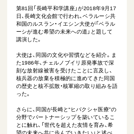
音楽活動
友人葬
初代会長・牧口常三郎先生
座談会御書ｅ講義
第81回「長崎平和学講座」が2018年9月17
創価学会 社会憲章
関連リンク
展示活動
彼岸
日、長崎文化会館で行われ、ベラルーシ共
第2代会長・戸田城聖先生
小説『新・人間革命』『人間革命』要旨
組織・機構
教育本部の活動
和国のルスラン・イエシン大使が「ベラル
創価学会総本部
第3代会長・池田大作先生
御書検索［新版］
会長・理事長・各部長の紹介
ーシが進む希望の未来への道」と題して
ご意見
図書贈呈
墓地公園・納骨堂
講演した。
沿革
ご利用にあたって
聖教電子版
略年表
大使は、同国の文化や習慣などを紹介。ま
聖教ブックストア
入会について
た1986年、チェルノブイリ原発事故で深
soka youth media
刻な放射線被害を受けたことに言及し、
関連団体
Soka Gakkai グローバルサイト
核兵器の放棄を積極的に進めてきた同国
道府県中心会館
の歴史と核不拡散・核軍縮の取り組みを語
SGIピースサイト
った。
SOKA PICKS
すべて見る
さらに、同国が長崎と“ヒバクシャ医療”の
分野でパートナーシップを築いているこ
とに触れ、「世代を超えた友情を育み、希
望の未来へ共に歩んでいきたい」と述べ