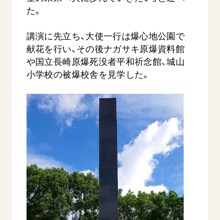
た。
講演に先立ち、大使一行は爆心地公園で
献花を行い、その後ナガサキ原爆資料館
や国立長崎原爆死没者平和祈念館、城山
小学校の被爆校舎を見学した。
西
【被爆証言】「原爆の子」として生きた80年
「三つの
広島県 早志百…
2026.07.3
2026.08.06
文化
SDGs
平和
動画
証言
広島