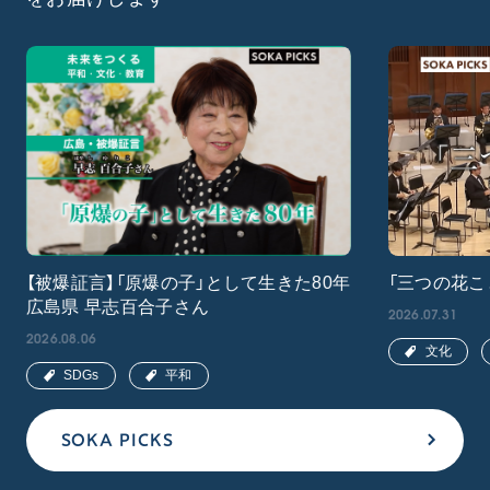
【被爆証言】「原爆の子」として生きた80年
「三つの花こ
広島県 早志百合子さん
2026.07.31
2026.08.06
文化
SDGs
平和
SOKA PICKS