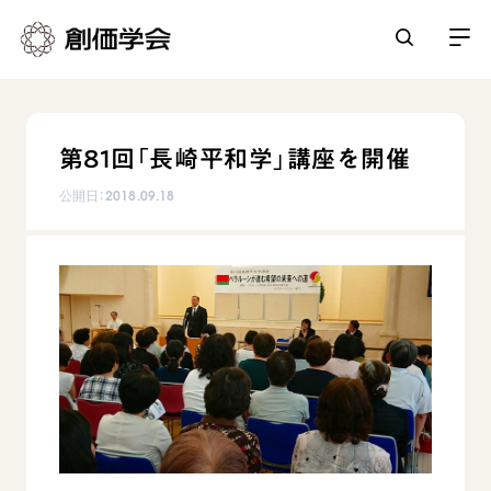
創価学会とは
第81回「長崎平和学」講座を開催
人間革命
日常の活動
公開日：
2018.09.18
自他共の幸福
学会永遠の五指針
祈り
平和・文化・教育
朝晩の祈り（勤行・唱題）
御本尊
「平和の文化」を構築
座談会
聖典
世界の創価学会
核兵器の廃絶に向け連帯を拡大
仏法を学ぶ
日蓮大聖人の仏法（教学入門）
各国ウェブサイト
「人権文化」「ジェンダー平等」を促進
仏法を語る
基本情報
釈尊～法華経
世界の創価学会の歴史
「持続可能な開発目標（SDGs）」の取り組み
主な行事
日蓮大聖人
創価学会 会憲
人道支援
会員サポート
年間の活動について
創価学会の三代会長
創価学会 会則